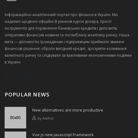
Інформаційно‑аналітичний портал про фінанси в Україні. Ми
надаємо щоденні офіційні й ринкові курси долара, прості
інструменти для порівняння банківських кредитів і депозитів,
оперативні фінансові новини та поглиблену аналітику ринку. Наша
мета — допомогти громадянам і підприємцям приймати зважені
фінансові рішення: обрати вигідний кредит, зрозуміти коливання
валютного ринку та слідкувати за важливими економічними подіями
в Україні.
POPULAR NEWS
New alternatives are more productive
by
Author
Vue js new javascript Framework