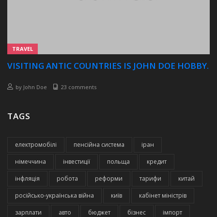
TRAVEL
VISITING ANTIC COUNTRIES IS JOHN DOE HOBBY.
by
John Doe
23 comments
TAGS
електромобілі
пенсійна система
іран
німеччина
інвестиції
польща
кредит
інфляція
робота
реформи
тарифи
китай
російсько-українська війна
київ
кабінет міністрів
зарплати
авто
бюджет
бізнес
імпорт