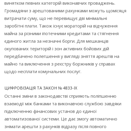
винятком певних категорій виконавчих проваджень.
Громадяни з арештованими рахунками можуть щомісяця
витрачати суму, що не перевищує дві мінімальні
заробітні плати. Також існує мораторій на відчуження
майна за різними іпотечними кредитами та стягнення
єдиного житла за незначні борги. Для мешканців
окупованих територій і зон активних бойових дій
передбачено полегшення у вигляді зняття арештів на
майно та виключення з реєстру боржників у справах
щодо несплати комунальних послуг.
ЦИФРОВІЗАЦІЯ ТА ЗАКОН № 4833-IX
Останні зміни в законодавстві сприяють поліпшенню
взаємодії між банками та виконавчою службою завдяки
підключенню фінансових установ до єдиної
автоматизованої системи. Це дає змогу автоматично
знімати арешти з рахунків відразу після повного