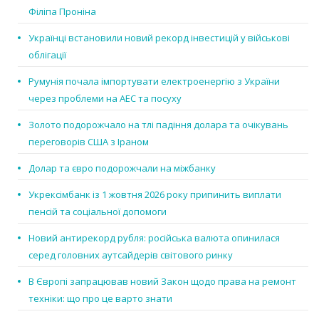
Філіпа Проніна
Українці встановили новий рекорд інвестицій у військові
облігації
Румунія почала імпортувати електроенергію з України
через проблеми на АЕС та посуху
Золото подорожчало на тлі падіння долара та очікувань
переговорів США з Іраном
Долар та євро подорожчали на міжбанку
Укрексімбанк із 1 жовтня 2026 року припинить виплати
пенсій та соціальної допомоги
Новий антирекорд рубля: російська валюта опинилася
серед головних аутсайдерів світового ринку
В Європі запрацював новий Закон щодо права на ремонт
техніки: що про це варто знати