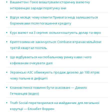
Вашингтон і Токіо влаштували історичну валютну
інтервенцію заради порятунку єни
Відгук місяця: чому клієнти Привата іноді залишаються
боржниками після погашення кредиту
Курс валют на 3 серпня: скільки коштують долар та євро
Криптозима не закінчується: Coinbase втрачає мільйони
третій квартал поспіль
Що відбувається на глобальному ринку кави і чого
кофеманам очікувати далі
Українські АЗС обмежують продаж дизелю до 100 літрів:
чому пальне в дефіциті
Кланові пенсії повинні бути скасовані — Данило
Гетманцев (відео)
Truth Social перетворилася на майданчик для легальної
корупції — Елізабет Воррен