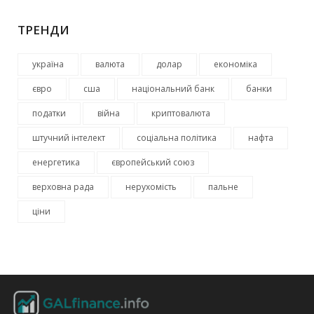
ТРЕНДИ
україна
валюта
долар
економіка
євро
сша
національний банк
банки
податки
війна
криптовалюта
штучний інтелект
соціальна політика
нафта
енергетика
європейський союз
верховна рада
нерухомість
пальне
ціни