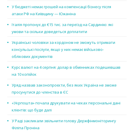
У бюджеті немає грошей на компенсації бізнесу після
атаки РФ на Київщину — Южаніна
Італія пропонує до €15 тис. за переїзд на Сардинію: які
умови та скільки доведеться доплатити
Українські чоловіки за кордоном не зможуть отримати
консульські послуги, якщо у них немає військово-
облікових документів
Курс валют на 4 серпня: долар в обмінниках подешевшав
на 10 копійок
Уряд назвав законопроєкти, без яких Україна не зможе
просунутися до членства в ЄС
«Укрпошта» почала друкувати на чеках персональні дані
клієнтів: що буде далі
У Раді закликали звільнити голову Держфінмоніторингу
Філіпа Проніна