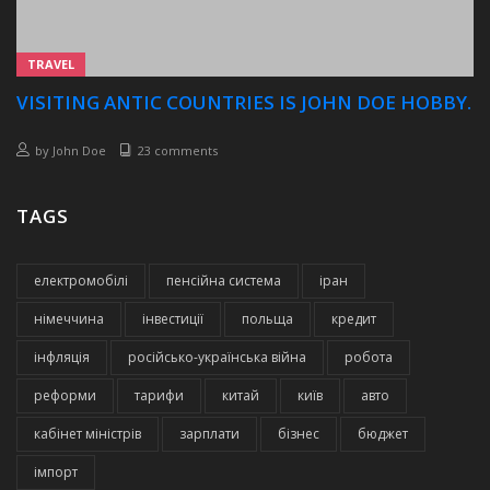
TRAVEL
VISITING ANTIC COUNTRIES IS JOHN DOE HOBBY.
by
John Doe
23 comments
TAGS
електромобілі
пенсійна система
іран
німеччина
інвестиції
польща
кредит
інфляція
російсько-українська війна
робота
реформи
тарифи
китай
київ
авто
кабінет міністрів
зарплати
бізнес
бюджет
імпорт