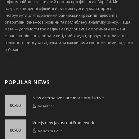
Інформаційно‑аналітичний портал про фінанси в Україні. Ми
надаємо щоденні офіційні й ринкові курси долара, прості
інструменти для порівняння банківських кредитів і депозитів,
оперативні фінансові новини та поглиблену аналітику ринку. Наша
мета — допомогти громадянам і підприємцям приймати зважені
фінансові рішення: обрати вигідний кредит, зрозуміти коливання
валютного ринку та слідкувати за важливими економічними подіями
в Україні.
POPULAR NEWS
New alternatives are more productive
by
Author
Vue js new javascript Framework
by
Besim Dauti