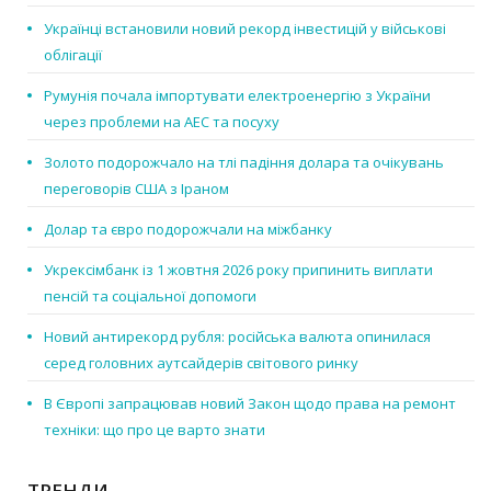
Українці встановили новий рекорд інвестицій у військові
облігації
Румунія почала імпортувати електроенергію з України
через проблеми на АЕС та посуху
Золото подорожчало на тлі падіння долара та очікувань
переговорів США з Іраном
Долар та євро подорожчали на міжбанку
Укрексімбанк із 1 жовтня 2026 року припинить виплати
пенсій та соціальної допомоги
Новий антирекорд рубля: російська валюта опинилася
серед головних аутсайдерів світового ринку
В Європі запрацював новий Закон щодо права на ремонт
техніки: що про це варто знати
ТРЕНДИ