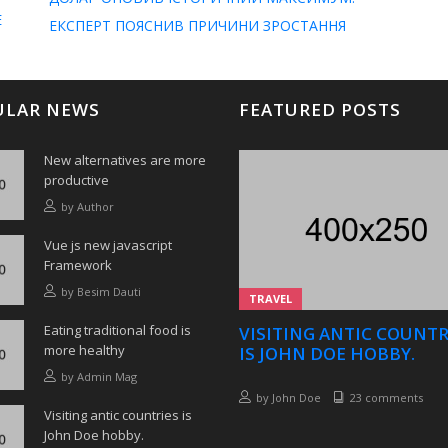
Е
ЕКСПЕРТ ПОЯСНИВ ПРИЧИНИ ЗРОСТАННЯ
ULAR NEWS
FEATURED POSTS
New alternatives are more
productive
by
Author
Vue js new javascript
Framework
by
Besim Dauti
TRAVEL
Eating traditional food is
VISITING ANTIC COUNTR
more healthy
IS JOHN DOE HOBBY.
by
Admin Mag
by
John Doe
23 comments
Visiting antic countries is
John Doe hobby.