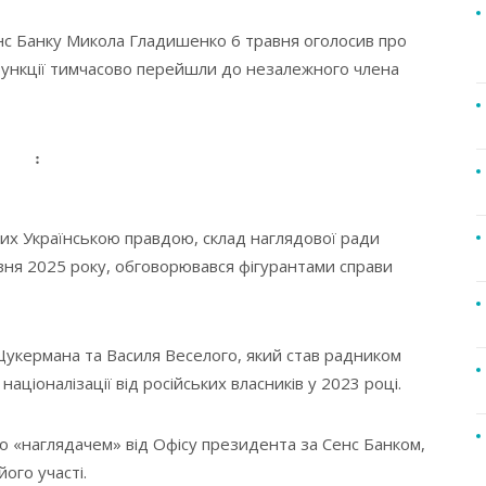
енс Банку Микола Гладишенко 6 травня оголосив про
 функції тимчасово перейшли до незалежного члена
:
аних Українською правдою, склад наглядової ради
ня 2025 року, обговорювався фігурантами справи
Цукермана та Василя Веселого, який став радником
націоналізації від російських власників у 2023 році.
о «наглядачем» від Офісу президента за Сенс Банком,
ого участі.