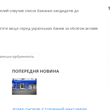
селий озвучив список бажаних кандидатів до
в’яте місце серед українських банків за обсягом активів
влінська турбулентність
ПОПЕРЕДНЯ НОВИНА
ДОЛАР ОНОВИВ ІСТОРИЧНИЙ МАКСИМУМ: