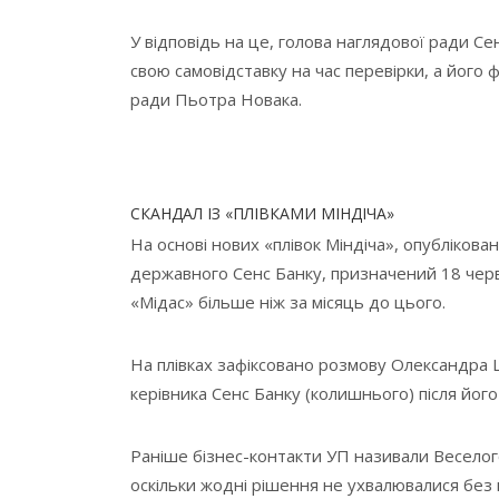
У відповідь на це, голова наглядової ради С
свою самовідставку на час перевірки, а його
ради Пьотра Новака.
СКАНДАЛ ІЗ «ПЛІВКАМИ МІНДІЧА»
На основі нових «плівок Міндіча», опубліков
державного Сенс Банку, призначений 18 черв
«Мідас» більше ніж за місяць до цього.
На плівках зафіксовано розмову Олександра 
керівника Сенс Банку (колишнього) після його 
Раніше бізнес-контакти УП називали Веселог
оскільки жодні рішення не ухвалювалися без й