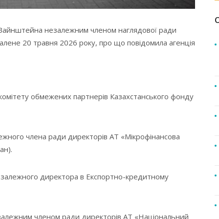
я Вайнштейна незалежним членом наглядової ради
алене 20 травня 2026 року, про що повідомила агенція
комітету обмежених партнерів Казахстанського фонду
ежного члена ради директорів АТ «Мікрофінансова
ан).
езалежного директора в Експортно-кредитному
залежним членом ради директорів АТ «Національний