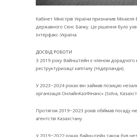
Кабінет Міністрів України призначив Міхаел
державного Сенс Банку. Це рішення було ухв
Інтерфакс-Україна.
ДОСВІД РОБОТИ
З 2019 року Вайнштейн є членом дорадчого 
реструктуризації капіталу (Нідерланди).
У 2023−2024 роках він займав позицію незал
організація ОнлайнКазФінанс» (Solva, Казахст
Протягом 2019−2023 років обіймав посаду н
агентстві Казахстану.
У 2019−2022 роках Вайнштейн також був не