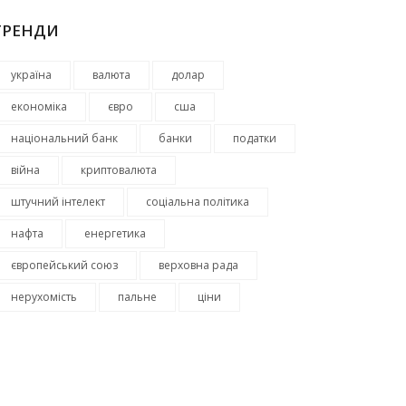
ТРЕНДИ
україна
валюта
долар
економіка
євро
сша
національний банк
банки
податки
війна
криптовалюта
штучний інтелект
соціальна політика
нафта
енергетика
європейський союз
верховна рада
нерухомість
пальне
ціни