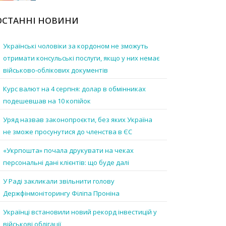
ОСТАННІ НОВИНИ
Українські чоловіки за кордоном не зможуть
отримати консульські послуги, якщо у них немає
військово-облікових документів
Курс валют на 4 серпня: долар в обмінниках
подешевшав на 10 копійок
Уряд назвав законопроєкти, без яких Україна
не зможе просунутися до членства в ЄС
«Укрпошта» почала друкувати на чеках
персональні дані клієнтів: що буде далі
У Раді закликали звільнити голову
Держфінмоніторингу Філіпа Проніна
Українці встановили новий рекорд інвестицій у
військові облігації