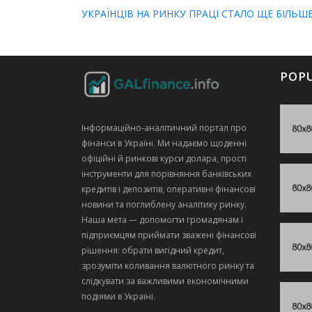
УКРАЇНЦІВ НА РИНКУ ПРАЦІ СТАЛО ЩЕ БІЛЬШ
POP
Інформаційно‑аналітичний портал про
фінанси в Україні. Ми надаємо щоденні
офіційні й ринкові курси долара, прості
інструменти для порівняння банківських
кредитів і депозитів, оперативні фінансові
новини та поглиблену аналітику ринку.
Наша мета — допомогти громадянам і
підприємцям приймати зважені фінансові
рішення: обрати вигідний кредит,
зрозуміти коливання валютного ринку та
слідкувати за важливими економічними
подіями в Україні.