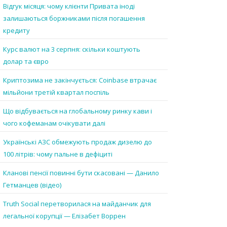
Відгук місяця: чому клієнти Привата іноді
залишаються боржниками після погашення
кредиту
Курс валют на 3 серпня: скільки коштують
долар та євро
Криптозима не закінчується: Coinbase втрачає
мільйони третій квартал поспіль
Що відбувається на глобальному ринку кави і
чого кофеманам очікувати далі
Українські АЗС обмежують продаж дизелю до
100 літрів: чому пальне в дефіциті
Кланові пенсії повинні бути скасовані — Данило
Гетманцев (відео)
Truth Social перетворилася на майданчик для
легальної корупції — Елізабет Воррен