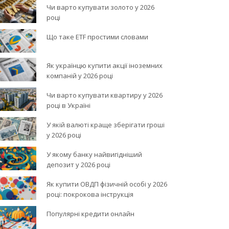
Чи варто купувати золото у 2026
році
Що таке ETF простими словами
Як українцю купити акції іноземних
компаній у 2026 році
Чи варто купувати квартиру у 2026
році в Україні
У якій валюті краще зберігати гроші
у 2026 році
У якому банку найвигідніший
депозит у 2026 році
Як купити ОВДП фізичній особі у 2026
році: покрокова інструкція
Популярні кредити онлайн