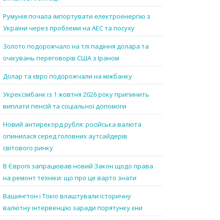
Румунія почала імпортувати електроенергію з
України через проблеми на АЕС та посуху
Золото подорожчало на тлі падіння долара та
очікувань переговорів США з Іраном
Долар та євро подорожчали на міжбанку
Укрексімбанк із 1 жовтня 2026 року припинить
виплати пенсій та соціальної допомоги
Новий антирекорд рубля: російська валюта
опинилася серед головних аутсайдерів
світового ринку
В Європі запрацював новий Закон щодо права
на ремонт техніки: що про це варто знати
Вашингтон і Токіо влаштували історичну
валютну інтервенцію заради порятунку єни