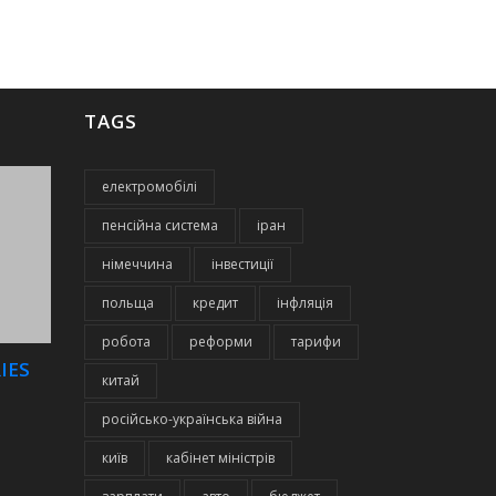
TAGS
електромобілі
пенсійна система
іран
німеччина
інвестиції
польща
кредит
інфляція
робота
реформи
тарифи
IES
китай
російсько-українська війна
київ
кабінет міністрів