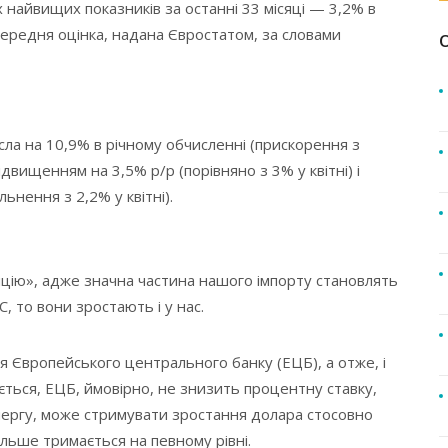
їх найвищих показників за останні 33 місяці — 3,2% в
попередня оцінка, надана Євростатом, за словами
сла на 10,9% в річному обчисленні (прискорення з
ідвищенням на 3,5% р/р (порівняно з 3% у квітні) і
ьнення з 2,2% у квітні).
цію», адже значна частина нашого імпорту становлять
, то вони зростають і у нас.
я Європейського центрального банку (ЕЦБ), а отже, і
ється, ЕЦБ, ймовірно, не знизить процентну ставку,
чергу, може стримувати зростання долара стосовно
більше тримається на певному рівні.