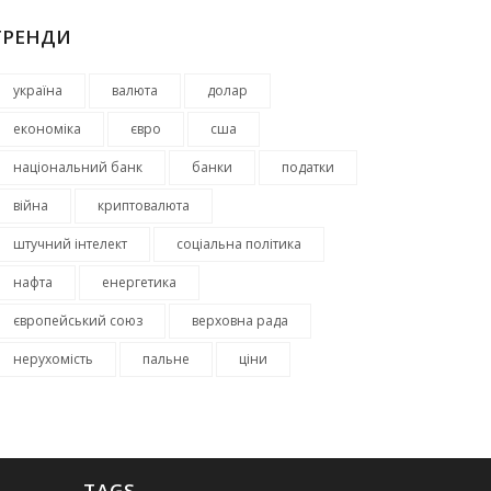
ТРЕНДИ
україна
валюта
долар
економіка
євро
сша
національний банк
банки
податки
війна
криптовалюта
штучний інтелект
соціальна політика
нафта
енергетика
європейський союз
верховна рада
нерухомість
пальне
ціни
TAGS