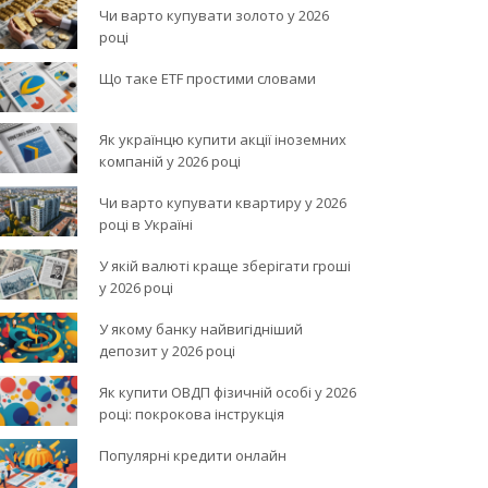
Чи варто купувати золото у 2026
році
Що таке ETF простими словами
Як українцю купити акції іноземних
компаній у 2026 році
Чи варто купувати квартиру у 2026
році в Україні
У якій валюті краще зберігати гроші
у 2026 році
У якому банку найвигідніший
депозит у 2026 році
Як купити ОВДП фізичній особі у 2026
році: покрокова інструкція
Популярні кредити онлайн