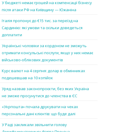
У бюджеті немає грошей на компенсації бізнесу
після атаки РФ на Київщину — Южаніна
Італія пропонує до €15 тис. за переїзд на
Сардинію: які умови та скільки доведеться
доплатити
Українські чоловіки за кордоном не зможуть
отримати консульські послуги, якщо у них немає
військово-облікових документів
Курс валют на 4 серпня: долар в обмінниках
подешевшав на 10 копійок
Уряд назвав законопроєкти, без яких Україна
не зможе просунутися до членства в ЄС
«Укрпошта» почала друкувати на чеках
персональні дані клієнтів: що буде далі
У Раді закликали звільнити голову
Держфінмоніторингу Філіпа Проніна