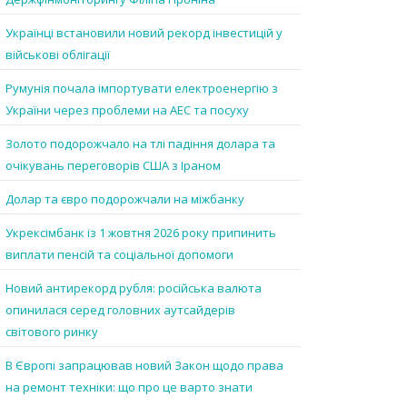
Українці встановили новий рекорд інвестицій у
військові облігації
Румунія почала імпортувати електроенергію з
України через проблеми на АЕС та посуху
Золото подорожчало на тлі падіння долара та
очікувань переговорів США з Іраном
Долар та євро подорожчали на міжбанку
Укрексімбанк із 1 жовтня 2026 року припинить
виплати пенсій та соціальної допомоги
Новий антирекорд рубля: російська валюта
опинилася серед головних аутсайдерів
світового ринку
В Європі запрацював новий Закон щодо права
на ремонт техніки: що про це варто знати