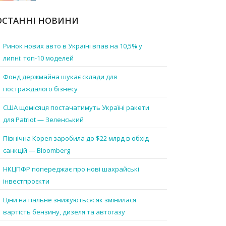
ОСТАННІ НОВИНИ
Ринок нових авто в Україні впав на 10,5% у
липні: топ-10 моделей
Фонд держмайна шукає склади для
постраждалого бізнесу
США щомісяця постачатимуть Україні ракети
для Patriot — Зеленський
Північна Корея заробила до $22 млрд в обхід
санкцій — Bloomberg
НКЦПФР попереджає про нові шахрайські
інвестпроєкти
Ціни на пальне знижуються: як змінилася
вартість бензину, дизеля та автогазу