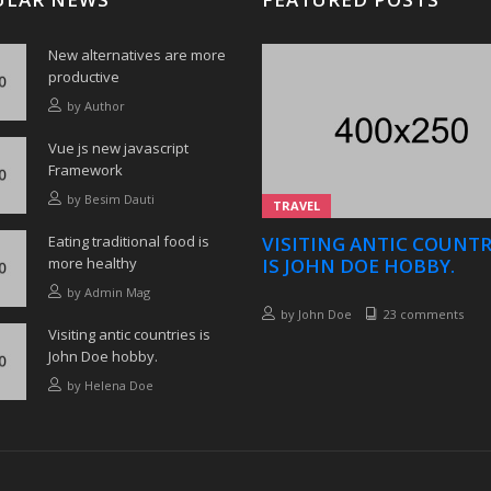
New alternatives are more
productive
by
Author
Vue js new javascript
Framework
by
Besim Dauti
TRAVEL
Eating traditional food is
VISITING ANTIC COUNTR
more healthy
IS JOHN DOE HOBBY.
by
Admin Mag
by
John Doe
23 comments
Visiting antic countries is
John Doe hobby.
by
Helena Doe