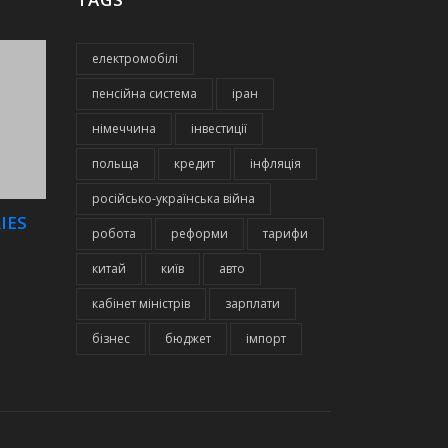
електромобілі
пенсійна система
іран
німеччина
інвестиції
польща
кредит
інфляція
російсько-українська війна
IES
робота
реформи
тарифи
китай
київ
авто
кабінет міністрів
зарплати
бізнес
бюджет
імпорт