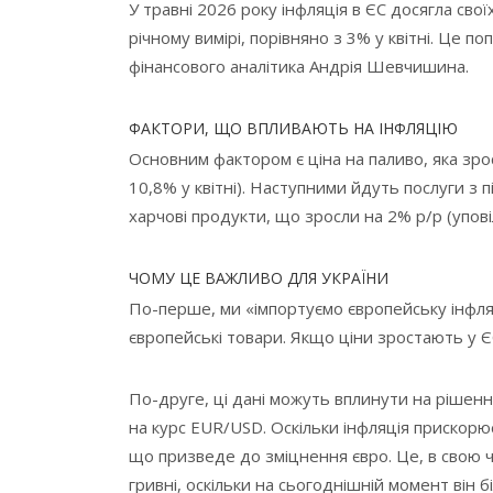
У травні 2026 року інфляція в ЄС досягла сво
річному вимірі, порівняно з 3% у квітні. Це 
фінансового аналітика Андрія Шевчишина.
ФАКТОРИ, ЩО ВПЛИВАЮТЬ НА ІНФЛЯЦІЮ
Основним фактором є ціна на паливо, яка зро
10,8% у квітні). Наступними йдуть послуги з п
харчові продукти, що зросли на 2% р/р (уповіл
ЧОМУ ЦЕ ВАЖЛИВО ДЛЯ УКРАЇНИ
По-перше, ми «імпортуємо європейську інфля
європейські товари. Якщо ціни зростають у ЄС
По-друге, ці дані можуть вплинути на рішенн
на курс EUR/USD. Оскільки інфляція прискорю
що призведе до зміцнення євро. Це, в свою 
гривні, оскільки на сьогоднішній момент він 