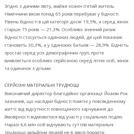
Згідно з даними звіту, майже кожен п'ятий житель
Німеччини віком понад 65 років перебуває у бідності.
Рівень бідності в цій категорії досяг 19,5%, а серед жінок
старше 75 років — 21,3%. Особливо значний ризик
бідності стосується одиноких людей, де цей показник
становить 30,3%, а у одиноких батьків — 28,9%. Бідність
зростає серед усіх демографічних груп, проте
виявляється особливо серйозною серед літніх осіб, жінок
та одиначок з дітьми.
СЕРЙОЗНІ МАТЕРІАЛЬНІ ТРУДНОЩІ
Виконавчий директор благодійної організації Йоахім Рок
зазначив, що наслідки бідності помітні у повсякденному
житті: від відсутності повноцінного харчування до
ймовірності відмовитися від участі у соціальних подіях.
Наразі 4,6 млн осіб відчувають суттєві матеріальні
труднощі; мільйони людей не в змозі покрити