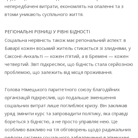
непередбачені витрати, економлять на опаленні та з
втоми уникають суспільного життя.
РЕГІОНАЛЬНІ РІЗНИЦІ У РІВНІ БІДНОСТІ
Соціальна нерівність також має регіональний аспект: в
Баварії кожен восьмий житель стикається зі злиднями, у
Саксонії-Анхальті — кожен п'ятий, а в Бремені — кожен
четвертий. Звіт підкреслює, що бідність стала серйозною
проблемою, що залежить від місця проживання.
Голова Німецького паритетного союзу благодійних
організацій підкреслив, що подальше зменшення
соціальних витрат лише поглиблює кризу. Він закликав
уряд змінити курс та запровадити політику, яка справді
бореться з бідністю, а не просто управляє нею. Це
особливо важливо на тлі обговорень щодо радикальних
реформ системи соціального забезпечення в Німеччині.