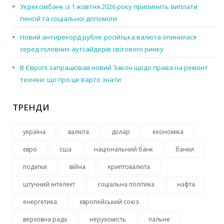
Укрексімбанк із 1 жовтня 2026 року припинить виплати
пенсій та соціальної допомоги
Новий антирекорд рубля: російська валюта опинилася
серед головних аутсайдерів світового ринку
В Європі запрацював новий Закон щодо права на ремонт
техніки: що про це варто знати
ТРЕНДИ
україна
валюта
долар
економіка
євро
сша
національний банк
банки
податки
війна
криптовалюта
штучний інтелект
соціальна політика
нафта
енергетика
європейський союз
верховна рада
нерухомість
пальне