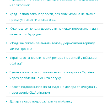
на 10 копійок
Уряд назвав законопроєкти, без яких Україна не зможе
просунутися до членства в ЄС
«Укрпошта» почала друкувати на чеках персональні дані
клієнтів: що буде далі
У Раді закликали звільнити голову Держфінмоніторингу
Філіпа Проніна
Українці встановили новий рекорд інвестицій у військові
облігації
Румунія почала імпортувати електроенергію з України
через проблеми на АЕС та посуху
Золото подорожчало на тлі падіння долара та очікувань
переговорів США з Іраном
Долар та євро подорожчали на міжбанку