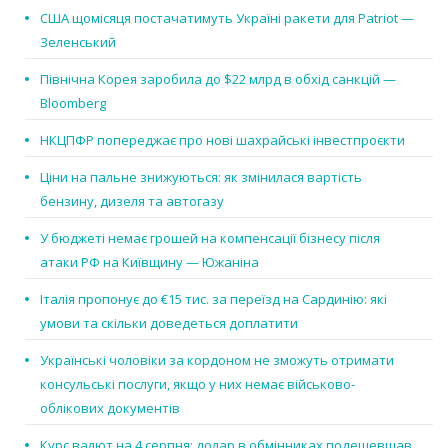
США щомісяця постачатимуть Україні ракети для Patriot —
Зеленський
Північна Корея заробила до $22 млрд в обхід санкцій —
Bloomberg
НКЦПФР попереджає про нові шахрайські інвестпроєкти
Ціни на пальне знижуються: як змінилася вартість
бензину, дизеля та автогазу
У бюджеті немає грошей на компенсації бізнесу після
атаки РФ на Київщину — Южаніна
Італія пропонує до €15 тис. за переїзд на Сардинію: які
умови та скільки доведеться доплатити
Українські чоловіки за кордоном не зможуть отримати
консульські послуги, якщо у них немає військово-
облікових документів
Курс валют на 4 серпня: долар в обмінниках подешевшав