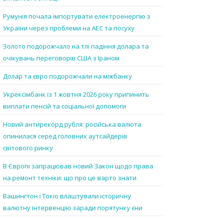
Румунія почала імпортувати електроенергію з
України через проблеми на АЕС та посуху
Золото подорожчало на тлі падіння долара та
очікувань переговорів США з Іраном
Долар та євро подорожчали на міжбанку
Укрексімбанк із 1 жовтня 2026 року припинить
виплати пенсій та соціальної допомоги
Новий антирекорд рубля: російська валюта
опинилася серед головних аутсайдерів
світового ринку
В Європі запрацював новий Закон щодо права
на ремонт техніки: що про це варто знати
Вашингтон і Токіо влаштували історичну
валютну інтервенцію заради порятунку єни