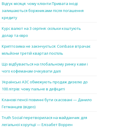
Відгук місяця: чому клієнти Привата іноді
залишаються боржниками після погашення
кредиту
Курс валют на 3 серпня: скільки коштують
долар та євро
Криптозима не закінчується: Coinbase втрачає
мільйони третій квартал поспіль
Що відбувається на глобальному ринку кави і
чого кофеманам очікувати далі
Українські АЗС обмежують продаж дизелю до
100 літрів: чому пальне в дефіциті
Кланові пенсії повинні бути скасовані — Данило
Гетманцев (відео)
Truth Social перетворилася на майданчик для
легальної корупції — Елізабет Воррен