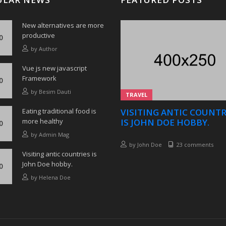
New alternatives are more
productive
by
Author
Vue js new javascript
Framework
by
Besim Dauti
TRAVEL
Eating traditional food is
VISITING ANTIC COUNTR
more healthy
IS JOHN DOE HOBBY.
by
Admin Mag
by
John Doe
23 comments
Visiting antic countries is
John Doe hobby.
by
Helena Doe