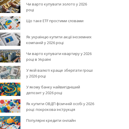
Чи варто купувати золото у 2026
році
Що таке ETF простими словами
Як українцю купити акції іноземних
компаній у 2026 році
Чи варто купувати квартиру у 2026
році в Україні
У якій валюті краще зберігати гроші
у 2026 році
У якому банку найвигідніший
депозит у 2026 році
Як купити ОВДП фізичній особі у 2026
році: покрокова інструкція
Популярні кредити онлайн