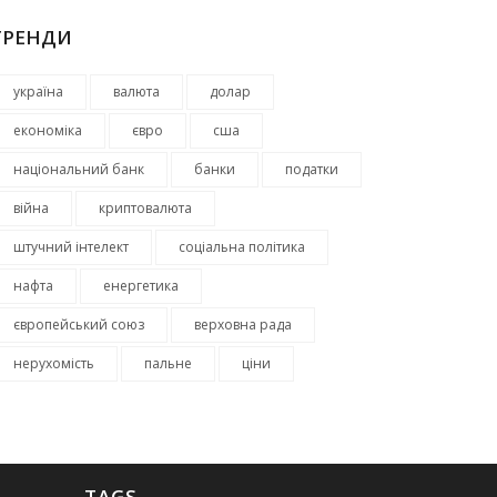
ТРЕНДИ
україна
валюта
долар
економіка
євро
сша
національний банк
банки
податки
війна
криптовалюта
штучний інтелект
соціальна політика
нафта
енергетика
європейський союз
верховна рада
нерухомість
пальне
ціни
TAGS