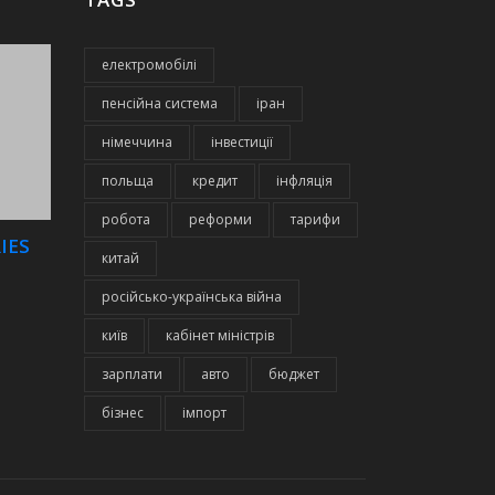
електромобілі
пенсійна система
іран
німеччина
інвестиції
польща
кредит
інфляція
робота
реформи
тарифи
IES
китай
російсько-українська війна
київ
кабінет міністрів
зарплати
авто
бюджет
бізнес
імпорт