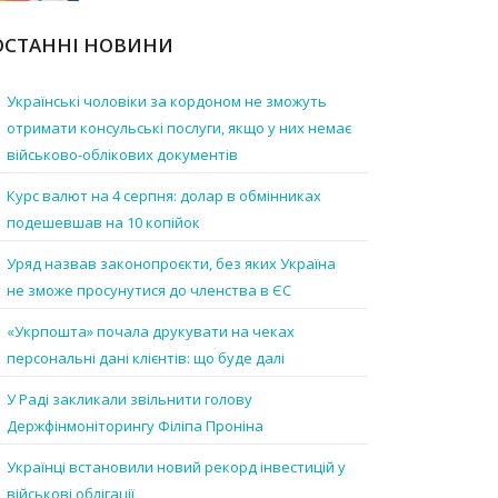
ОСТАННІ НОВИНИ
Українські чоловіки за кордоном не зможуть
отримати консульські послуги, якщо у них немає
військово-облікових документів
Курс валют на 4 серпня: долар в обмінниках
подешевшав на 10 копійок
Уряд назвав законопроєкти, без яких Україна
не зможе просунутися до членства в ЄС
«Укрпошта» почала друкувати на чеках
персональні дані клієнтів: що буде далі
У Раді закликали звільнити голову
Держфінмоніторингу Філіпа Проніна
Українці встановили новий рекорд інвестицій у
військові облігації