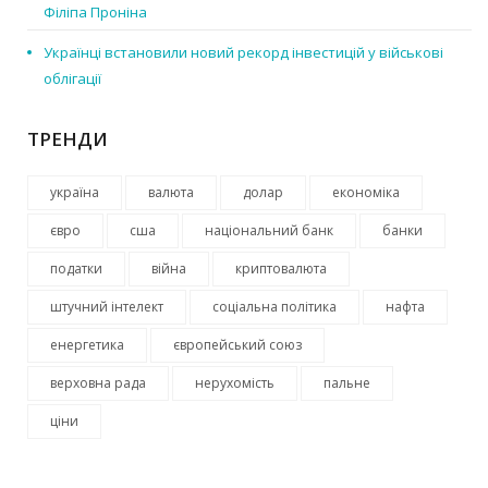
Філіпа Проніна
Українці встановили новий рекорд інвестицій у військові
облігації
ТРЕНДИ
україна
валюта
долар
економіка
євро
сша
національний банк
банки
податки
війна
криптовалюта
штучний інтелект
соціальна політика
нафта
енергетика
європейський союз
верховна рада
нерухомість
пальне
ціни