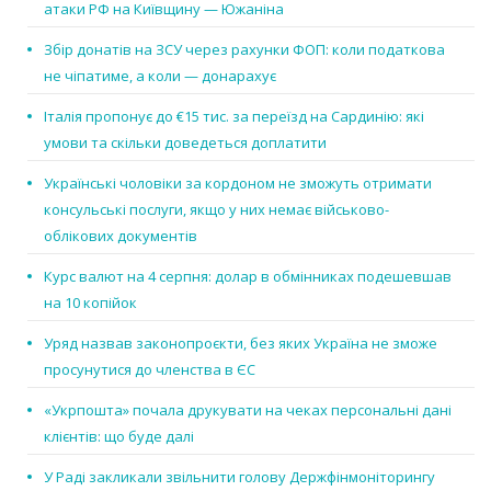
атаки РФ на Київщину — Южаніна
Збір донатів на ЗСУ через рахунки ФОП: коли податкова
не чіпатиме, а коли — донарахує
Італія пропонує до €15 тис. за переїзд на Сардинію: які
умови та скільки доведеться доплатити
Українські чоловіки за кордоном не зможуть отримати
консульські послуги, якщо у них немає військово-
облікових документів
Курс валют на 4 серпня: долар в обмінниках подешевшав
на 10 копійок
Уряд назвав законопроєкти, без яких Україна не зможе
просунутися до членства в ЄС
«Укрпошта» почала друкувати на чеках персональні дані
клієнтів: що буде далі
У Раді закликали звільнити голову Держфінмоніторингу