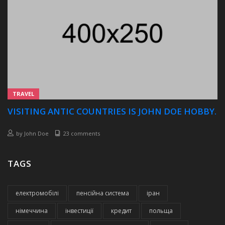
TRAVEL
VISITING ANTIC COUNTRIES IS JOHN DOE HOBBY.
by
John Doe
23 comments
TAGS
електромобілі
пенсійна система
іран
німеччина
інвестиції
кредит
польща