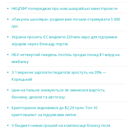
НКЦПФР попереджає про нові шахрайські інвестпроєкти
«Пакунок школяра»: родини вже почали отримувати 5 000
грн
Україна просить ЄС виділити 220 млн євро для підтримки
аграріїв через блокаду портів
НБУ четвертий тиждень поспіль продає понад $1 млрд на
міжбанку
З 1 вересня зарплати педагогів зростуть на 20% —
Корецький
Ціни на пальне знижуються: як змінилася вартість
бензину, дизеля та автогазу
Крипторинок відновився до $2,29 трлн: Топ-10
криптовалют за підсумками липня
У бюджеті немає грошей на компенсації бізнесу після