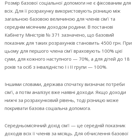
Розмір базової соціальної допомоги не є фіксованим для
всіх. Для її розрахунку використовують різницю між
загальною базовою величиною для членів сім'ї та
середнім місячним доходом родини. В постанові
Кабінету Міністрів № 371 зазначено, що базовий
показник для таких розрахунків становить 4500 грн. При
цьому для першого члена сім'ї враховують 100% цієї
суми, для кожного наступного — 70%, а для дітей до 18
років та осіб з інвалідністю I і II групи — 100%.
Іншими словами, держава спочатку визначає потреби
сім'ї, а потім аналізує вже наявні доходи. Якщо доходи
нижчі за розрахунковий рівень, тоді різницю може
покривати базова соціальна допомога.
Середньомісячний дохід сім'ї — це середній показник
доходів всіх її членів за місяць. Для обчислення базової