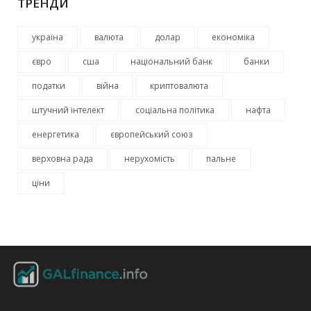
ТРЕНДИ
україна
валюта
долар
економіка
євро
сша
національний банк
банки
податки
війна
криптовалюта
штучний інтелект
соціальна політика
нафта
енергетика
європейський союз
верховна рада
нерухомість
пальне
ціни