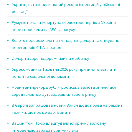
Українці встановили новий рекорд інвестицій у військові
облігації
Румунія почала імпортувати електроенергію з України
через проблеми на АЕС та посуху
Золото подорожчало на тлі падіння долара та очікувань
переговорів США з Іраном
Долар та євро подорожчали на міжбанку
Укрексімбанк із 1 жовтня 2026 року припинить виплати
пенсій та соціальної допомоги
Новий антирекорд рубля: російська валюта опинилася
серед головних аутсайдерів світового ринку
В Європі запрацював новий Закон щодо права на ремонт
техніки: що про це варто знати
Вашингтон і Токіо влаштували історичну валютну
інтервенцію заради порятунку єни