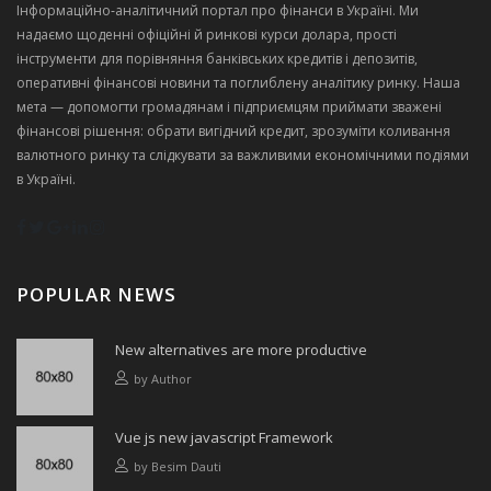
Інформаційно‑аналітичний портал про фінанси в Україні. Ми
надаємо щоденні офіційні й ринкові курси долара, прості
інструменти для порівняння банківських кредитів і депозитів,
оперативні фінансові новини та поглиблену аналітику ринку. Наша
мета — допомогти громадянам і підприємцям приймати зважені
фінансові рішення: обрати вигідний кредит, зрозуміти коливання
валютного ринку та слідкувати за важливими економічними подіями
в Україні.
POPULAR NEWS
New alternatives are more productive
by
Author
Vue js new javascript Framework
by
Besim Dauti