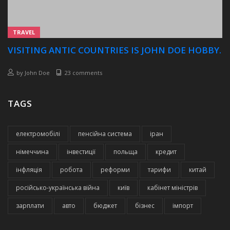
TRAVEL
VISITING ANTIC COUNTRIES IS JOHN DOE HOBBY.
by
John Doe
23 comments
TAGS
електромобілі
пенсійна система
іран
німеччина
інвестиції
польща
кредит
інфляція
робота
реформи
тарифи
китай
російсько-українська війна
київ
кабінет міністрів
зарплати
авто
бюджет
бізнес
імпорт