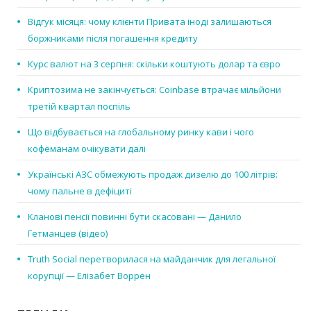
Відгук місяця: чому клієнти Привата іноді залишаються
боржниками після погашення кредиту
Курс валют на 3 серпня: скільки коштують долар та євро
Криптозима не закінчується: Coinbase втрачає мільйони
третій квартал поспіль
Що відбувається на глобальному ринку кави і чого
кофеманам очікувати далі
Українські АЗС обмежують продаж дизелю до 100 літрів:
чому пальне в дефіциті
Кланові пенсії повинні бути скасовані — Данило
Гетманцев (відео)
Truth Social перетворилася на майданчик для легальної
корупції — Елізабет Воррен