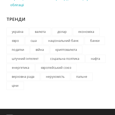
облігації
ТРЕНДИ
україна
валюта
долар
економіка
євро
сша
національний банк
банки
податки
війна
криптовалюта
штучний інтелект
соціальна політика
нафта
енергетика
європейський союз
верховна рада
нерухомість
пальне
ціни