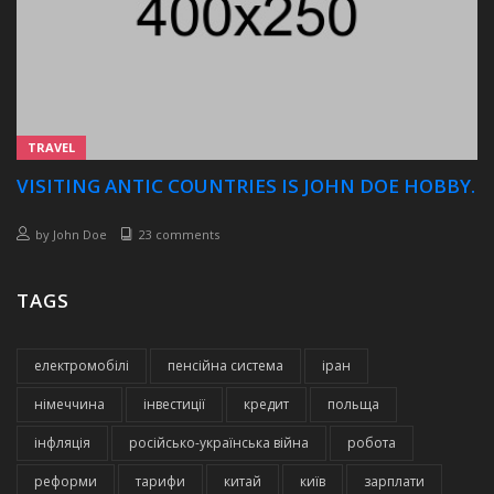
TRAVEL
VISITING ANTIC COUNTRIES IS JOHN DOE HOBBY.
by
John Doe
23 comments
TAGS
електромобілі
пенсійна система
іран
німеччина
інвестиції
кредит
польща
інфляція
російсько-українська війна
робота
реформи
тарифи
китай
київ
зарплати