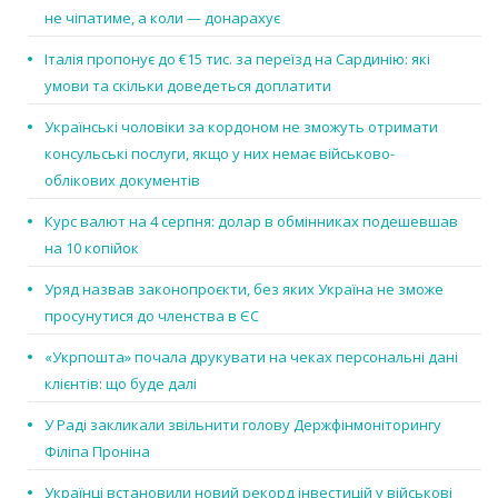
не чіпатиме, а коли — донарахує
Італія пропонує до €15 тис. за переїзд на Сардинію: які
умови та скільки доведеться доплатити
Українські чоловіки за кордоном не зможуть отримати
консульські послуги, якщо у них немає військово-
облікових документів
Курс валют на 4 серпня: долар в обмінниках подешевшав
на 10 копійок
Уряд назвав законопроєкти, без яких Україна не зможе
просунутися до членства в ЄС
«Укрпошта» почала друкувати на чеках персональні дані
клієнтів: що буде далі
У Раді закликали звільнити голову Держфінмоніторингу
Філіпа Проніна
Українці встановили новий рекорд інвестицій у військові