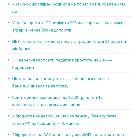
«Пакунок школяра»: родини вже почали отримувати 5 000
грн
Україна просить ЄС виділити 220 млн євро для підтримки
аграріїв через блокаду портів
НБУ четвертий тиждень поспіль продає понад $1 млрд на
міжбанку
З 1 вересня зарплати педагогів зростуть на 20% —
Корецький
Ціни на пальне знижуються: як змінилася вартість
бензину, дизеля та автогазу
Крипторинок відновився до $2,29 трлн: Топ-10
криптовалют за підсумками липня
У бюджеті немає грошей на компенсації бізнесу після
атаки РФ на Київщину — Южаніна
Збір донатів на ЗСУ через рахунки ФОП: коли податкова