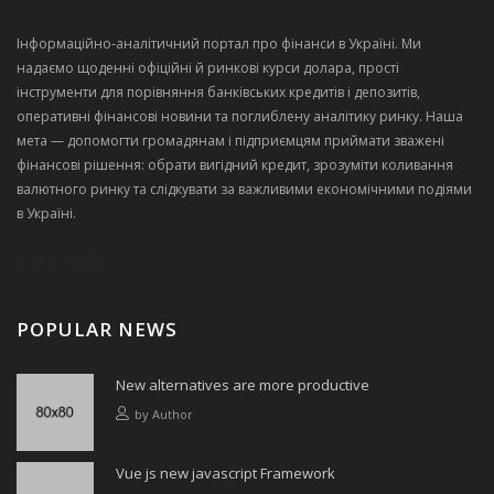
Інформаційно‑аналітичний портал про фінанси в Україні. Ми
надаємо щоденні офіційні й ринкові курси долара, прості
інструменти для порівняння банківських кредитів і депозитів,
оперативні фінансові новини та поглиблену аналітику ринку. Наша
мета — допомогти громадянам і підприємцям приймати зважені
фінансові рішення: обрати вигідний кредит, зрозуміти коливання
валютного ринку та слідкувати за важливими економічними подіями
в Україні.
POPULAR NEWS
New alternatives are more productive
by
Author
Vue js new javascript Framework