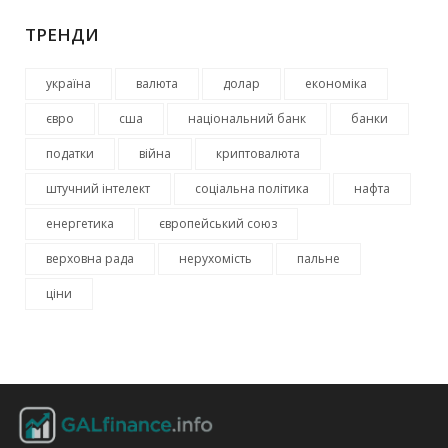
ТРЕНДИ
україна
валюта
долар
економіка
євро
сша
національний банк
банки
податки
війна
криптовалюта
штучний інтелект
соціальна політика
нафта
енергетика
європейський союз
верховна рада
нерухомість
пальне
ціни