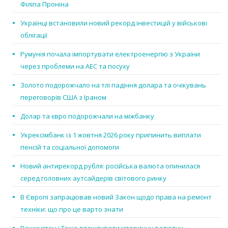
Філіпа Проніна
Українці встановили новий рекорд інвестицій у військові
облігації
Румунія почала імпортувати електроенергію з України
через проблеми на АЕС та посуху
Золото подорожчало на тлі падіння долара та очікувань
переговорів США з Іраном
Долар та євро подорожчали на міжбанку
Укрексімбанк із 1 жовтня 2026 року припинить виплати
пенсій та соціальної допомоги
Новий антирекорд рубля: російська валюта опинилася
серед головних аутсайдерів світового ринку
В Європі запрацював новий Закон щодо права на ремонт
техніки: що про це варто знати
Вашингтон і Токіо влаштували історичну валютну