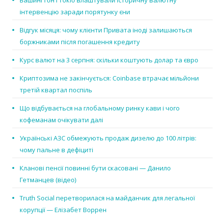
інтервенцію заради порятунку єни
Відгук місяця: чому клієнти Привата іноді залишаються
боржниками після погашення кредиту
Курс валют на 3 серпня: скільки коштують долар та євро
Криптозима не закінчується: Coinbase втрачає мільйони
третій квартал поспіль
Що відбувається на глобальному ринку кави і чого
кофеманам очікувати далі
Українські АЗС обмежують продаж дизелю до 100 літрів:
чому пальне в дефіциті
Кланові пенсії повинні бути скасовані — Данило
Гетманцев (відео)
Truth Social перетворилася на майданчик для легальної
корупції — Елізабет Воррен