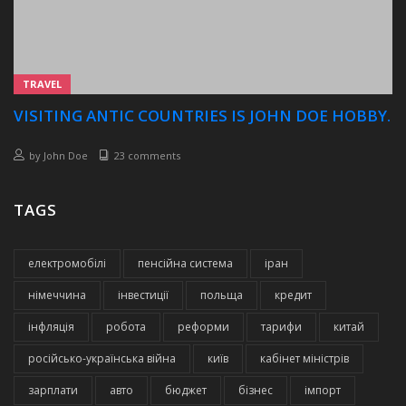
TRAVEL
VISITING ANTIC COUNTRIES IS JOHN DOE HOBBY.
by
John Doe
23 comments
TAGS
електромобілі
пенсійна система
іран
німеччина
інвестиції
польща
кредит
інфляція
робота
реформи
тарифи
китай
російсько-українська війна
київ
кабінет міністрів
зарплати
авто
бюджет
бізнес
імпорт