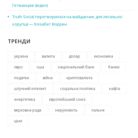
Гетманцев (відео)
Truth Social перетворилася на майданчик для легальної
корупції — Елізабет Воррен
ТРЕНДИ
україна
валюта
долар
економіка
євро
сша
національний банк
банки
податки
війна
криптовалюта
штучний інтелект
соціальна політика
нафта
енергетика
європейський союз
верховна рада
нерухомість
пальне
ціни