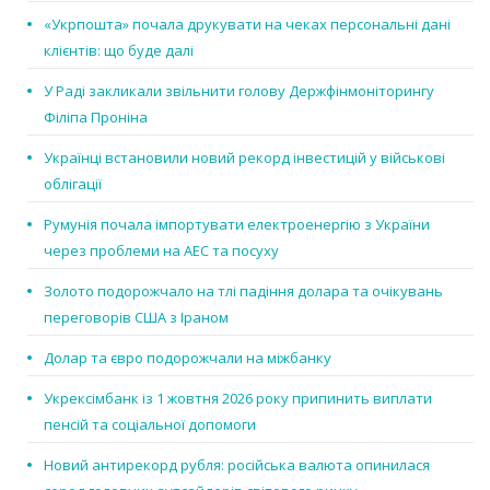
«Укрпошта» почала друкувати на чеках персональні дані
клієнтів: що буде далі
У Раді закликали звільнити голову Держфінмоніторингу
Філіпа Проніна
Українці встановили новий рекорд інвестицій у військові
облігації
Румунія почала імпортувати електроенергію з України
через проблеми на АЕС та посуху
Золото подорожчало на тлі падіння долара та очікувань
переговорів США з Іраном
Долар та євро подорожчали на міжбанку
Укрексімбанк із 1 жовтня 2026 року припинить виплати
пенсій та соціальної допомоги
Новий антирекорд рубля: російська валюта опинилася