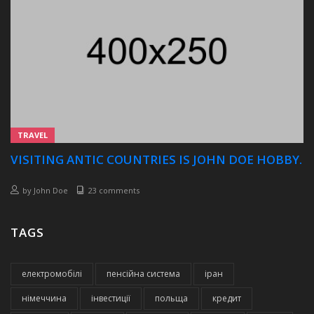
TRAVEL
VISITING ANTIC COUNTRIES IS JOHN DOE HOBBY.
by
John Doe
23 comments
TAGS
електромобілі
пенсійна система
іран
німеччина
інвестиції
польща
кредит