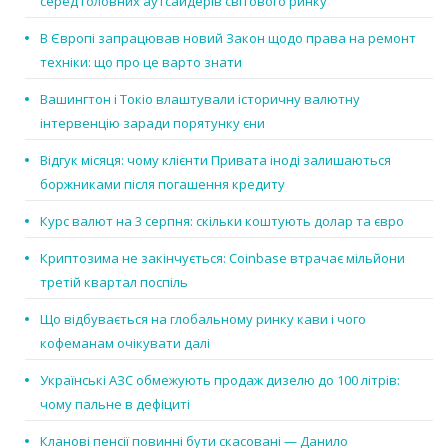
серед головних аутсайдерів світового ринку
В Європі запрацював новий Закон щодо права на ремонт
техніки: що про це варто знати
Вашингтон і Токіо влаштували історичну валютну
інтервенцію заради порятунку єни
Відгук місяця: чому клієнти Привата іноді залишаються
боржниками після погашення кредиту
Курс валют на 3 серпня: скільки коштують долар та євро
Криптозима не закінчується: Coinbase втрачає мільйони
третій квартал поспіль
Що відбувається на глобальному ринку кави і чого
кофеманам очікувати далі
Українські АЗС обмежують продаж дизелю до 100 літрів:
чому пальне в дефіциті
Кланові пенсії повинні бути скасовані — Данило