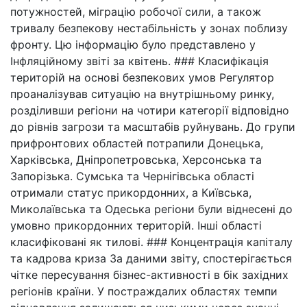
потужностей, міграцію робочої сили, а також
тривалу безпекову нестабільність у зонах поблизу
фронту. Цю інформацію було представлено у
Інфляційному звіті за квітень. ### Класифікація
територій на основі безпекових умов Регулятор
проаналізував ситуацію на внутрішньому ринку,
розділивши регіони на чотири категорії відповідно
до рівнів загрози та масштабів руйнувань. До групи
прифронтових областей потрапили Донецька,
Харківська, Дніпропетровська, Херсонська та
Запорізька. Сумська та Чернігівська області
отримали статус прикордонних, а Київська,
Миколаївська та Одеська регіони були віднесені до
умовно прикордонних територій. Інші області
класифіковані як тилові. ### Концентрація капіталу
та кадрова криза За даними звіту, спостерігається
чітке пересування бізнес-активності в бік західних
регіонів країни. У постраждалих областях темпи