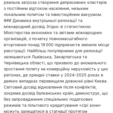
реальна загроза створення депресивних кластерів
з постійним відтоком населення, низьким
локальним попитом та інвестиційним вакуумом.
### Динаміка внутрішньої релокації та
міжнародний досвід Згідно зі статистикою
Міністерства економіки та звітами міжнародних
організацій, з початку повномасштабного
вторгнення понад 19 000 підприємств змінили місце
реєстрації. Найбільш популярними для релокації
залишаються Львівська, Закарпатська та
Чернівецька області, що призвело до аномального
зростання попиту на комерційну нерухомість у цих
регіонах, де орендні ставки у 2024–2025 роках в
деяких випадках перевищили довоєнні рівні Києва.
Світовий досвід відновлення після конфліктів,
зокрема досвід балканських країн, демонструє, що
без запровадження спеціальних податкових
режимів та пільгового кредитування «сірі зони»
можуть залишатися в стагнації протягом