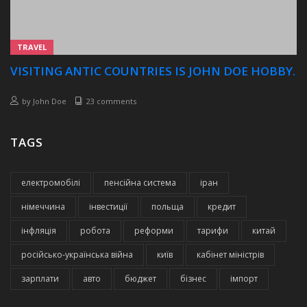
TRAVEL
VISITING ANTIC COUNTRIES IS JOHN DOE HOBBY.
by
John Doe
23 comments
TAGS
електромобілі
пенсійна система
іран
німеччина
інвестиції
польща
кредит
інфляція
робота
реформи
тарифи
китай
російсько-українська війна
київ
кабінет міністрів
зарплати
авто
бюджет
бізнес
імпорт