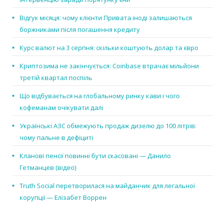
Відгук місяця: чому клієнти Привата іноді залишаються
боржниками після погашення кредиту
Курс валют на 3 серпня: скільки коштують долар та євро
Криптозима не закінчується: Coinbase втрачає мільйони
третій квартал поспіль
Що відбувається на глобальному ринку кави і чого
кофеманам очікувати далі
Українські АЗС обмежують продаж дизелю до 100 літрів:
чому пальне в дефіциті
Кланові пенсії повинні бути скасовані — Данило
Гетманцев (відео)
Truth Social перетворилася на майданчик для легальної
корупції — Елізабет Воррен