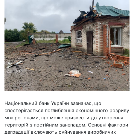
Національний банк України зазначає, що
спостерігається поглиблення економічного розриву
між регіонами, що може призвести до утворення
територій з постійним занепадом. Основні фактори
деградації включають руйнування виробничих