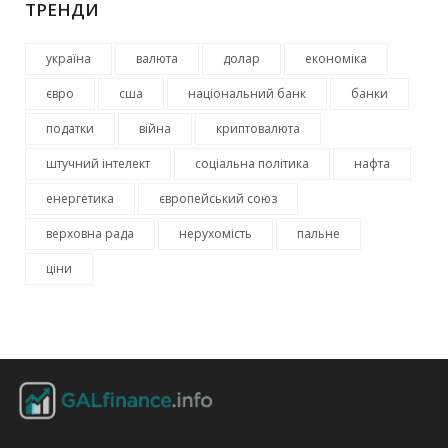
ТРЕНДИ
україна
валюта
долар
економіка
євро
сша
національний банк
банки
податки
війна
криптовалюта
штучний інтелект
соціальна політика
нафта
енергетика
європейський союз
верховна рада
нерухомість
пальне
ціни