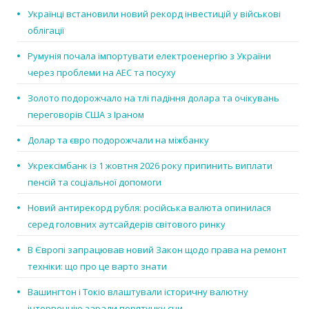
Українці встановили новий рекорд інвестицій у військові
облігації
Румунія почала імпортувати електроенергію з України
через проблеми на АЕС та посуху
Золото подорожчало на тлі падіння долара та очікувань
переговорів США з Іраном
Долар та євро подорожчали на міжбанку
Укрексімбанк із 1 жовтня 2026 року припинить виплати
пенсій та соціальної допомоги
Новий антирекорд рубля: російська валюта опинилася
серед головних аутсайдерів світового ринку
В Європі запрацював новий Закон щодо права на ремонт
техніки: що про це варто знати
Вашингтон і Токіо влаштували історичну валютну
інтервенцію заради порятунку єни