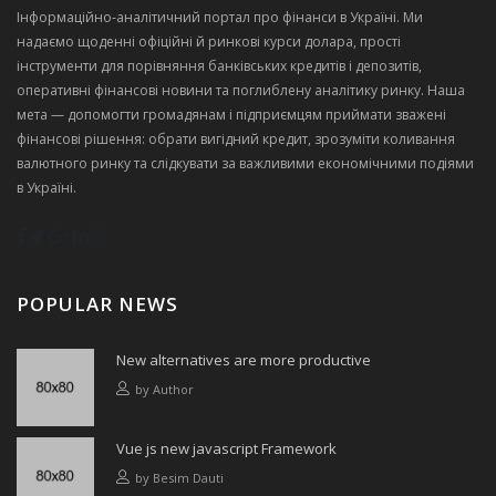
Інформаційно‑аналітичний портал про фінанси в Україні. Ми
надаємо щоденні офіційні й ринкові курси долара, прості
інструменти для порівняння банківських кредитів і депозитів,
оперативні фінансові новини та поглиблену аналітику ринку. Наша
мета — допомогти громадянам і підприємцям приймати зважені
фінансові рішення: обрати вигідний кредит, зрозуміти коливання
валютного ринку та слідкувати за важливими економічними подіями
в Україні.
POPULAR NEWS
New alternatives are more productive
by
Author
Vue js new javascript Framework
by
Besim Dauti