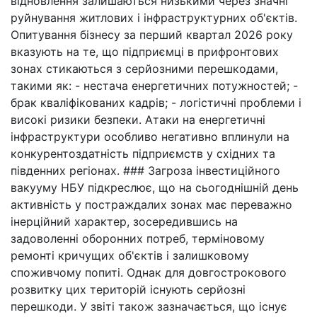
відновлення залишаються низькими через значні
руйнування житлових і інфраструктурних об'єктів.
Опитування бізнесу за перший квартал 2026 року
вказують на те, що підприємці в прифронтових
зонах стикаються з серйозними перешкодами,
такими як: - нестача енергетичних потужностей; -
брак кваліфікованих кадрів; - логістичні проблеми і
високі ризики безпеки. Атаки на енергетичні
інфраструктури особливо негативно вплинули на
конкурентоздатність підприємств у східних та
південних регіонах. ### Загроза інвестиційного
вакууму НБУ підкреслює, що на сьогоднішній день
активність у постраждалих зонах має переважно
інерційний характер, зосередившись на
задоволенні оборонних потреб, терміновому
ремонті кричущих об'єктів і залишковому
споживчому попиті. Однак для довгострокового
розвитку цих територій існують серйозні
перешкоди. У звіті також зазначається, що існує