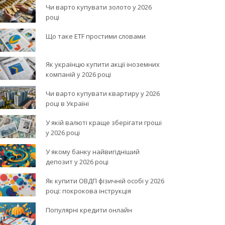
Чи варто купувати золото у 2026
році
Що таке ETF простими словами
Як українцю купити акції іноземних
компаній у 2026 році
Чи варто купувати квартиру у 2026
році в Україні
У якій валюті краще зберігати гроші
у 2026 році
У якому банку найвигідніший
депозит у 2026 році
Як купити ОВДП фізичній особі у 2026
році: покрокова інструкція
Популярні кредити онлайн