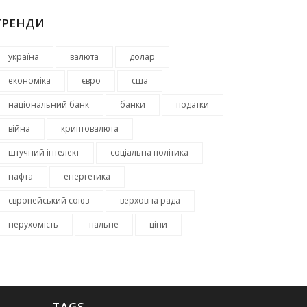
ТРЕНДИ
україна
валюта
долар
економіка
євро
сша
національний банк
банки
податки
війна
криптовалюта
штучний інтелект
соціальна політика
нафта
енергетика
європейський союз
верховна рада
нерухомість
пальне
ціни
TAGS