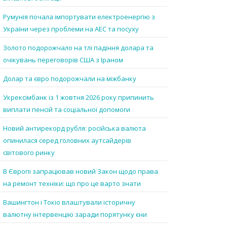
Румунія почала імпортувати електроенергію з
України через проблеми на АЕС та посуху
Золото подорожчало на тлі падіння долара та
очікувань переговорів США з Іраном
Долар та євро подорожчали на міжбанку
Укрексімбанк із 1 жовтня 2026 року припинить
виплати пенсій та соціальної допомоги
Новий антирекорд рубля: російська валюта
опинилася серед головних аутсайдерів
світового ринку
В Європі запрацював новий Закон щодо права
на ремонт техніки: що про це варто знати
Вашингтон і Токіо влаштували історичну
валютну інтервенцію заради порятунку єни