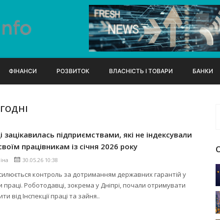
ФІНАНСИ
РОЗВИТОК
ВЛАСНІСТЬ І ТОВАРИ
БАНКИ
ОГОДНІ
 зацікавилась підприємствами, які не індексували
своїм працівникам із січня 2026 року
ліна
30.05.26 10:38
осилюється контроль за дотриманням державних гарантій у
и праці. Роботодавці, зокрема у Дніпрі, почали отримувати
ити від Інспекції праці та зайня..