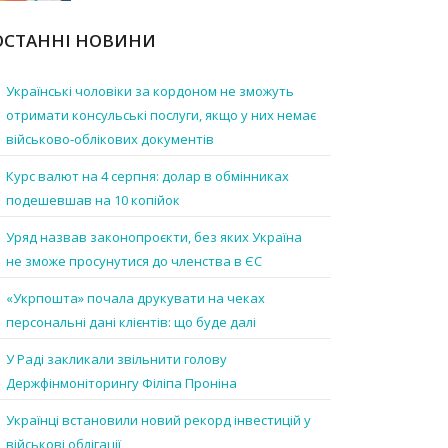
ОСТАННІ НОВИНИ
Українські чоловіки за кордоном не зможуть
отримати консульські послуги, якщо у них немає
військово-облікових документів
Курс валют на 4 серпня: долар в обмінниках
подешевшав на 10 копійок
Уряд назвав законопроєкти, без яких Україна
не зможе просунутися до членства в ЄС
«Укрпошта» почала друкувати на чеках
персональні дані клієнтів: що буде далі
У Раді закликали звільнити голову
Держфінмоніторингу Філіпа Проніна
Українці встановили новий рекорд інвестицій у
військові облігації