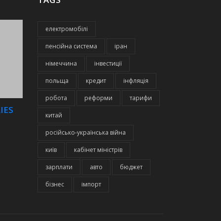
електромобілі
пенсійна система
іран
німеччина
інвестиції
польща
кредит
інфляція
робота
реформи
тарифи
IES
китай
російсько-українська війна
київ
кабінет міністрів
зарплати
авто
бюджет
бізнес
імпорт