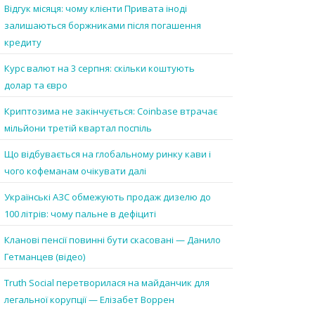
Відгук місяця: чому клієнти Привата іноді
залишаються боржниками після погашення
кредиту
Курс валют на 3 серпня: скільки коштують
долар та євро
Криптозима не закінчується: Coinbase втрачає
мільйони третій квартал поспіль
Що відбувається на глобальному ринку кави і
чого кофеманам очікувати далі
Українські АЗС обмежують продаж дизелю до
100 літрів: чому пальне в дефіциті
Кланові пенсії повинні бути скасовані — Данило
Гетманцев (відео)
Truth Social перетворилася на майданчик для
легальної корупції — Елізабет Воррен