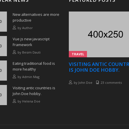
New alternatives are more
productive
by
Author
Vue js new javascript
Framework
by
Besim Dauti
TRAVEL
Eating traditional food is
VISITING ANTIC COUNTR
more healthy
IS JOHN DOE HOBBY.
by
Admin Mag
by
John Doe
23 comments
Visiting antic countries is
John Doe hobby.
by
Helena Doe