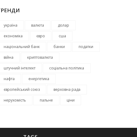
ТРЕНДИ
україна
валюта
долар
економіка
євро
сша
національний банк
банки
податки
війна
криптовалюта
штучний інтелект
соціальна політика
нафта
енергетика
європейський союз
верховна рада
нерухомість
пальне
ціни
TAGS