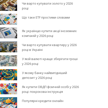
Чи варто купувати золото у 2026
році
Що таке ETF простими словами
Як українцю купити акції іноземних
компаній у 2026 році
Чи варто купувати квартиру у 2026
році в Україні
У якій валюті краще зберігати гроші
у 2026 році
У якому банку найвигідніший
депозит у 2026 році
Як купити ОВДП фізичній особі у 2026
році: покрокова інструкція
Популярні кредити онлайн