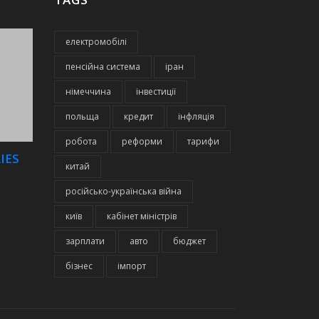
електромобілі
пенсійна система
іран
німеччина
інвестиції
польща
кредит
інфляція
робота
реформи
тарифи
IES
китай
російсько-українська війна
київ
кабінет міністрів
зарплати
авто
бюджет
бізнес
імпорт