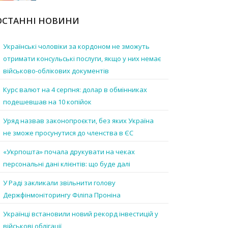
ОСТАННІ НОВИНИ
Українські чоловіки за кордоном не зможуть
отримати консульські послуги, якщо у них немає
військово-облікових документів
Курс валют на 4 серпня: долар в обмінниках
подешевшав на 10 копійок
Уряд назвав законопроєкти, без яких Україна
не зможе просунутися до членства в ЄС
«Укрпошта» почала друкувати на чеках
персональні дані клієнтів: що буде далі
У Раді закликали звільнити голову
Держфінмоніторингу Філіпа Проніна
Українці встановили новий рекорд інвестицій у
військові облігації