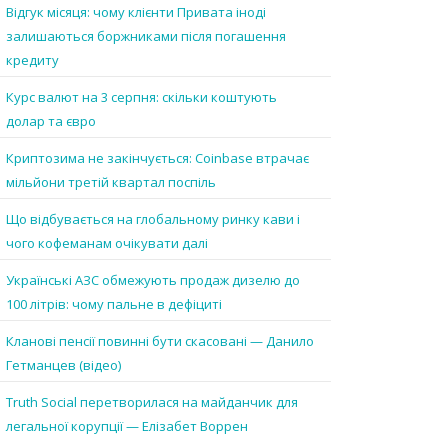
Відгук місяця: чому клієнти Привата іноді
залишаються боржниками після погашення
кредиту
Курс валют на 3 серпня: скільки коштують
долар та євро
Криптозима не закінчується: Coinbase втрачає
мільйони третій квартал поспіль
Що відбувається на глобальному ринку кави і
чого кофеманам очікувати далі
Українські АЗС обмежують продаж дизелю до
100 літрів: чому пальне в дефіциті
Кланові пенсії повинні бути скасовані — Данило
Гетманцев (відео)
Truth Social перетворилася на майданчик для
легальної корупції — Елізабет Воррен