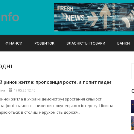
ФІНАНСИ
РОЗВИТОК
ВЛАСНІСТЬ І ТОВАРИ
БАНКИ
ОДНІ
 ринок житла: пропозиція росте, а попит падає
ліна
17.05.26 12:45
инок житла в Україні демонструє зростання кількості
на фоні значного зниження покупецького інтересу. Ціни на
ріюються: в столиці нерухомість дорожч..