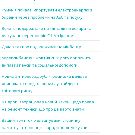
Румунія почала імпортувати електроенергію з
України через проблеми на АЕС та посуху
Золото подорожчало на тлі падіння долара та
очікувань переговорів США з Іраном
Долар та євро подорожчали на міжбанку
Укрексімбанк із 1 жовтня 2026 року припинить
виплати пенсій та соціальної допомоги
Новий антирекорд рубля: російська валюта
опинилася серед головних аутсайдерів
світового ринку
В Європі запрацював новий Закон щодо права
на ремонт техніки: що про це варто знати
Вашингтон і Токіо влаштували історичну
валютну інтервенцію заради порятунку єни