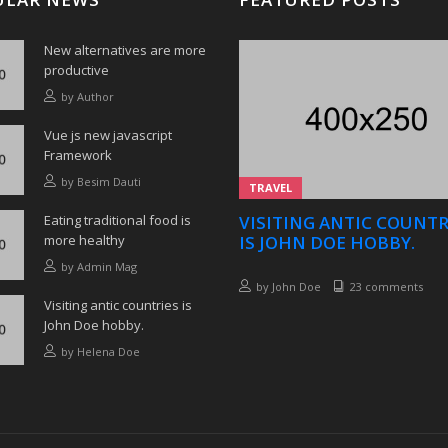
New alternatives are more
productive
by
Author
Vue js new javascript
Framework
by
Besim Dauti
TRAVEL
Eating traditional food is
VISITING ANTIC COUNTR
more healthy
IS JOHN DOE HOBBY.
by
Admin Mag
by
John Doe
23 comments
Visiting antic countries is
John Doe hobby.
by
Helena Doe