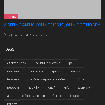
TRAVEL
VISITING ANTIC COUNTRIES IS JOHN DOE HOBBY.
by
John Doe
23 comments
TAGS
електромобілі
пенсійна система
іран
німеччина
інвестиції
кредит
польща
інфляція
російсько-українська війна
робота
реформи
тарифи
китай
київ
зарплати
авто
кабінет міністрів
бізнес
бюджет
імпорт