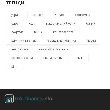
ТРЕНДИ
україна
валюта
долар
економіка
євро
сша
національний банк
банки
податки
війна
криптовалюта
штучний інтелект
соціальна політика
нафта
енергетика
європейський союз
верховна рада
нерухомість
пальне
ціни