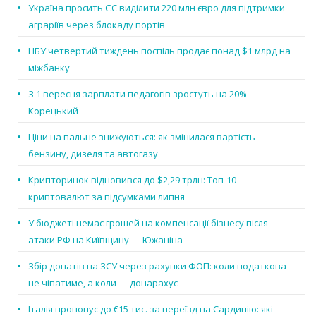
Україна просить ЄС виділити 220 млн євро для підтримки
аграріїв через блокаду портів
НБУ четвертий тиждень поспіль продає понад $1 млрд на
міжбанку
З 1 вересня зарплати педагогів зростуть на 20% —
Корецький
Ціни на пальне знижуються: як змінилася вартість
бензину, дизеля та автогазу
Крипторинок відновився до $2,29 трлн: Топ-10
криптовалют за підсумками липня
У бюджеті немає грошей на компенсації бізнесу після
атаки РФ на Київщину — Южаніна
Збір донатів на ЗСУ через рахунки ФОП: коли податкова
не чіпатиме, а коли — донарахує
Італія пропонує до €15 тис. за переїзд на Сардинію: які