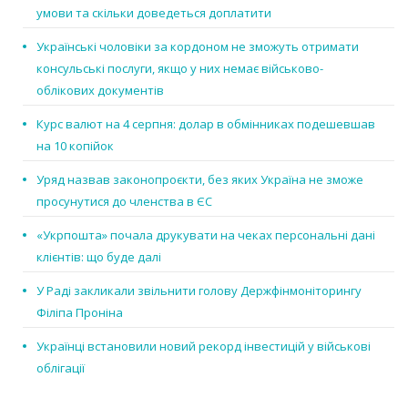
умови та скільки доведеться доплатити
Українські чоловіки за кордоном не зможуть отримати
консульські послуги, якщо у них немає військово-
облікових документів
Курс валют на 4 серпня: долар в обмінниках подешевшав
на 10 копійок
Уряд назвав законопроєкти, без яких Україна не зможе
просунутися до членства в ЄС
«Укрпошта» почала друкувати на чеках персональні дані
клієнтів: що буде далі
У Раді закликали звільнити голову Держфінмоніторингу
Філіпа Проніна
Українці встановили новий рекорд інвестицій у військові
облігації