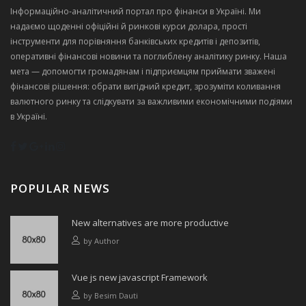
Інформаційно‑аналітичний портал про фінанси в Україні. Ми
надаємо щоденні офіційні й ринкові курси долара, прості
інструменти для порівняння банківських кредитів і депозитів,
оперативні фінансові новини та поглиблену аналітику ринку. Наша
мета — допомогти громадянам і підприємцям приймати зважені
фінансові рішення: обрати вигідний кредит, зрозуміти коливання
валютного ринку та слідкувати за важливими економічними подіями
в Україні.
POPULAR NEWS
New alternatives are more productive
by
Author
Vue js new javascript Framework
by
Besim Dauti