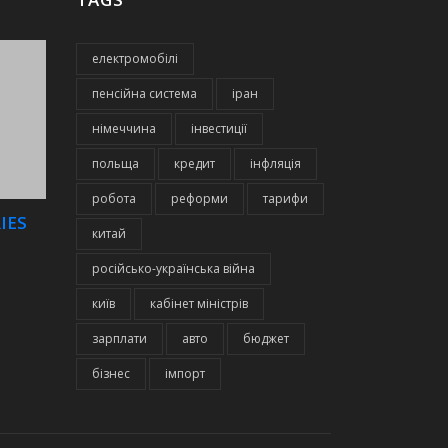
електромобілі
пенсійна система
іран
німеччина
інвестиції
польща
кредит
інфляція
робота
реформи
тарифи
IES
китай
російсько-українська війна
київ
кабінет міністрів
зарплати
авто
бюджет
бізнес
імпорт