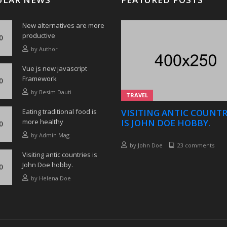
New alternatives are more
productive
by
Author
Vue js new javascript
Framework
by
Besim Dauti
TRAVEL
Eating traditional food is
VISITING ANTIC COUNTR
more healthy
IS JOHN DOE HOBBY.
by
Admin Mag
by
John Doe
23 comments
Visiting antic countries is
John Doe hobby.
by
Helena Doe