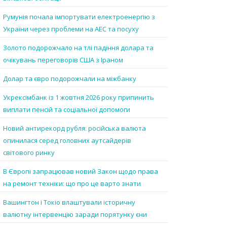
Румунія почала імпортувати електроенергію з
України через проблеми на АЕС та посуху
Золото подорожчало на тлі падіння долара та
очікувань переговорів США з Іраном
Долар та євро подорожчали на міжбанку
Укрексімбанк із 1 жовтня 2026 року припинить
виплати пенсій та соціальної допомоги
Новий антирекорд рубля: російська валюта
опинилася серед головних аутсайдерів
світового ринку
В Європі запрацював новий Закон щодо права
на ремонт техніки: що про це варто знати
Вашингтон і Токіо влаштували історичну
валютну інтервенцію заради порятунку єни