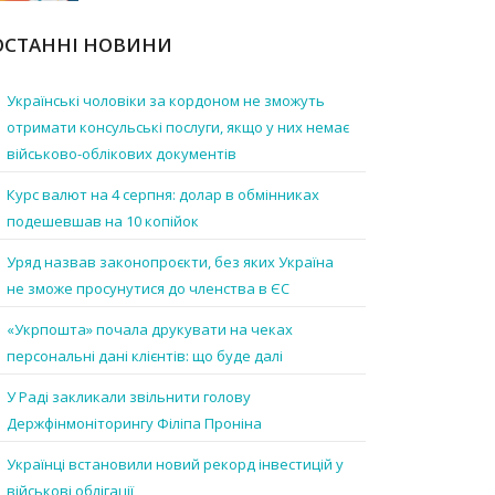
ОСТАННІ НОВИНИ
Українські чоловіки за кордоном не зможуть
отримати консульські послуги, якщо у них немає
військово-облікових документів
Курс валют на 4 серпня: долар в обмінниках
подешевшав на 10 копійок
Уряд назвав законопроєкти, без яких Україна
не зможе просунутися до членства в ЄС
«Укрпошта» почала друкувати на чеках
персональні дані клієнтів: що буде далі
У Раді закликали звільнити голову
Держфінмоніторингу Філіпа Проніна
Українці встановили новий рекорд інвестицій у
військові облігації