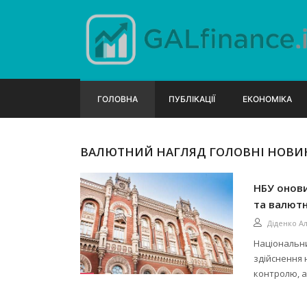
ГОЛОВНА
ПУБЛІКАЦІЇ
ЕКОНОМІКА
ВАЛЮТНИЙ НАГЛЯД ГОЛОВНІ НОВИН
НБУ онови
та валютн
Діденко А
Національни
здійснення 
контролю, а