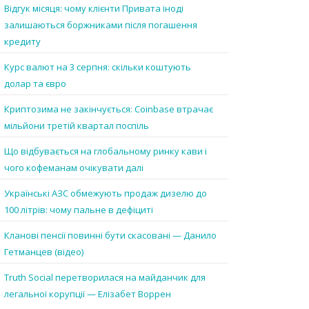
Відгук місяця: чому клієнти Привата іноді
залишаються боржниками після погашення
кредиту
Курс валют на 3 серпня: скільки коштують
долар та євро
Криптозима не закінчується: Coinbase втрачає
мільйони третій квартал поспіль
Що відбувається на глобальному ринку кави і
чого кофеманам очікувати далі
Українські АЗС обмежують продаж дизелю до
100 літрів: чому пальне в дефіциті
Кланові пенсії повинні бути скасовані — Данило
Гетманцев (відео)
Truth Social перетворилася на майданчик для
легальної корупції — Елізабет Воррен