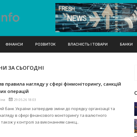
ФІНАНСИ
РОЗВИТОК
ВЛАСНІСТЬ І ТОВАРИ
БАНКИ
И ЗА СЬОГОДНІ
в правила нагляду у сфері фінмоніторингу, санкцій
их операцій
ліна
29.05.26 18:03
й банк України затвердив зміни до порядку організації та
нагляду в сфері фінансового моніторингу та валютного
 також у контролі за виконанням санкц..