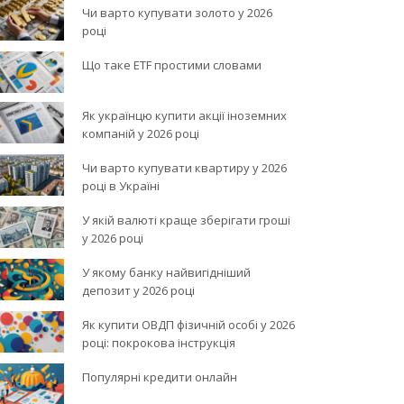
Чи варто купувати золото у 2026
році
Що таке ETF простими словами
Як українцю купити акції іноземних
компаній у 2026 році
Чи варто купувати квартиру у 2026
році в Україні
У якій валюті краще зберігати гроші
у 2026 році
У якому банку найвигідніший
депозит у 2026 році
Як купити ОВДП фізичній особі у 2026
році: покрокова інструкція
Популярні кредити онлайн