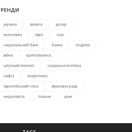
ТРЕНДИ
україна
валюта
долар
економіка
євро
сша
національний банк
банки
податки
війна
криптовалюта
штучний інтелект
соціальна політика
нафта
енергетика
європейський союз
верховна рада
нерухомість
пальне
ціни
TAGS