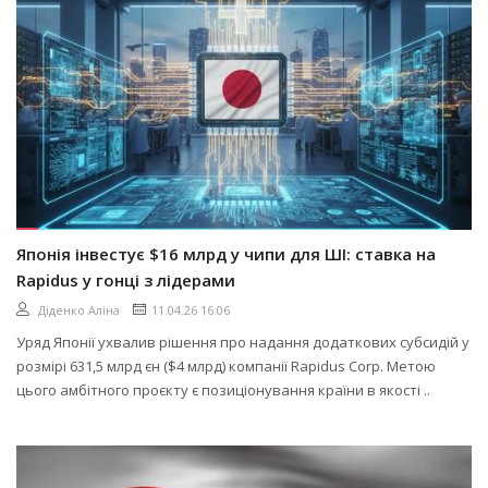
Японія інвестує $16 млрд у чипи для ШІ: ставка на
Rapidus у гонці з лідерами
Діденко Аліна
11.04.26 16:06
Уряд Японії ухвалив рішення про надання додаткових субсидій у
розмірі 631,5 млрд єн ($4 млрд) компанії Rapidus Corp. Метою
цього амбітного проєкту є позиціонування країни в якості ..