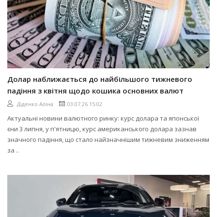
Долар наближається до найбільшого тижневого
падіння з квітня щодо кошика основних валют
Діденко Аліна
03.07.26 15:02
Актуальні новини валютного ринку: курс долара та японської
єни 3 липня, у п'ятницю, курс американського долара зазнав
значного падіння, що стало найзначнішим тижневим зниженням
за ..