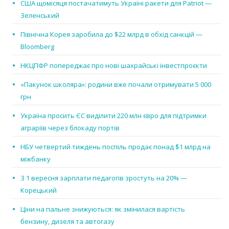
США щомісяця постачатимуть Україні ракети для Patriot —
Зеленський
Північна Корея заробила до $22 млрд в обхід санкцій —
Bloomberg
НКЦПФР попереджає про нові шахрайські інвестпроєкти
«Пакунок школяра»: родини вже почали отримувати 5 000
грн
Україна просить ЄС виділити 220 млн євро для підтримки
аграріїв через блокаду портів
НБУ четвертий тиждень поспіль продає понад $1 млрд на
міжбанку
З 1 вересня зарплати педагогів зростуть на 20% —
Корецький
Ціни на пальне знижуються: як змінилася вартість
бензину, дизеля та автогазу