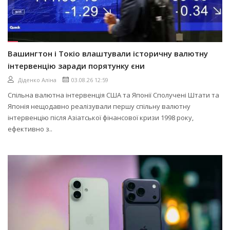
Вашингтон і Токіо влаштували історичну валютну
інтервенцію заради порятунку єни
Діденко Аліна
03.08.26 12:59
Спільна валютна інтервенція США та Японії Сполучені Штати та
Японія нещодавно реалізували першу спільну валютну
інтервенцію після Азіатської фінансової кризи 1998 року,
ефективно з..