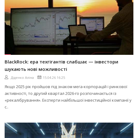
BlackRock: ера техгігантів слабшає — інвестори
шукають нові можливості
Діденко Аліна
15.04.26 16:25
Якщо 2025 рік пройшов під знаком мега-корпорацій і ринкової
активності, то другий квартал 2026-го розпочинається із
«рекалібрування». Експерти найбільшої інвестиційної компанії у
с..