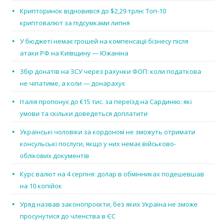
Крипторинок відновився до $2,29 трлн: Топ-10
криптовалют за підсумками липня
У бюджеті немає грошей на компенсації бізнесу після
атаки РФ на Київщину — Южаніна
Збір донатів на ЗСУ через рахунки ФОП: коли податкова
не чіпатиме, а коли — донарахує
Італія пропонує до €15 тис. за переїзд на Сардинію: які
умови та скільки доведеться доплатити
Українські чоловіки за кордоном не зможуть отримати
консульські послуги, якщо у них немає військово-
облікових документів
Курс валют на 4 серпня: долар в обмінниках подешевшав
на 10 копійок
Уряд назвав законопроєкти, без яких Україна не зможе
просунутися до членства в ЄС