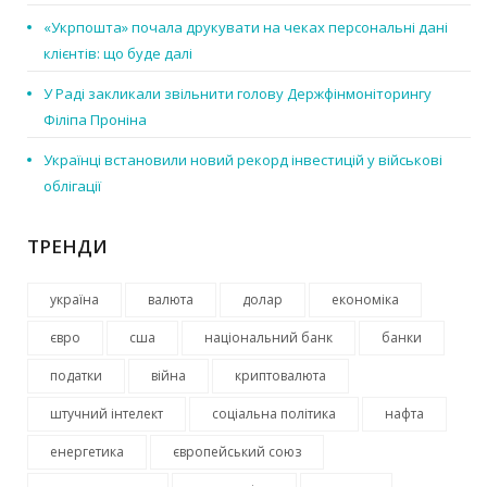
«Укрпошта» почала друкувати на чеках персональні дані
клієнтів: що буде далі
У Раді закликали звільнити голову Держфінмоніторингу
Філіпа Проніна
Українці встановили новий рекорд інвестицій у військові
облігації
ТРЕНДИ
україна
валюта
долар
економіка
євро
сша
національний банк
банки
податки
війна
криптовалюта
штучний інтелект
соціальна політика
нафта
енергетика
європейський союз