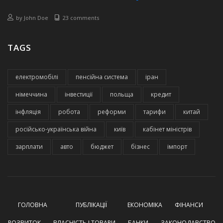
by
John Doe
23 comments
TAGS
електромобілі
пенсійна система
іран
німеччина
інвестиції
польща
кредит
інфляція
робота
реформи
тарифи
китай
російсько-українська війна
київ
кабінет міністрів
зарплати
авто
бюджет
бізнес
імпорт
ГОЛОВНА
ПУБЛІКАЦІЇ
ЕКОНОМІКА
ФІНАНСИ
РОЗВИТОК
ВЛАСНІСТЬ І ТОВАРИ
БАНКИ
ЗАКОНОДАВСТВО