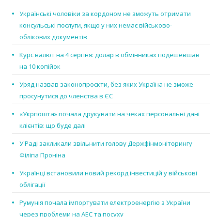
Українські чоловіки за кордоном не зможуть отримати
консульські послуги, якщо у них немає військово-
облікових документів
Курс валют на 4 серпня: долар в обмінниках подешевшав
на 10 копійок
Уряд назвав законопроєкти, без яких Україна не зможе
просунутися до членства в ЄС
«Укрпошта» почала друкувати на чеках персональні дані
клієнтів: що буде далі
У Раді закликали звільнити голову Держфінмоніторингу
Філіпа Проніна
Українці встановили новий рекорд інвестицій у військові
облігації
Румунія почала імпортувати електроенергію з України
через проблеми на АЕС та посуху