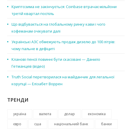
Криптозима не закінчується: Coinbase втрачає мільйони
третій квартал поспіль
Що відбувається на глобальному ринку кави і чого
кофеманам очікувати далі
Українські АЗС обмежують продаж дизелю до 100 літрів:
чому пальне в дефіциті
Кланові пенсії повинні бути скасовані — Данило
Гетманцев (відео)
Truth Social перетворилася на майданчик для легальної
корупції — Елізабет Воррен
ТРЕНДИ
україна
валюта
долар
економіка
євро
сша
національний банк
банки