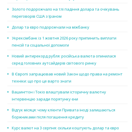
Золото подорожчало на тлі падіння долара та очікувань
переговорів США з Іраном
Долар та євро подорожчали на міжбанку
Укрексімбанк із 1 жовтня 2026 року припинить виплати
пенсій та соціальної допомоги
Новий антирекорд рубля: російська валюта опинилася
серед головних аутсайдерів світового ринку
В Європі запрацював новий Закон щодо права на ремонт
техніки: що про це варто знати
Вашингтон і Токіо влаштували історичну валютну
інтервенцію заради порятунку єни
Відгук місяця: чому клієнти Привата іноді залишаються
боржниками після погашення кредиту
Курс валют на 3 серпня: скільки коштують долар та євро