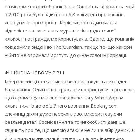
скомпрометованих бронювань. Однак платформа, на якій
з 2010 року було здійснено 6,8 мільярда бронювань,
явно уникає прозорості. Керівництво відмовилося
відповісти на запитання журналістів щодо точної
кількості постраждалих користувачів. Єдине, що компанія
повідомила виданню The Guardian, так це те, що хакери
нібито не отримали доступу до фінансової інформації.
ФІШИНГ НА НОВОМУ РІВНІ
Кіберзлочинці вже активно використовують викрадені
бази даних. Один із постраждалих користувачів розповів,
що отримав фішингове повідомлення у WhatsApp за
кілька тижнів до офіційного визнання Booking.com.
Злочинці діяли дуже переконливо, використовуючи
реальні деталі бронювання та точні особисті дані. Це
свідчить про те, що метою атаки є не лише збір даних, а
й їх швидка монетизація через соціальну інженерію,