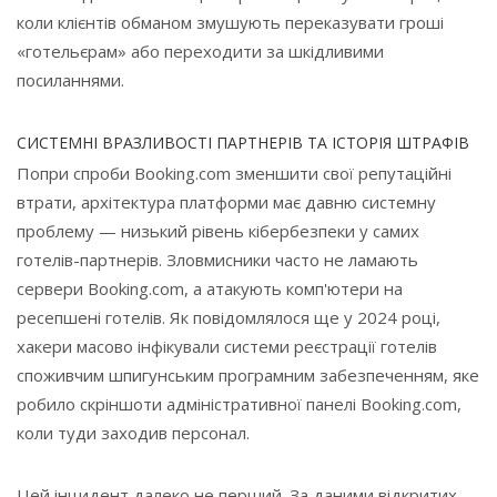
коли клієнтів обманом змушують переказувати гроші
«готельєрам» або переходити за шкідливими
посиланнями.
СИСТЕМНІ ВРАЗЛИВОСТІ ПАРТНЕРІВ ТА ІСТОРІЯ ШТРАФІВ
Попри спроби Booking.com зменшити свої репутаційні
втрати, архітектура платформи має давню системну
проблему — низький рівень кібербезпеки у самих
готелів-партнерів. Зловмисники часто не ламають
сервери Booking.com, а атакують комп'ютери на
ресепшені готелів. Як повідомлялося ще у 2024 році,
хакери масово інфікували системи реєстрації готелів
споживчим шпигунським програмним забезпеченням, яке
робило скріншоти адміністративної панелі Booking.com,
коли туди заходив персонал.
Цей інцидент далеко не перший. За даними відкритих