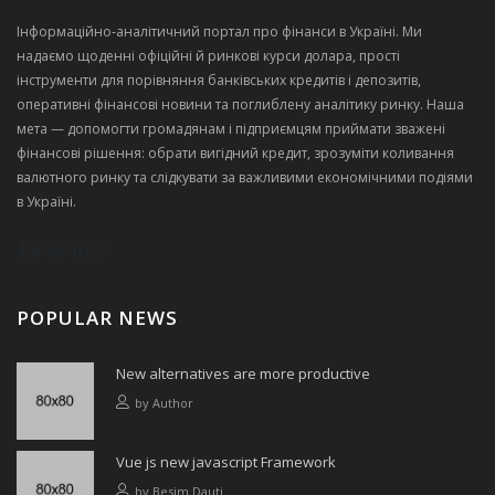
Інформаційно‑аналітичний портал про фінанси в Україні. Ми
надаємо щоденні офіційні й ринкові курси долара, прості
інструменти для порівняння банківських кредитів і депозитів,
оперативні фінансові новини та поглиблену аналітику ринку. Наша
мета — допомогти громадянам і підприємцям приймати зважені
фінансові рішення: обрати вигідний кредит, зрозуміти коливання
валютного ринку та слідкувати за важливими економічними подіями
в Україні.
POPULAR NEWS
New alternatives are more productive
by
Author
Vue js new javascript Framework
by
Besim Dauti