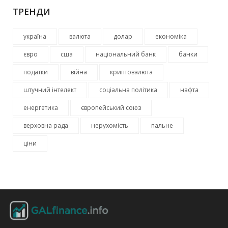
ТРЕНДИ
україна
валюта
долар
економіка
євро
сша
національний банк
банки
податки
війна
криптовалюта
штучний інтелект
соціальна політика
нафта
енергетика
європейський союз
верховна рада
нерухомість
пальне
ціни