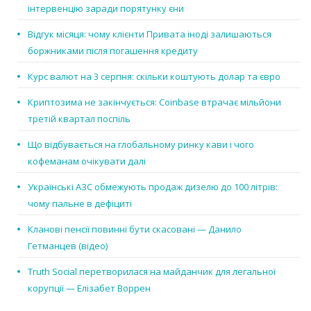
інтервенцію заради порятунку єни
Відгук місяця: чому клієнти Привата іноді залишаються
боржниками після погашення кредиту
Курс валют на 3 серпня: скільки коштують долар та євро
Криптозима не закінчується: Coinbase втрачає мільйони
третій квартал поспіль
Що відбувається на глобальному ринку кави і чого
кофеманам очікувати далі
Українські АЗС обмежують продаж дизелю до 100 літрів:
чому пальне в дефіциті
Кланові пенсії повинні бути скасовані — Данило
Гетманцев (відео)
Truth Social перетворилася на майданчик для легальної
корупції — Елізабет Воррен