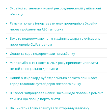
Українці встановили новий рекорд інвестицій у військові
облігації
Румунія почала імпортувати електроенергію з України
через проблеми на АЕС та посуху
Золото подорожчало на тлі падіння долара та очікувань
переговорів США з Іраном
Долар та євро подорожчали на міжбанку
Укрексімбанк із 1 жовтня 2026 року припинить виплати
пенсій та соціальної допомоги
Новий антирекорд рубля: російська валюта опинилася
серед головних аутсайдерів світового ринку
В Європі запрацював новий Закон щодо права на ремонт
техніки: що про це варто знати
Вашингтон і Токіо влаштували історичну валютну