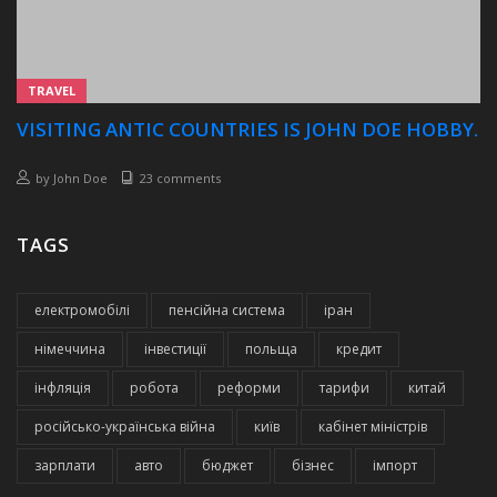
TRAVEL
VISITING ANTIC COUNTRIES IS JOHN DOE HOBBY.
by
John Doe
23 comments
TAGS
електромобілі
пенсійна система
іран
німеччина
інвестиції
польща
кредит
інфляція
робота
реформи
тарифи
китай
російсько-українська війна
київ
кабінет міністрів
зарплати
авто
бюджет
бізнес
імпорт