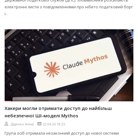
електронні листи з повідомленнями про нібито податковий борг
і..
Хакери могли отримати доступ до найбільш
небезпечної ШІ-моделі Mythos
Діденко Аліна
22.04.26 18:25
Група осіб отримала незаконний доступ до нової системи