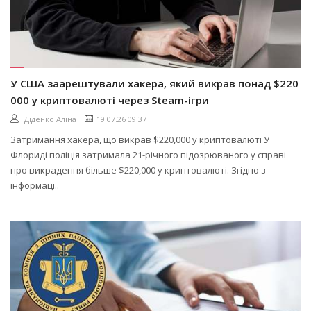
У США заарештували хакера, який викрав понад $220
000 у криптовалюті через Steam-ігри
Діденко Аліна
19.07.26 09:37
Затримання хакера, що викрав $220,000 у криптовалюті У
Флориді поліція затримала 21-річного підозрюваного у справі
про викрадення більше $220,000 у криптовалюті. Згідно з
інформаці..