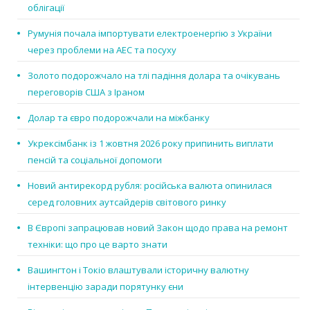
облігації
Румунія почала імпортувати електроенергію з України
через проблеми на АЕС та посуху
Золото подорожчало на тлі падіння долара та очікувань
переговорів США з Іраном
Долар та євро подорожчали на міжбанку
Укрексімбанк із 1 жовтня 2026 року припинить виплати
пенсій та соціальної допомоги
Новий антирекорд рубля: російська валюта опинилася
серед головних аутсайдерів світового ринку
В Європі запрацював новий Закон щодо права на ремонт
техніки: що про це варто знати
Вашингтон і Токіо влаштували історичну валютну
інтервенцію заради порятунку єни