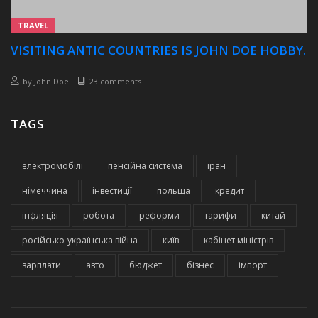
TRAVEL
VISITING ANTIC COUNTRIES IS JOHN DOE HOBBY.
by
John Doe
23 comments
TAGS
електромобілі
пенсійна система
іран
німеччина
інвестиції
польща
кредит
інфляція
робота
реформи
тарифи
китай
російсько-українська війна
київ
кабінет міністрів
зарплати
авто
бюджет
бізнес
імпорт