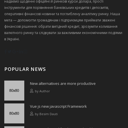
надаємо щоденні офіційні й ринкові курси долара, прості
інструменти для порівняння банківських кредитів і депозитів,
оперативні фінансові новини та поглиблену аналітику ринку. Наша
мета — допомогти громадянам і підприємцям приймати зважені
фінансові рішення: обрати вигідний кредит, зрозуміти коливання
валютного ринку та слідкувати за важливими економічними подіями
в Україні.
POPULAR NEWS
New alternatives are more productive
by
Author
Vue js new javascript Framework
by
Besim Dauti