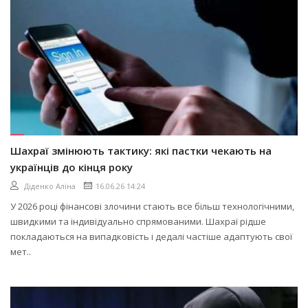
Шахраї змінюють тактику: які пастки чекають на
українців до кінця року
Діденко Аліна
16.06.26 14:24
У 2026 році фінансові злочини стають все більш технологічними,
швидкими та індивідуально спрямованими. Шахраї рідше
покладаються на випадковість і дедалі частіше адаптують свої
мет..