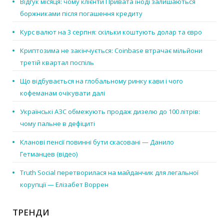
Відгук місяця: чому клієнти Привата іноді залишаються
боржниками після погашення кредиту
Курс валют на 3 серпня: скільки коштують долар та євро
Криптозима не закінчується: Coinbase втрачає мільйони
третій квартал поспіль
Що відбувається на глобальному ринку кави і чого
кофеманам очікувати далі
Українські АЗС обмежують продаж дизелю до 100 літрів:
чому пальне в дефіциті
Кланові пенсії повинні бути скасовані — Данило
Гетманцев (відео)
Truth Social перетворилася на майданчик для легальної
корупції — Елізабет Воррен
ТРЕНДИ