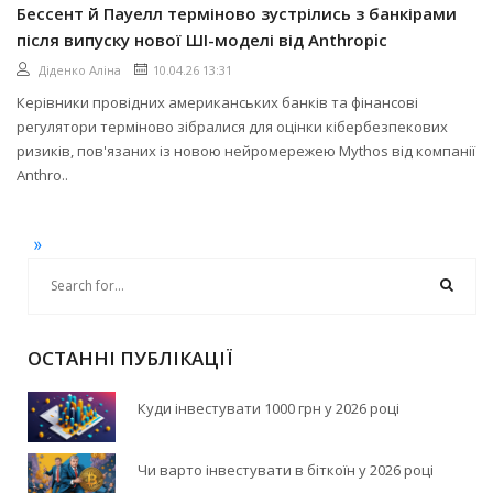
Бессент й Пауелл терміново зустрілись з банкірами
після випуску нової ШІ-моделі від Anthropic
Діденко Аліна
10.04.26 13:31
Керівники провідних американських банків та фінансові
регулятори терміново зібралися для оцінки кібербезпекових
ризиків, пов'язаних із новою нейромережею Mythos від компанії
Anthro..
»
ОСТАННІ ПУБЛІКАЦІЇ
Куди інвестувати 1000 грн у 2026 році
Чи варто інвестувати в біткоїн у 2026 році