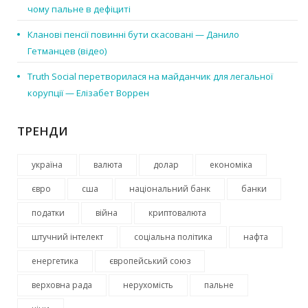
чому пальне в дефіциті
Кланові пенсії повинні бути скасовані — Данило
Гетманцев (відео)
Truth Social перетворилася на майданчик для легальної
корупції — Елізабет Воррен
ТРЕНДИ
україна
валюта
долар
економіка
євро
сша
національний банк
банки
податки
війна
криптовалюта
штучний інтелект
соціальна політика
нафта
енергетика
європейський союз
верховна рада
нерухомість
пальне