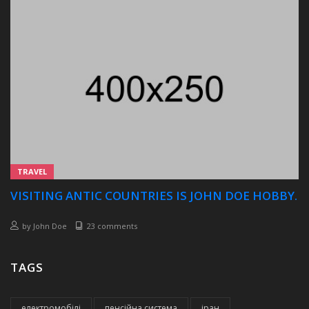
TRAVEL
VISITING ANTIC COUNTRIES IS JOHN DOE HOBBY.
by
John Doe
23 comments
TAGS
електромобілі
пенсійна система
іран