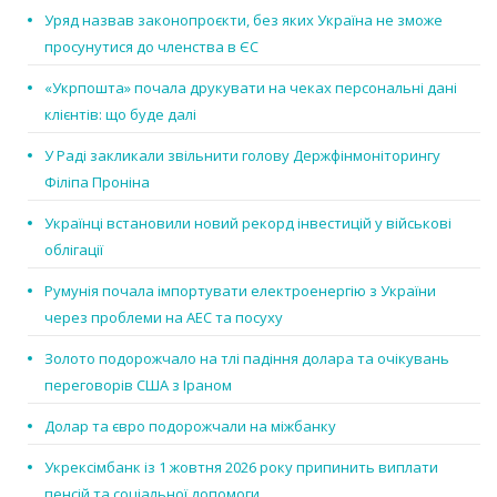
Уряд назвав законопроєкти, без яких Україна не зможе
просунутися до членства в ЄС
«Укрпошта» почала друкувати на чеках персональні дані
клієнтів: що буде далі
У Раді закликали звільнити голову Держфінмоніторингу
Філіпа Проніна
Українці встановили новий рекорд інвестицій у військові
облігації
Румунія почала імпортувати електроенергію з України
через проблеми на АЕС та посуху
Золото подорожчало на тлі падіння долара та очікувань
переговорів США з Іраном
Долар та євро подорожчали на міжбанку
Укрексімбанк із 1 жовтня 2026 року припинить виплати
пенсій та соціальної допомоги