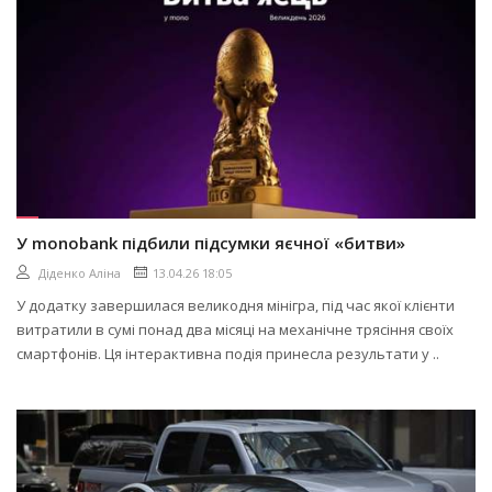
У monobank підбили підсумки яєчної «битви»
Діденко Аліна
13.04.26 18:05
У додатку завершилася великодня мінігра, під час якої клієнти
витратили в сумі понад два місяці на механічне трясіння своїх
смартфонів. Ця інтерактивна подія принесла результати у ..