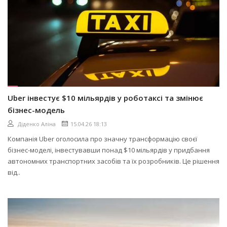
Uber інвестує $10 мільярдів у роботаксі та змінює
бізнес-модель
Діденко Аліна
15.04.26 18:13
Компанія Uber оголосила про значну трансформацію своєї
бізнес-моделі, інвестувавши понад $10 мільярдів у придбання
автономних транспортних засобів та їх розробників. Це рішення
від..