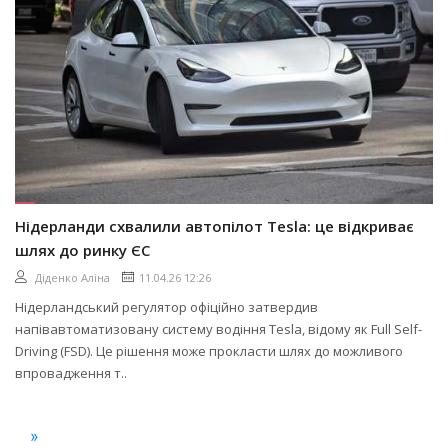
Нідерланди схвалили автопілот Tesla: це відкриває
шлях до ринку ЄС
Діденко Аліна
11.04.26 12:26
Нідерландський регулятор офіційно затвердив
напівавтоматизовану систему водіння Tesla, відому як Full Self-
Driving (FSD). Це рішення може прокласти шлях до можливого
впровадження т..
»