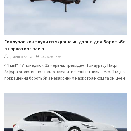
Гондурас хоче купити українські дрони для боротьби
з наркоторгівлею
Діденко Аліна
23.06.26 15:53
{ "html": "У понеділок, 22 червня, президент Гондурасу Насрі
Асфура оголосив про намір закупити безпілотники з України для
покращення боротьби з незаконним наркотрафіком та зміцнен..