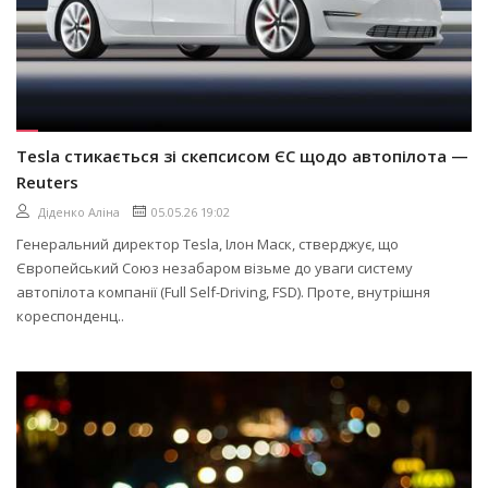
Tesla стикається зі скепсисом ЄС щодо автопілота —
Reuters
Діденко Аліна
05.05.26 19:02
Генеральний директор Tesla, Ілон Маск, стверджує, що
Європейський Союз незабаром візьме до уваги систему
автопілота компанії (Full Self-Driving, FSD). Проте, внутрішня
кореспонденц..