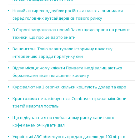
Новий антирекорд рубля: російська валюта опинилася
серед головних аутсайдерів світового ринку
В Європі запрацював новий Закон щодо права на ремонт
техніки: що про це варто знати
Вашингтон і Токіо влаштували історичну валютну
інтервенцію заради порятунку єни
Відгук місяця: чому клієнти Привата іноді залишаються
боржниками після погашення кредиту
Курс валют на 3 серпня: скільки коштують долар та євро
Криптозима не закінчується: Coinbase втрачає мільйони
третій квартал поспіль
Що відбувається на глобальному ринку кави і чого
кофеманам очікувати далі
Українські АЗС обмежують продаж дизелю до 100 літрів: