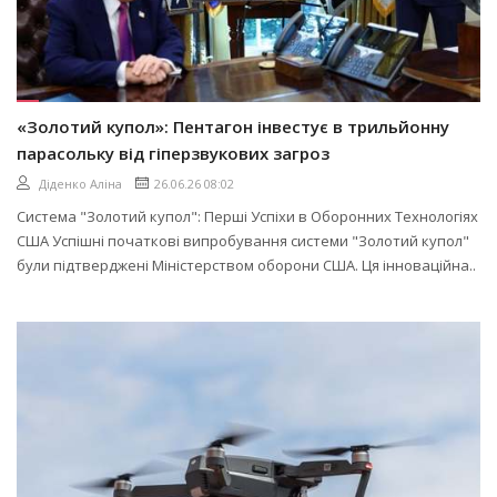
«Золотий купол»: Пентагон інвестує в трильйонну
парасольку від гіперзвукових загроз
Діденко Аліна
26.06.26 08:02
Система "Золотий купол": Перші Успіхи в Оборонних Технологіях
США Успішні початкові випробування системи "Золотий купол"
були підтверджені Міністерством оборони США. Ця інноваційна..