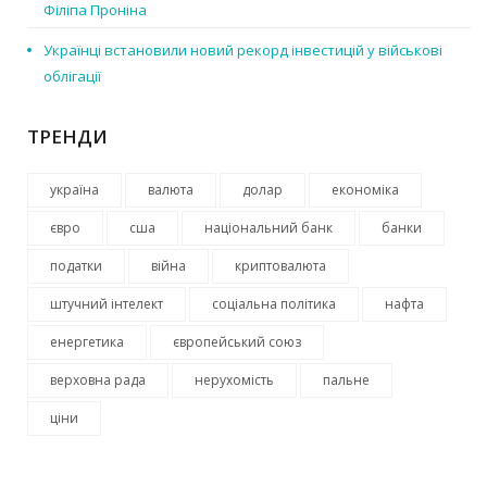
Філіпа Проніна
Українці встановили новий рекорд інвестицій у військові
облігації
ТРЕНДИ
україна
валюта
долар
економіка
євро
сша
національний банк
банки
податки
війна
криптовалюта
штучний інтелект
соціальна політика
нафта
енергетика
європейський союз
верховна рада
нерухомість
пальне
ціни