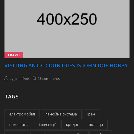
TRAVEL
VISITING ANTIC COUNTRIES IS JOHN DOE HOBBY.
by
John Doe
23 comments
TAGS
електромобілі
пенсійна система
іран
німеччина
інвестиції
кредит
польща