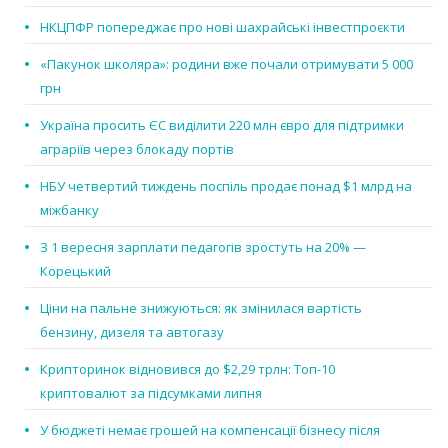
НКЦПФР попереджає про нові шахрайські інвестпроєкти
«Пакунок школяра»: родини вже почали отримувати 5 000
грн
Україна просить ЄС виділити 220 млн євро для підтримки
аграріїв через блокаду портів
НБУ четвертий тиждень поспіль продає понад $1 млрд на
міжбанку
З 1 вересня зарплати педагогів зростуть на 20% —
Корецький
Ціни на пальне знижуються: як змінилася вартість
бензину, дизеля та автогазу
Крипторинок відновився до $2,29 трлн: Топ-10
криптовалют за підсумками липня
У бюджеті немає грошей на компенсації бізнесу після