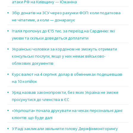
атаки РФ на Київщину — Южаніна
Збір донатів на ЗСУ через рахунки ФОП: коли податкова
не чіпатиме, а коли — донарахує
Італія пропонує до €15 тис. за переїзд на Сардинію: які
умови та скільки доведеться доплатити
Українські чоловіки за кордоном не зможуть отримати
консульські послуги, якщо у них немає військово-
облікових документів
Курс валют на 4 серпня: долар в обмінниках подешевшав
на 10 копійок
Уряд назвав законопроєкти, без яких Україна не зможе
просунутися до членства в ЄС
«Укрпошта» почала друкувати на чеках персональні дані
клієнтів: що буде далі
У Раді закликали звільнити голову Держфінмоніторингу