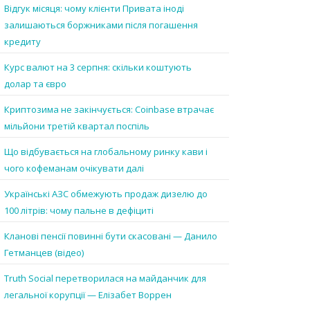
Відгук місяця: чому клієнти Привата іноді
залишаються боржниками після погашення
кредиту
Курс валют на 3 серпня: скільки коштують
долар та євро
Криптозима не закінчується: Coinbase втрачає
мільйони третій квартал поспіль
Що відбувається на глобальному ринку кави і
чого кофеманам очікувати далі
Українські АЗС обмежують продаж дизелю до
100 літрів: чому пальне в дефіциті
Кланові пенсії повинні бути скасовані — Данило
Гетманцев (відео)
Truth Social перетворилася на майданчик для
легальної корупції — Елізабет Воррен