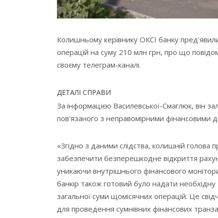
Колишньому керівнику ОКСІ банку пред'явил
операцій на суму 210 млн грн, про що повід
своєму телеграм-каналі.
ДЕТАЛІ СПРАВИ
За інформацією Василевської-Смаглюк, він за
пов'язаного з неправомірними фінансовими д
«Згідно з даними слідства, колишній голова 
забезпечити безперешкодне відкриття рахун
уникаючи внутрішнього фінансового монітори
банкір також готовий було надати необхідну '
загальної суми щомісячних операцій. Це свід
для проведення сумнівних фінансових транзак