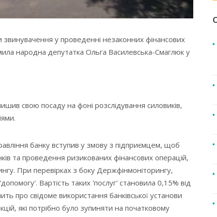
и звинувачення у проведенні незаконних фінансових
омила народна депутатка Ольга Василевська-Смаглюк у
лишив свою посаду на фоні розслідування силовиків,
іями.
правління банку вступив у змову з підприємцем, щоб
ків та проведення ризикованих фінансових операцій,
нгу. При перевірках з боку Держфінмоніторингу,
допомогу'. Вартість таких 'послуг' становила 0,15% від
чить про свідоме використання банківської установи
цій, які потрібно було зупиняти на початковому