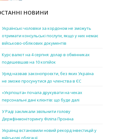
ОСТАННІ НОВИНИ
Українські чоловіки за кордоном не зможуть
отримати консульські послуги, якщо у них немає
військово-облікових документів
Курс валют на 4 серпня: долар в обмінниках
подешевшав на 10 копійок
Уряд назвав законопроєкти, без яких Україна
не зможе просунутися до членства в ЄС
«Укрпошта» почала друкувати на чеках
персональні дані клієнтів: що буде далі
У Раді закликали звільнити голову
Держфінмоніторингу Філіпа Проніна
Українці встановили новий рекорд інвестицій у
військові облігації