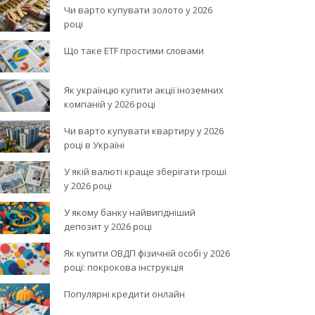
Чи варто купувати золото у 2026
році
Що таке ETF простими словами
Як українцю купити акції іноземних
компаній у 2026 році
Чи варто купувати квартиру у 2026
році в Україні
У якій валюті краще зберігати гроші
у 2026 році
У якому банку найвигідніший
депозит у 2026 році
Як купити ОВДП фізичній особі у 2026
році: покрокова інструкція
Популярні кредити онлайн