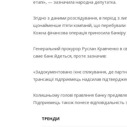
етапі», — зазначила народна депутатка.
Згідно з даними розслідування, в період з л
щонайменше п’яти компаній, що перебували п
Кожна фінансова операція приносила банкіру 
Генеральний прокурор Руслан Кравченко в сво
саме банк йдеться, проте зазначив:
«Задокументовано їхнє спілкування, де партн
трансакції підприємець надсилав підтвердже
Колишньому голові правління банку предявле
Підприємець також понесе відповідальність з
ТРЕНДИ