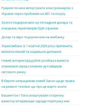
Румунія почала імпортувати електроенергію з
України через проблеми на АЕС та посуху
Золото подорожчало на тлі падіння долара та
очікувань переговорів США з Іраном
Долар та євро подорожчали на міжбанку
Укрексімбанк із 1 жовтня 2026 року припинить
виплати пенсій та соціальної допомоги
Новий антирекорд рубля: російська валюта
опинилася серед головних аутсайдерів
світового ринку
В Європі запрацював новий Закон щодо права
на ремонт техніки: що про це варто знати
Вашингтон і Токіо влаштували історичну
валютну інтервенцію заради порятунку єни