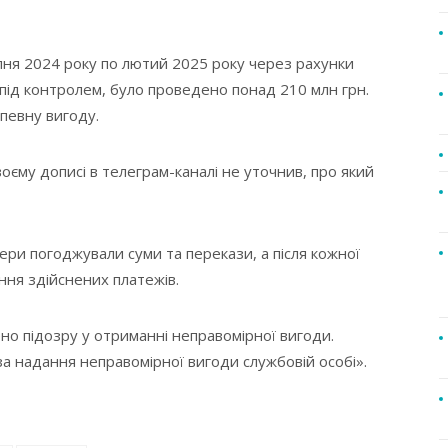
ипня 2024 року по лютий 2025 року через рахунки
ід контролем, було проведено понад 210 млн грн.
певну вигоду.
єму дописі в телеграм-каналі не уточнив, про який
ери погоджували суми та перекази, а після кожної
ння здійснених платежів.
но підозру у отриманні неправомірної вигоди.
а надання неправомірної вигоди службовій особі».