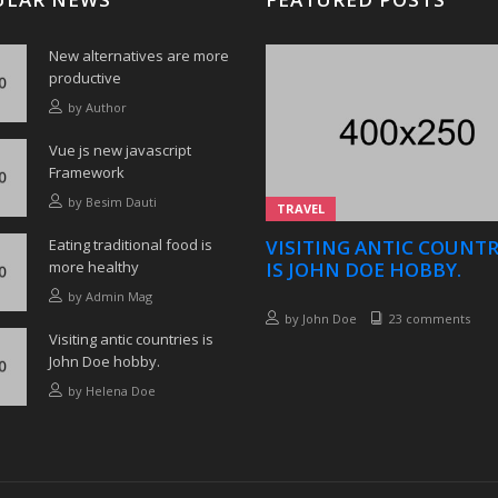
New alternatives are more
productive
by
Author
Vue js new javascript
Framework
by
Besim Dauti
TRAVEL
Eating traditional food is
VISITING ANTIC COUNTR
more healthy
IS JOHN DOE HOBBY.
by
Admin Mag
by
John Doe
23 comments
Visiting antic countries is
John Doe hobby.
by
Helena Doe