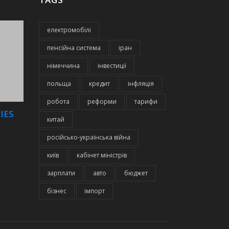
електромобілі
пенсійна система
іран
німеччина
інвестиції
польща
кредит
інфляція
робота
реформи
тарифи
IES
китай
російсько-українська війна
київ
кабінет міністрів
зарплати
авто
бюджет
бізнес
імпорт