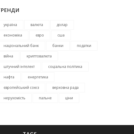
ТРЕНДИ
україна
валюта
долар
економіка
євро
сша
національний банк
банки
податки
війна
криптовалюта
штучний інтелект
соціальна політика
нафта
енергетика
європейський союз
верховна рада
нерухомість
пальне
ціни
TAGS