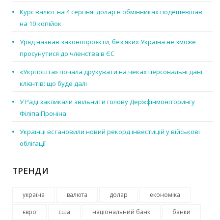
Курс валют на 4 серпня: долар в обмінниках подешевшав
на 10 копійок
Уряд назвав законопроєкти, без яких Україна не зможе
просунутися до членства в ЄС
«Укрпошта» почала друкувати на чеках персональні дані
клієнтів: що буде далі
У Раді закликали звільнити голову Держфінмоніторингу
Філіпа Проніна
Українці встановили новий рекорд інвестицій у військові
облігації
ТРЕНДИ
україна
валюта
долар
економіка
євро
сша
національний банк
банки