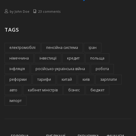
by
John Doe
23 comments
TAGS
електромобілі
пенсійна система
іран
німеччина
інвестиції
кредит
польща
інфляція
російсько-українська війна
робота
реформи
тарифи
китай
київ
зарплати
авто
кабінет міністрів
бізнес
бюджет
імпорт