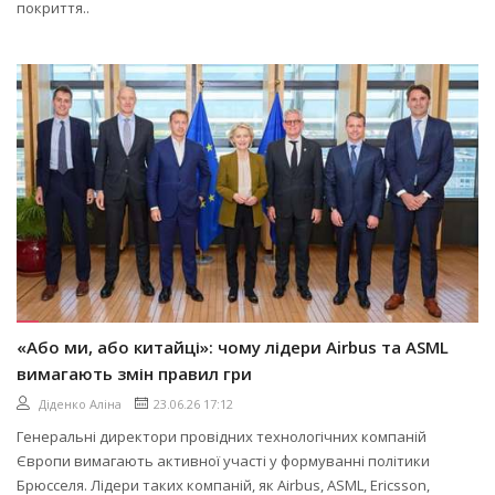
покриття..
«Або ми, або китайці»: чому лідери Airbus та ASML
вимагають змін правил гри
Діденко Аліна
23.06.26 17:12
Генеральні директори провідних технологічних компаній
Європи вимагають активної участі у формуванні політики
Брюсселя. Лідери таких компаній, як Airbus, ASML, Ericsson,