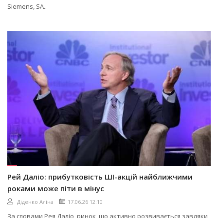
Siemens, SA..
Рей Даліо: прибутковість ШІ-акцій найближчими
роками може піти в мінус
Діденко Аліна
17.06.26 12:10
За словами Рея Даліо, ринок, що активно розвивається завдяки