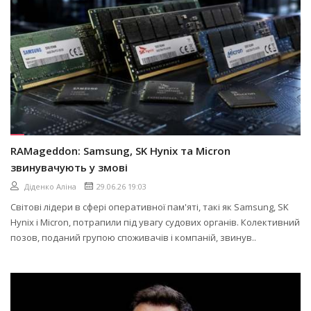
RAMageddon: Samsung, SK Hynix та Micron
звинувачують у змові
Діденко Аліна
29.06.26 19:03
Світові лідери в сфері оперативної пам'яті, такі як Samsung, SK
Hynix і Micron, потрапили під увагу судових органів. Колективний
позов, поданий групою споживачів і компаній, звинув..