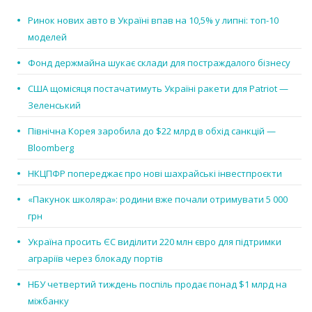
Ринок нових авто в Україні впав на 10,5% у липні: топ-10
моделей
Фонд держмайна шукає склади для постраждалого бізнесу
США щомісяця постачатимуть Україні ракети для Patriot —
Зеленський
Північна Корея заробила до $22 млрд в обхід санкцій —
Bloomberg
НКЦПФР попереджає про нові шахрайські інвестпроєкти
«Пакунок школяра»: родини вже почали отримувати 5 000
грн
Україна просить ЄС виділити 220 млн євро для підтримки
аграріїв через блокаду портів
НБУ четвертий тиждень поспіль продає понад $1 млрд на
міжбанку