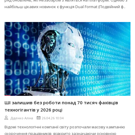
ряд оновлень, які незабаром з'являться на платформі. Однією з
найбільш цікавих новинок є функція Dual Format (Подвійний ф..
ШІ залишив без роботи понад 70 тисяч фахівців
техногігантів у 2026 році
Діденко Аліна
26.04.26 10:04
Відомі технологічні компанії світу розпочали масову кампанію
скорочення працівників, відкрито зазначаючи основною