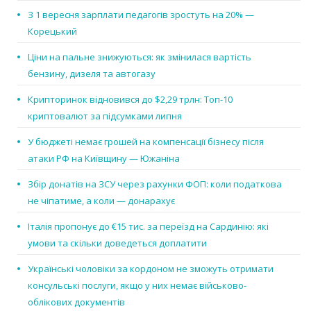
З 1 вересня зарплати педагогів зростуть на 20% —
Корецький
Ціни на пальне знижуються: як змінилася вартість
бензину, дизеля та автогазу
Крипторинок відновився до $2,29 трлн: Топ-10
криптовалют за підсумками липня
У бюджеті немає грошей на компенсації бізнесу після
атаки РФ на Київщину — Южаніна
Збір донатів на ЗСУ через рахунки ФОП: коли податкова
не чіпатиме, а коли — донарахує
Італія пропонує до €15 тис. за переїзд на Сардинію: які
умови та скільки доведеться доплатити
Українські чоловіки за кордоном не зможуть отримати
консульські послуги, якщо у них немає військово-
облікових документів