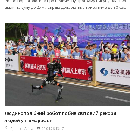
Photoshop, оголосила про величезну програму викупу власних
акцій на суму до 25 мільярдів доларів, яка триватиме до 30 кві..
Людиноподібний робот побив світовий рекорд
людей у півмарафоні
Діденко Аліна
20.04.26 13:17