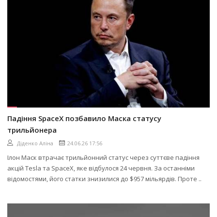
Падіння SpaceX позбавило Маска статусу
трильйонера
Діденко Аліна
24.06.26 17:56
Ілон Маск втрачає трильйонний статус через суттєве падіння
акцій Tesla та SpaceX, яке відбулося 24 червня. За останніми
відомостями, його статки знизилися до $957 мільярдів. Проте ..