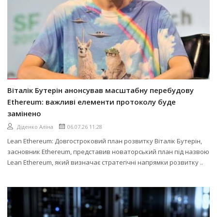
Віталік Бутерін анонсував масштабну перебудову
Ethereum: важливі елементи протоколу буде
замінено
Діденко Аліна
06.07.26 11:28
Lean Ethereum: Довгостроковий план розвитку Віталік Бутерін,
засновник Ethereum, представив новаторський план під назвою
Lean Ethereum, який визначає стратегічні напрямки розвитку ..