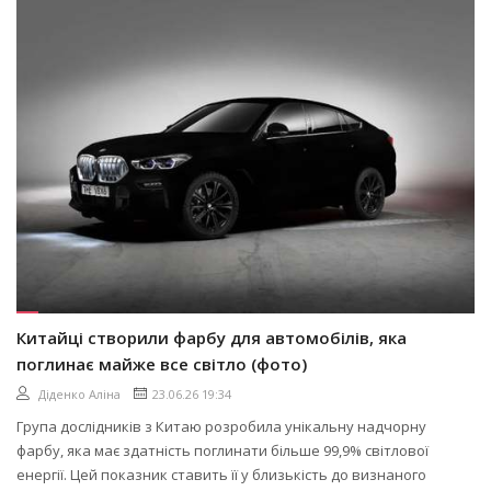
Китайці створили фарбу для автомобілів, яка
поглинає майже все світло (фото)
Діденко Аліна
23.06.26 19:34
Група дослідників з Китаю розробила унікальну надчорну
фарбу, яка має здатність поглинати більше 99,9% світлової
енергії. Цей показник ставить її у близькість до визнаного