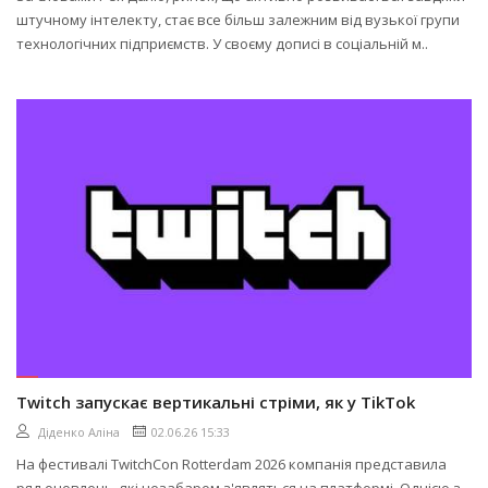
штучному інтелекту, стає все більш залежним від вузької групи
технологічних підприємств. У своєму дописі в соціальній м..
Twitch запускає вертикальні стріми, як у TikTok
Діденко Аліна
02.06.26 15:33
На фестивалі TwitchCon Rotterdam 2026 компанія представила