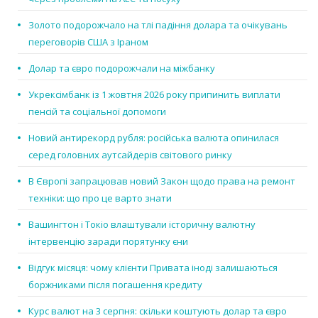
Золото подорожчало на тлі падіння долара та очікувань
переговорів США з Іраном
Долар та євро подорожчали на міжбанку
Укрексімбанк із 1 жовтня 2026 року припинить виплати
пенсій та соціальної допомоги
Новий антирекорд рубля: російська валюта опинилася
серед головних аутсайдерів світового ринку
В Європі запрацював новий Закон щодо права на ремонт
техніки: що про це варто знати
Вашингтон і Токіо влаштували історичну валютну
інтервенцію заради порятунку єни
Відгук місяця: чому клієнти Привата іноді залишаються
боржниками після погашення кредиту
Курс валют на 3 серпня: скільки коштують долар та євро