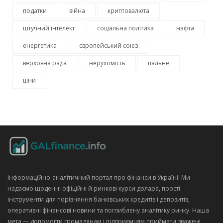
податки
війна
криптовалюта
штучний інтелект
соціальна політика
нафта
енергетика
європейський союз
верховна рада
нерухомість
пальне
ціни
Інформаційно‑аналітичний портал про фінанси в Україні. Ми
надаємо щоденні офіційні й ринкові курси долара, прості
інструменти для порівняння банківських кредитів і депозитів,
оперативні фінансові новини та поглиблену аналітику ринку. Наша
мета — допомогти громадянам і підприємцям приймати зважені