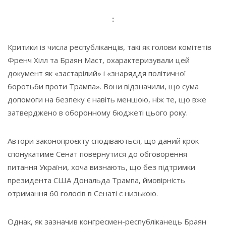
:
Критики із числа республіканців, такі як голови комітетів
Френч Хілл та Браян Маст, охарактеризували цей
документ як «застарілий» і «знаряддя політичної
боротьби проти Трампа». Вони відзначили, що сума
допомоги на безпеку є навіть меншою, ніж те, що вже
затверджено в оборонному бюджеті цього року.
Автори законопроєкту сподіваються, що даний крок
спонукатиме Сенат повернутися до обговорення
питання України, хоча визнають, що без підтримки
президента США Дональда Трампа, ймовірність
отримання 60 голосів в Сенаті є низькою.
Однак, як зазначив конгресмен-республіканець Браян