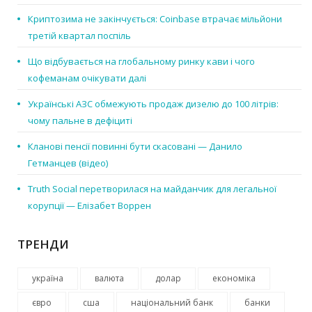
Криптозима не закінчується: Coinbase втрачає мільйони
третій квартал поспіль
Що відбувається на глобальному ринку кави і чого
кофеманам очікувати далі
Українські АЗС обмежують продаж дизелю до 100 літрів:
чому пальне в дефіциті
Кланові пенсії повинні бути скасовані — Данило
Гетманцев (відео)
Truth Social перетворилася на майданчик для легальної
корупції — Елізабет Воррен
ТРЕНДИ
україна
валюта
долар
економіка
євро
сша
національний банк
банки