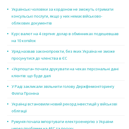
Українські чоловіки за кордоном не зможуть отримати
консульські послуги, якщо у них немає військово-
облікових документів
Курс валют на 4 серпня: долар в обмінниках подешевшав
на 10 копійок
Уряд назвав законопроєкти, без яких Україна не зможе
просунутися до членства в ЄС
«Укрпошта» почала друкувати на чеках персональні дані
клієнтів: що буде далі
У Раді закликали звільнити голову Держфінмоніторингу
Філіпа Проніна
Українці встановили новий рекорд інвестицій у військові
облігації
Румунія почала імпортувати електроенергію з України
через проблеми на АЕС та посуху