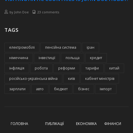
by
John Doe
23 comments
TAGS
електромобілі
пенсійна система
іран
німеччина
інвестиції
польща
кредит
інфляція
робота
реформи
тарифи
китай
російсько-українська війна
київ
кабінет міністрів
зарплати
авто
бюджет
бізнес
імпорт
ГОЛОВНА
ПУБЛІКАЦІЇ
ЕКОНОМІКА
ФІНАНСИ