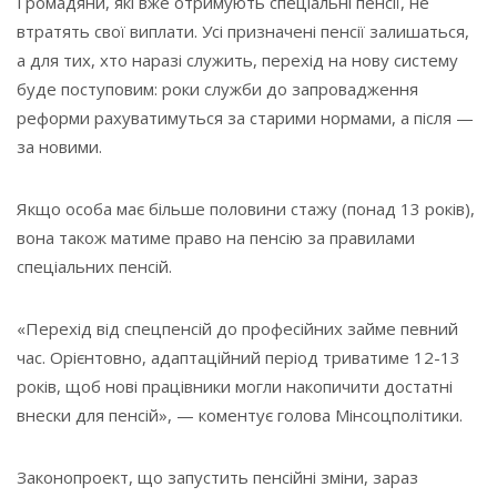
Громадяни, які вже отримують спеціальні пенсії, не
втратять свої виплати. Усі призначені пенсії залишаться,
а для тих, хто наразі служить, перехід на нову систему
буде поступовим: роки служби до запровадження
реформи рахуватимуться за старими нормами, а після —
за новими.
Якщо особа має більше половини стажу (понад 13 років),
вона також матиме право на пенсію за правилами
спеціальних пенсій.
«Перехід від спецпенсій до професійних займе певний
час. Орієнтовно, адаптаційний період триватиме 12-13
років, щоб нові працівники могли накопичити достатні
внески для пенсій», — коментує голова Мінсоцполітики.
Законопроект, що запустить пенсійні зміни, зараз