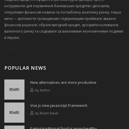
інструменти для порівняння банківських кредитів і депозитів,
оперативні фінансові новини та поглиблену аналітику ринку. Наша
мета — допомогти громадянам і підприємцям приймати зважені
фінансові рішення: обрати вигідний кредит, зрозуміти коливання
валютного ринку та слідкувати за важливими економічними подіями
в Україні.
POPULAR NEWS
New alternatives are more productive
by
Author
Vue js new javascript Framework
by
Besim Dauti
Eating traditional food is more healthy