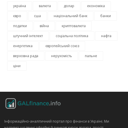
україна
валюта
долар
економіка
євро
сша
національний банк
банки
податки
війна
криптовалюта
штучний інтелект
соціальна політика
нафта
енергетика
європейський союз
верховна рада
нерухомість
пальне
ціни
Інформаційно‑аналітичний портал про фінанси в Україні. Ми
надаємо щоденні офіційні й ринкові курси долара, прості