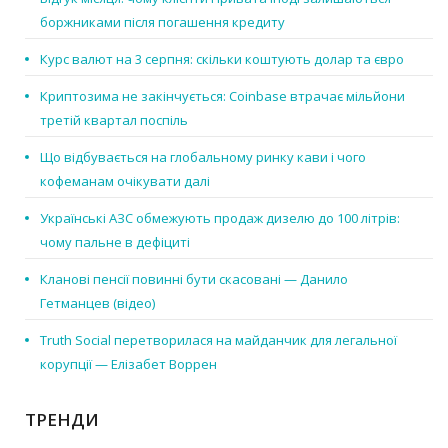
боржниками після погашення кредиту
Курс валют на 3 серпня: скільки коштують долар та євро
Криптозима не закінчується: Coinbase втрачає мільйони
третій квартал поспіль
Що відбувається на глобальному ринку кави і чого
кофеманам очікувати далі
Українські АЗС обмежують продаж дизелю до 100 літрів:
чому пальне в дефіциті
Кланові пенсії повинні бути скасовані — Данило
Гетманцев (відео)
Truth Social перетворилася на майданчик для легальної
корупції — Елізабет Воррен
ТРЕНДИ