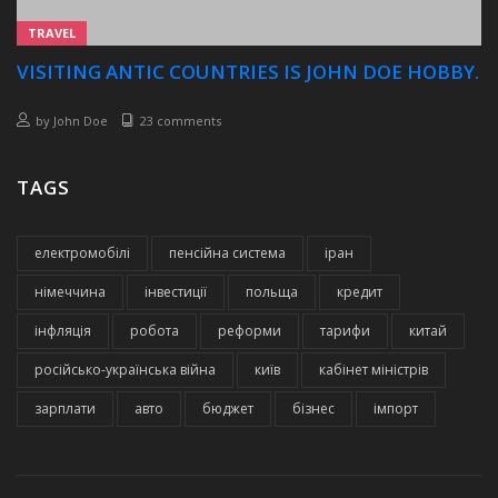
TRAVEL
VISITING ANTIC COUNTRIES IS JOHN DOE HOBBY.
by
John Doe
23 comments
TAGS
електромобілі
пенсійна система
іран
німеччина
інвестиції
польща
кредит
інфляція
робота
реформи
тарифи
китай
російсько-українська війна
київ
кабінет міністрів
зарплати
авто
бюджет
бізнес
імпорт