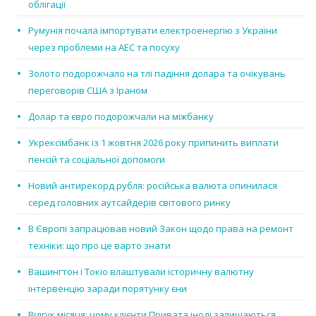
облігації
Румунія почала імпортувати електроенергію з України
через проблеми на АЕС та посуху
Золото подорожчало на тлі падіння долара та очікувань
переговорів США з Іраном
Долар та євро подорожчали на міжбанку
Укрексімбанк із 1 жовтня 2026 року припинить виплати
пенсій та соціальної допомоги
Новий антирекорд рубля: російська валюта опинилася
серед головних аутсайдерів світового ринку
В Європі запрацював новий Закон щодо права на ремонт
техніки: що про це варто знати
Вашингтон і Токіо влаштували історичну валютну
інтервенцію заради порятунку єни
Відгук місяця: чому клієнти Привата іноді залишаються