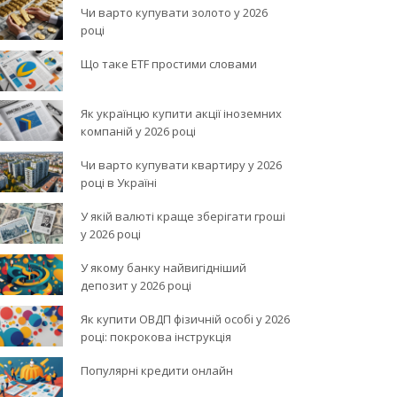
Чи варто купувати золото у 2026
році
Що таке ETF простими словами
Як українцю купити акції іноземних
компаній у 2026 році
Чи варто купувати квартиру у 2026
році в Україні
У якій валюті краще зберігати гроші
у 2026 році
У якому банку найвигідніший
депозит у 2026 році
Як купити ОВДП фізичній особі у 2026
році: покрокова інструкція
Популярні кредити онлайн