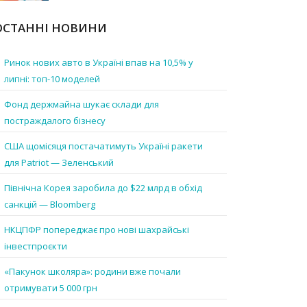
ОСТАННІ НОВИНИ
Ринок нових авто в Україні впав на 10,5% у
липні: топ-10 моделей
Фонд держмайна шукає склади для
постраждалого бізнесу
США щомісяця постачатимуть Україні ракети
для Patriot — Зеленський
Північна Корея заробила до $22 млрд в обхід
санкцій — Bloomberg
НКЦПФР попереджає про нові шахрайські
інвестпроєкти
«Пакунок школяра»: родини вже почали
отримувати 5 000 грн