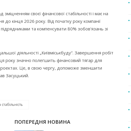
 зміцненням своєї фінансової стабільності і має на
ня до кінця 2026 року. Від початку року компанії
 підрядниками та компенсувати 80% зобов'язань зі
льшої діяльності „Київміськбуду“. Завершення робіт
інця року значно полегшить фінансовий тягар для
 проектах. Це, в свою чергу, допоможе зменшити
ав Засуцький.
 стабільність
ПОПЕРЕДНЯ НОВИНА