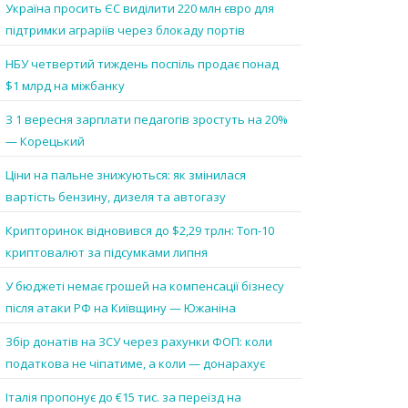
Україна просить ЄС виділити 220 млн євро для
підтримки аграріїв через блокаду портів
НБУ четвертий тиждень поспіль продає понад
$1 млрд на міжбанку
З 1 вересня зарплати педагогів зростуть на 20%
— Корецький
Ціни на пальне знижуються: як змінилася
вартість бензину, дизеля та автогазу
Крипторинок відновився до $2,29 трлн: Топ-10
криптовалют за підсумками липня
У бюджеті немає грошей на компенсації бізнесу
після атаки РФ на Київщину — Южаніна
Збір донатів на ЗСУ через рахунки ФОП: коли
податкова не чіпатиме, а коли — донарахує
Італія пропонує до €15 тис. за переїзд на