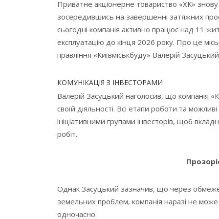
Приватне акціонерне товариство «ХК» знову п
зосередившись на завершенні затяжних проек
сьогодні компанія активно працює над 11 жит
експлуатацію до кінця 2026 року. Про це міс
правління «Київміськбуду» Валерій Засуцький
КОМУНІКАЦІЯ З ІНВЕСТОРАМИ
Валерій Засуцький наголосив, що компанія «К
своїй діяльності. Всі етапи роботи та можлив
ініціативними групами інвесторів, щоб вкладн
робіт.
Прозоріс
Однак Засуцький зазначив, що через обмежені
земельних проблем, компанія наразі не може 
одночасно.