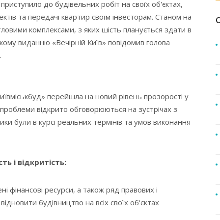
риступило до будівельних робіт на своїх об'єктах,
тів та передачі квартир своїм інвесторам. Станом на
ловими комплексами, з яких шість планується здати в
ькому виданню «Вечірній Київ» повідомив голова
.
иївміськбуд» перейшла на новий рівень прозорості у
і проблеми відкрито обговорюються на зустрічах з
ики були в курсі реальних термінів та умов виконання
ть і відкритість:
 фінансові ресурси, а також ряд правових і
відновити будівництво на всіх своїх об'єктах