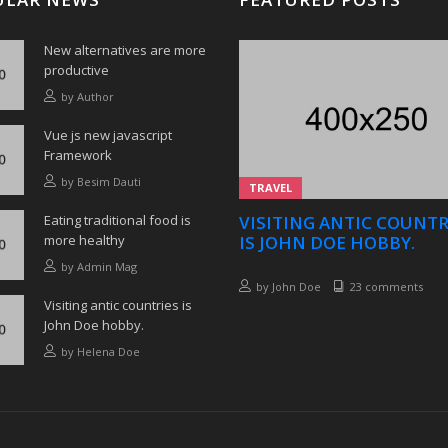
New alternatives are more
productive
by
Author
Vue js new javascript
Framework
by
Besim Dauti
TRAVEL
Eating traditional food is
VISITING ANTIC COUNTR
more healthy
IS JOHN DOE HOBBY.
by
Admin Mag
by
John Doe
23 comments
Visiting antic countries is
John Doe hobby.
by
Helena Doe