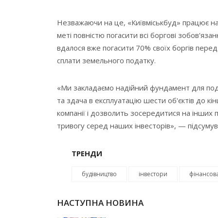
Незважаючи на це, «Київміськбуд» працює над
меті повністю погасити всі боргові зобов'язан
вдалося вже погасити 70% своїх боргів перед
сплати земельного податку.
«Ми закладаємо надійний фундамент для пода
та здача в експлуатацію шести об'єктів до к
компанії і дозволить зосередитися на інших
тривогу серед наших інвесторів», — підсумув
ТРЕНДИ
будівництво
інвестори
фінансова
НАСТУПНА НОВИНА