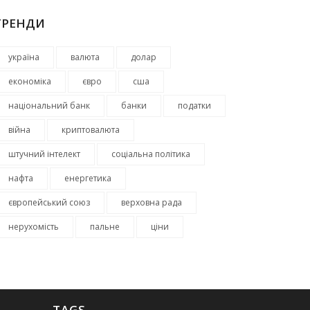
ТРЕНДИ
україна
валюта
долар
економіка
євро
сша
національний банк
банки
податки
війна
криптовалюта
штучний інтелект
соціальна політика
нафта
енергетика
європейський союз
верховна рада
нерухомість
пальне
ціни
TAGS