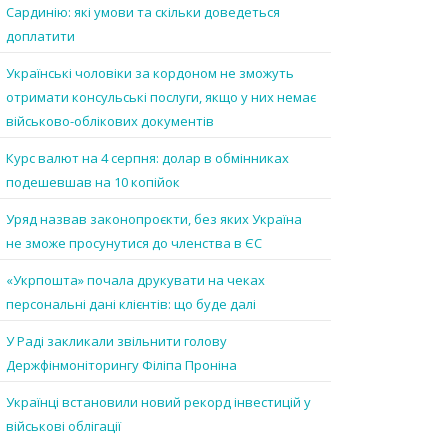
Сардинію: які умови та скільки доведеться
доплатити
Українські чоловіки за кордоном не зможуть
отримати консульські послуги, якщо у них немає
військово-облікових документів
Курс валют на 4 серпня: долар в обмінниках
подешевшав на 10 копійок
Уряд назвав законопроєкти, без яких Україна
не зможе просунутися до членства в ЄС
«Укрпошта» почала друкувати на чеках
персональні дані клієнтів: що буде далі
У Раді закликали звільнити голову
Держфінмоніторингу Філіпа Проніна
Українці встановили новий рекорд інвестицій у
військові облігації