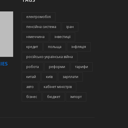
електромобілі
пенсійна система
іран
німеччина
інвестиції
кредит
польща
інфляція
російсько-українська війна
IES
робота
реформи
тарифи
китай
київ
зарплати
авто
кабінет міністрів
бізнес
бюджет
імпорт