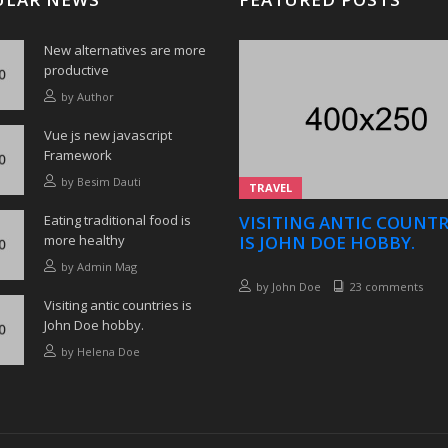
New alternatives are more
productive
by
Author
Vue js new javascript
Framework
by
Besim Dauti
TRAVEL
Eating traditional food is
VISITING ANTIC COUNTR
more healthy
IS JOHN DOE HOBBY.
by
Admin Mag
by
John Doe
23 comments
Visiting antic countries is
John Doe hobby.
by
Helena Doe