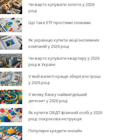
Чи варто купувати золото у 2026
році
Що таке ETF простими словами
Як українцю купити акції іноземних
компаній у 2026 році
Чи варто купувати квартиру у 2026
році в Україні
У якій валюті краще зберігати гроші
у 2026 році
У якому банку найвигідніший
депозит у 2026 році
Як купити ОВДП фізичній особі у 2026
році: покрокова інструкція
Популярні кредити онлайн