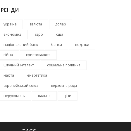
ТРЕНДИ
україна
валюта
долар
економіка
євро
сша
національний банк
банки
податки
війна
криптовалюта
штучний інтелект
соціальна політика
нафта
енергетика
європейський союз
верховна рада
нерухомість
пальне
ціни
TAGS