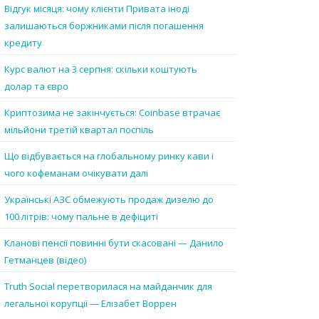
Відгук місяця: чому клієнти Привата іноді
залишаються боржниками після погашення
кредиту
Курс валют на 3 серпня: скільки коштують
долар та євро
Криптозима не закінчується: Coinbase втрачає
мільйони третій квартал поспіль
Що відбувається на глобальному ринку кави і
чого кофеманам очікувати далі
Українські АЗС обмежують продаж дизелю до
100 літрів: чому пальне в дефіциті
Кланові пенсії повинні бути скасовані — Данило
Гетманцев (відео)
Truth Social перетворилася на майданчик для
легальної корупції — Елізабет Воррен