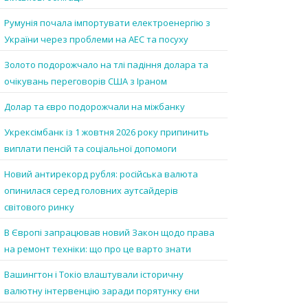
Румунія почала імпортувати електроенергію з
України через проблеми на АЕС та посуху
Золото подорожчало на тлі падіння долара та
очікувань переговорів США з Іраном
Долар та євро подорожчали на міжбанку
Укрексімбанк із 1 жовтня 2026 року припинить
виплати пенсій та соціальної допомоги
Новий антирекорд рубля: російська валюта
опинилася серед головних аутсайдерів
світового ринку
В Європі запрацював новий Закон щодо права
на ремонт техніки: що про це варто знати
Вашингтон і Токіо влаштували історичну
валютну інтервенцію заради порятунку єни