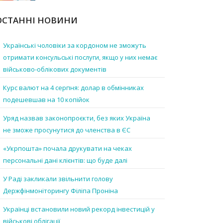
ОСТАННІ НОВИНИ
Українські чоловіки за кордоном не зможуть
отримати консульські послуги, якщо у них немає
військово-облікових документів
Курс валют на 4 серпня: долар в обмінниках
подешевшав на 10 копійок
Уряд назвав законопроєкти, без яких Україна
не зможе просунутися до членства в ЄС
«Укрпошта» почала друкувати на чеках
персональні дані клієнтів: що буде далі
У Раді закликали звільнити голову
Держфінмоніторингу Філіпа Проніна
Українці встановили новий рекорд інвестицій у
військові облігації