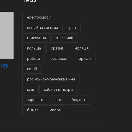
електромобілі
пенсійна система
іран
німеччина
інвестиції
польща
кредит
інфляція
робота
реформи
тарифи
IES
китай
російсько-українська війна
київ
кабінет міністрів
зарплати
авто
бюджет
бізнес
імпорт