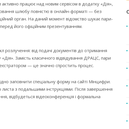
 активно працює над новим сервісом в додатку «Дія»,
рвання шлюбу повністю в онлайн-форматі — без
ційний орган. На даний момент відомство шукає пари-
 перед його офіційним презентуванням.
л розлучення: від подачі документів до отримання
 «Дія». Замість класичного відвідування ДРАЦС, пари
реєстратором — це значно спростить процес.
дно заповнити спеціальну форму на сайті Мінцифри.
о листа з подальшими інструкціями. Після завершення
ання, відбудеться відеоконференція і формальна