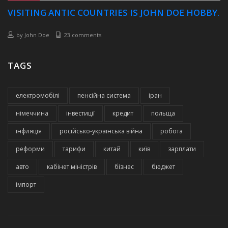
VISITING ANTIC COUNTRIES IS JOHN DOE HOBBY.
by
John Doe
23 comments
TAGS
електромобілі
пенсійна система
іран
німеччина
інвестиції
кредит
польща
інфляція
російсько-українська війна
робота
реформи
тарифи
китай
київ
зарплати
авто
кабінет міністрів
бізнес
бюджет
імпорт