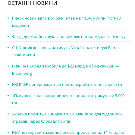
ОСТАННІ НОВИНИ
Ринок нових авто в Україні впав на 10,5% у липні: топ-10
моделей
Фонд держмайна шукає склади для постраждалого бізнесу
США щомісяця постачатимуть Україні ракети для Patriot —
Зеленський
Північна Корея заробила до $22 млрд в обхід санкцій —
Bloomberg
НКЦПФР попереджає про нові шахрайські інвестпроєкти
«Пакунок школяра»: родини вже почали отримувати 5 000
грн
Україна просить ЄС виділити 220 млн євро для підтримки
аграріїв через блокаду портів
НБУ четвертий тиждень поспіль продає понад $1 млрд на