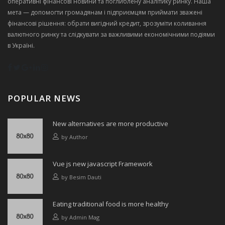
оперативні фінансові новини та поглиблену аналітику ринку. Наша
мета — допомогти громадянам і підприємцям приймати зважені
фінансові рішення: обрати вигідний кредит, зрозуміти коливання
валютного ринку та слідкувати за важливими економічними подіями
в Україні.
POPULAR NEWS
New alternatives are more productive
by
Author
Vue js new javascript Framework
by
Besim Dauti
Eating traditional food is more healthy
by
Admin Mag