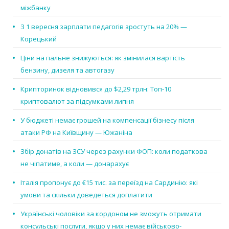
міжбанку
З 1 вересня зарплати педагогів зростуть на 20% —
Корецький
Ціни на пальне знижуються: як змінилася вартість
бензину, дизеля та автогазу
Крипторинок відновився до $2,29 трлн: Топ-10
криптовалют за підсумками липня
У бюджеті немає грошей на компенсації бізнесу після
атаки РФ на Київщину — Южаніна
Збір донатів на ЗСУ через рахунки ФОП: коли податкова
не чіпатиме, а коли — донарахує
Італія пропонує до €15 тис. за переїзд на Сардинію: які
умови та скільки доведеться доплатити
Українські чоловіки за кордоном не зможуть отримати
консульські послуги, якщо у них немає військово-