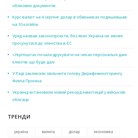
облікових документів
Курс валют на 4 серпня: долар в обмінниках подешевшав
на 10 копійок
Уряд назвав законопроєкти, без яких Україна не зможе
просунутися до членства в ЄС
«Укрпошта» почала друкувати на чеках персональні дані
клієнтів: що буде далі
У Раді закликали звільнити голову Держфінмоніторингу
Філіпа Проніна
Українці встановили новий рекорд інвестицій у військові
облігації
ТРЕНДИ
україна
валюта
долар
економіка