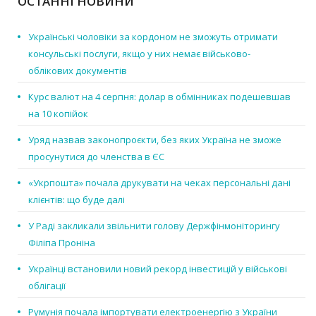
ОСТАННІ НОВИНИ
Українські чоловіки за кордоном не зможуть отримати
консульські послуги, якщо у них немає військово-
облікових документів
Курс валют на 4 серпня: долар в обмінниках подешевшав
на 10 копійок
Уряд назвав законопроєкти, без яких Україна не зможе
просунутися до членства в ЄС
«Укрпошта» почала друкувати на чеках персональні дані
клієнтів: що буде далі
У Раді закликали звільнити голову Держфінмоніторингу
Філіпа Проніна
Українці встановили новий рекорд інвестицій у військові
облігації
Румунія почала імпортувати електроенергію з України