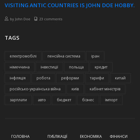
VISITING ANTIC COUNTRIES IS JOHN DOE HOBBY.
by
John Doe
23 comments
TAGS
електромобілі
пенсійна система
іран
німеччина
інвестиції
польща
кредит
інфляція
робота
реформи
тарифи
китай
російсько-українська війна
київ
кабінет міністрів
зарплати
авто
бюджет
бізнес
імпорт
ГОЛОВНА
ПУБЛІКАЦІЇ
ЕКОНОМІКА
ФІНАНСИ