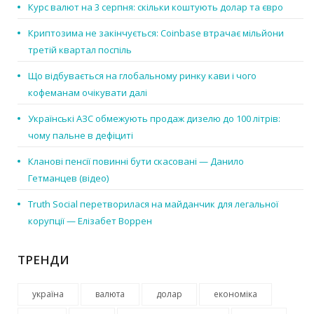
Курс валют на 3 серпня: скільки коштують долар та євро
Криптозима не закінчується: Coinbase втрачає мільйони
третій квартал поспіль
Що відбувається на глобальному ринку кави і чого
кофеманам очікувати далі
Українські АЗС обмежують продаж дизелю до 100 літрів:
чому пальне в дефіциті
Кланові пенсії повинні бути скасовані — Данило
Гетманцев (відео)
Truth Social перетворилася на майданчик для легальної
корупції — Елізабет Воррен
ТРЕНДИ
україна
валюта
долар
економіка