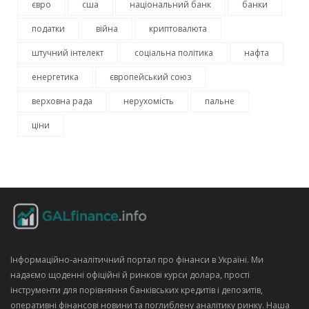
євро
сша
національний банк
банки
податки
війна
криптовалюта
штучний інтелект
соціальна політика
нафта
енергетика
європейський союз
верховна рада
нерухомість
пальне
ціни
Інформаційно‑аналітичний портал про фінанси в Україні. Ми
надаємо щоденні офіційні й ринкові курси долара, прості
інструменти для порівняння банківських кредитів і депозитів,
оперативні фінансові новини та поглиблену аналітику ринку. Наша