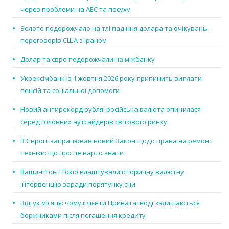
через проблеми на АЕС та посуху
Золото подорожчало на тлі падіння долара та очікувань
переговорів США з Іраном
Долар та євро подорожчали на міжбанку
Укрексімбанк із 1 жовтня 2026 року припинить виплати
пенсій та соціальної допомоги
Новий антирекорд рубля: російська валюта опинилася
серед головних аутсайдерів світового ринку
В Європі запрацював новий Закон щодо права на ремонт
техніки: що про це варто знати
Вашингтон і Токіо влаштували історичну валютну
інтервенцію заради порятунку єни
Відгук місяця: чому клієнти Привата іноді залишаються
боржниками після погашення кредиту