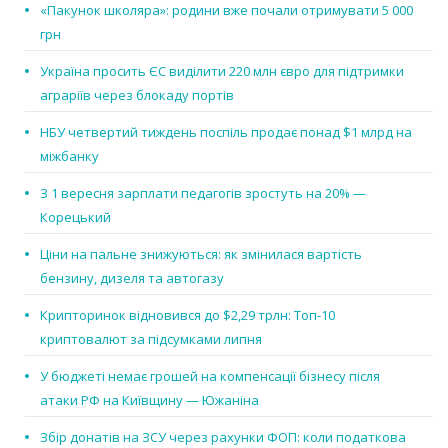
«Пакунок школяра»: родини вже почали отримувати 5 000
грн
Україна просить ЄС виділити 220 млн євро для підтримки
аграріїв через блокаду портів
НБУ четвертий тиждень поспіль продає понад $1 млрд на
міжбанку
З 1 вересня зарплати педагогів зростуть на 20% —
Корецький
Ціни на пальне знижуються: як змінилася вартість
бензину, дизеля та автогазу
Крипторинок відновився до $2,29 трлн: Топ-10
криптовалют за підсумками липня
У бюджеті немає грошей на компенсації бізнесу після
атаки РФ на Київщину — Южаніна
Збір донатів на ЗСУ через рахунки ФОП: коли податкова