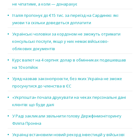
не чіпатиме, а коли — донарахує
Італія пропонує до €15 тис. за переїзд на Сардинію: які
умови та скільки доведеться доплатити
Українські чоловіки за кордоном не зможуть отримати
консульські послуги, якщо у них немає військово-
облікових документів
Курс валют на 4 серпня: долар в обмінниках подешевшав
на 10 копійок
Уряд назвав законопроєкти, без яких Україна не зможе
просунутися до членства в ЄС
«Укрпошта» почала друкувати на чеках персональні дані
клієнтів: що буде далі
У Раді закликали звільнити голову Держфінмоніторингу
Філіпа Проніна
Українці встановили новий рекорд інвестицій у військові