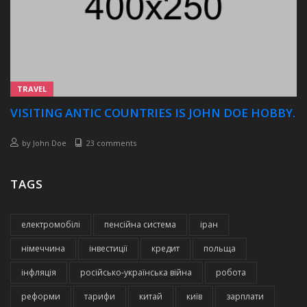
TRAVEL
VISITING ANTIC COUNTRIES IS JOHN DOE HOBBY.
by
John Doe
23 comments
TAGS
електромобілі
пенсійна система
іран
німеччина
інвестиції
кредит
польща
інфляція
російсько-українська війна
робота
реформи
тарифи
китай
київ
зарплати