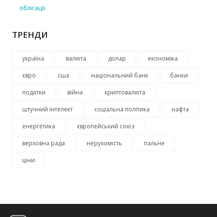
облігації
ТРЕНДИ
україна
валюта
долар
економіка
євро
сша
національний банк
банки
податки
війна
криптовалюта
штучний інтелект
соціальна політика
нафта
енергетика
європейський союз
верховна рада
нерухомість
пальне
ціни