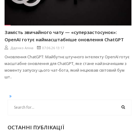
Замість звичайного чату — «суперзастосунок»:
OpenAI готує наймасштабніше оновлення ChatGPT
Діденко Аліна
07.06.26 13:17
Оновлення ChatGPT: Майбутнє штучного інтелекту OpenAI готує
масштабне оновлення для ChatGPT, яке стане найзначнішим з
моменту запуску цього чат-бота, який ініціював світовий бум
шт..
»
ОСТАННІ ПУБЛІКАЦІЇ