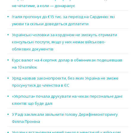
не чіпатиме, а коли — донарахує
Італія пропонує до €15 тис. за переїзд на Сардинію: які
умови та скільки доведеться доплатити
Українські чоловіки за кордоном не зможуть отримати
консульські послуги, якщо у них немає військово-
облікових документів
Курс валют на 4 серпня: долар в обмінниках подешевшав
на 10 копійок
Уряд назвав законопроєкти, без яких Україна не зможе
просунутися до членства в ЄС
«Укрпошта» почала друкувати на чеках персональні дані
клієнтів: що буде далі
У Раді закликали звільнити голову Держфінмоніторингу
Філіпа Проніна
Українці встановили новий рекорд інвестицій у військові