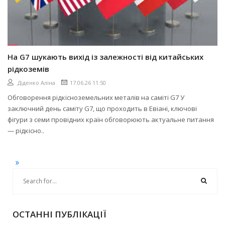
На G7 шукають вихід із залежності від китайських
рідкоземів
Діденко Аліна
17.06.26 11:50
Обговорення рідкісноземельних металів на саміті G7 У
заключний день саміту G7, що проходить в Евіані, ключові
фігури з семи провідних країн обговорюють актуальне питання
— рідкісно..
»
ОСТАННІ ПУБЛІКАЦІЇ