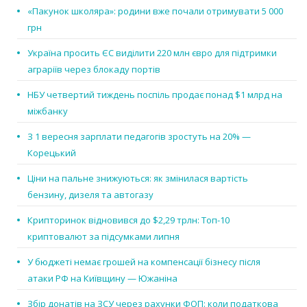
«Пакунок школяра»: родини вже почали отримувати 5 000
грн
Україна просить ЄС виділити 220 млн євро для підтримки
аграріїв через блокаду портів
НБУ четвертий тиждень поспіль продає понад $1 млрд на
міжбанку
З 1 вересня зарплати педагогів зростуть на 20% —
Корецький
Ціни на пальне знижуються: як змінилася вартість
бензину, дизеля та автогазу
Крипторинок відновився до $2,29 трлн: Топ-10
криптовалют за підсумками липня
У бюджеті немає грошей на компенсації бізнесу після
атаки РФ на Київщину — Южаніна
Збір донатів на ЗСУ через рахунки ФОП: коли податкова