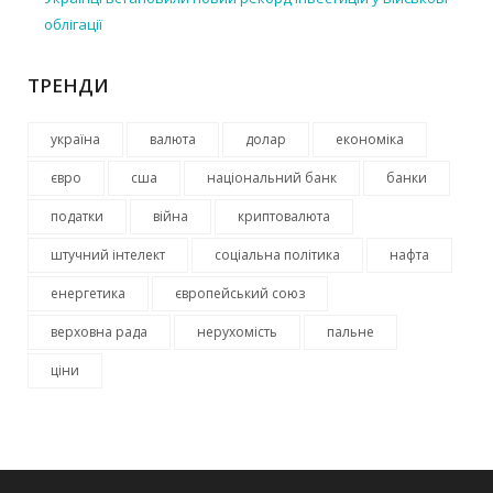
облігації
ТРЕНДИ
україна
валюта
долар
економіка
євро
сша
національний банк
банки
податки
війна
криптовалюта
штучний інтелект
соціальна політика
нафта
енергетика
європейський союз
верховна рада
нерухомість
пальне
ціни