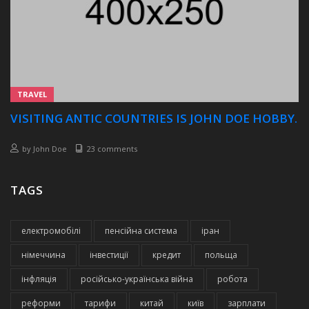
TRAVEL
VISITING ANTIC COUNTRIES IS JOHN DOE HOBBY.
by
John Doe
23 comments
TAGS
електромобілі
пенсійна система
іран
німеччина
інвестиції
кредит
польща
інфляція
російсько-українська війна
робота
реформи
тарифи
китай
київ
зарплати