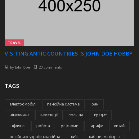
TRAVEL
VISITING ANTIC COUNTRIES IS JOHN DOE HOBBY.
by
John Doe
23 comments
TAGS
електромобілі
пенсійна система
іран
німеччина
інвестиції
польща
кредит
інфляція
робота
реформи
тарифи
китай
російсько-українська війна
київ
кабінет міністрів