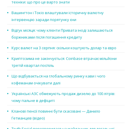
техніки: що про це варто знати
Вашингтон і Токіо влаштували історичну валютну
інтервенцію заради порятунку єни
Відгук місяця: чому клієнти Привата іноді залишаються
боржниками після погашення кредиту
Курс валют на 3 серпня: скільки коштують долар та євро
Криптозима не закінчується: Coinbase втрачає мільйони
третій квартал поспіль
Що відбувається на глобальному ринку кави і чого
кофеманам очікувати далі
Українські АЗС обмежують продаж дизелю до 100 літрів:
чому пальне в дефіциті
Кланові пенсії повинні бути скасовані — Данило
Гетманцев (відео)
Truth Social перетворилася на майданчик для легальної