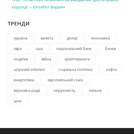
корупції — Елізабет Воррен
ТРЕНДИ
україна
валюта
долар
економіка
євро
сша
національний банк
банки
податки
війна
криптовалюта
штучний інтелект
соціальна політика
нафта
енергетика
європейський союз
верховна рада
нерухомість
пальне
ціни