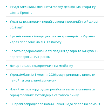
У Раді закликали звільнити голову Держфінмоніторингу
Філіпа Проніна
Українці встановили новий рекорд інвестицій у військові
облігації
Румунія почала імпортувати електроенергію з України
через проблеми на АЕС та посуху
Золото подорожчало на тлі падіння долара та очікувань
переговорів США з Іраном
Долар та євро подорожчали на міжбанку
Укрексімбанк із 1 жовтня 2026 року припинить виплати
пенсій та соціальної допомоги
Новий антирекорд рубля: російська валюта опинилася
серед головних аутсайдерів світового ринку
В Європі запрацював новий Закон щодо права на ремонт