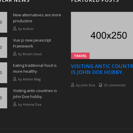
New alternatives are more
productive
by
Author
Vue js new javascript
Framework
by
Besim Dauti
TRAVEL
Eating traditional food is
VISITING ANTIC COUNTR
more healthy
IS JOHN DOE HOBBY.
by
Admin Mag
by
John Doe
23 comments
Visiting antic countries is
John Doe hobby.
by
Helena Doe