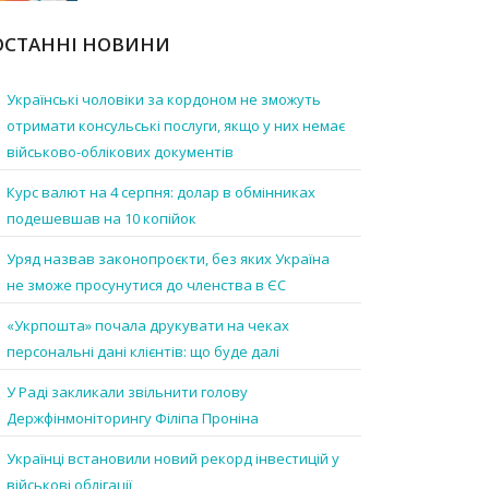
ОСТАННІ НОВИНИ
Українські чоловіки за кордоном не зможуть
отримати консульські послуги, якщо у них немає
військово-облікових документів
Курс валют на 4 серпня: долар в обмінниках
подешевшав на 10 копійок
Уряд назвав законопроєкти, без яких Україна
не зможе просунутися до членства в ЄС
«Укрпошта» почала друкувати на чеках
персональні дані клієнтів: що буде далі
У Раді закликали звільнити голову
Держфінмоніторингу Філіпа Проніна
Українці встановили новий рекорд інвестицій у
військові облігації