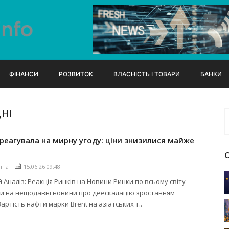
ФІНАНСИ
РОЗВИТОК
ВЛАСНІСТЬ І ТОВАРИ
БАНКИ
ДНІ
реагувала на мирну угоду: ціни знизилися майже
ліна
15.06.26 09:48
 Аналіз: Реакція Ринків на Новини Ринки по всьому світу
ли на нещодавні новини про деескалацію зростанням
Вартість нафти марки Brent на азіатських т..