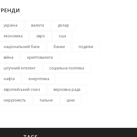
ТРЕНДИ
україна
валюта
долар
економіка
євро
сша
національний банк
банки
податки
війна
криптовалюта
штучний інтелект
соціальна політика
нафта
енергетика
європейський союз
верховна рада
нерухомість
пальне
ціни
TAGS