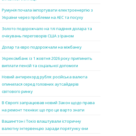
Румунія почала імпортувати електроенергію з
України через проблеми на АЕС та посуху
Золото подорожчало на тлі падіння долара та
очікувань переговорів США з Іраном
Долар та євро подорожчали на міжбанку
Укрексімбанк із 1 жовтня 2026 року припинить
виплати пенсій та соціальної допомоги
Новий антирекорд рубля: російська валюта
опинилася серед головних аутсайдерів
світового ринку
В Європі запрацював новий Закон щодо права
на ремонт техніки: що про це варто знати
Вашингтон і Токіо влаштували історичну
валютну інтервенцію заради порятунку єни