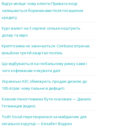
Відгук місяця: чому клієнти Привата іноді
залишаються боржниками після погашення
кредиту
Курс валют на 3 серпня: скільки коштують
долар та євро
Криптозима не закінчується: Coinbase втрачає
мільйони третій квартал поспіль
Що відбувається на глобальному ринку кави і
чого кофеманам очікувати далі
Українські АЗС обмежують продаж дизелю до
100 літрів: чому пальне в дефіциті
Кланові пенсії повинні бути скасовані — Данило
Гетманцев (відео)
Truth Social перетворилася на майданчик для
легальної корупції — Елізабет Воррен