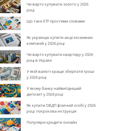
Чи варто купувати золото у 2026
році
Що таке ETF простими словами
Як українцю купити акції іноземних
компаній у 2026 році
Чи варто купувати квартиру у 2026
році в Україні
У якій валюті краще зберігати гроші
у 2026 році
У якому банку найвигідніший
депозит у 2026 році
Як купити ОВДП фізичній особі у 2026
році: покрокова інструкція
Популярні кредити онлайн