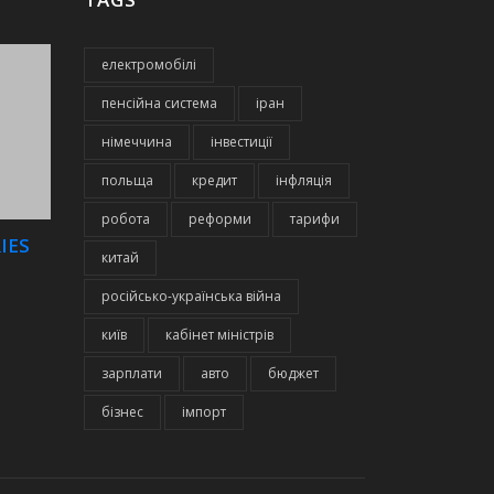
електромобілі
пенсійна система
іран
німеччина
інвестиції
польща
кредит
інфляція
робота
реформи
тарифи
IES
китай
російсько-українська війна
київ
кабінет міністрів
зарплати
авто
бюджет
бізнес
імпорт