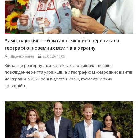
Замість росіян — британці: як війна переписала
географію іноземних візитів в Україну
Діденко Аліна
22.06.26 10:05
Війна, що розгорнулася, кардинально змінила не лише
повсякденне життя українців, а й географію міжнародних візитів
до України. У 2025 році в десятці країн, громадяни яких
традиційн..