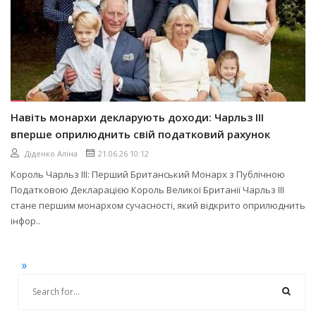
Навіть монархи декларують доходи: Чарльз III
вперше оприлюднить свій податковий рахунок
Діденко Аліна
21.06.26 10:12
Король Чарльз III: Перший Британський Монарх з Публічною
Податковою Декларацією Король Великої Британії Чарльз III
стане першим монархом сучасності, який відкрито оприлюднить
інфор..
»