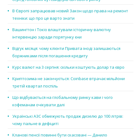
В Європі запрацював новий Закон щодо права на ремонт
техніки: що про це варто знати
Вашингтон і Токіо влаштували історичну валютну
інтервенцію заради порятунку єни
Відгук місяця: чому клієнти Привата іноді залишаються
боржниками після погашення кредиту
Курс валют на 3 серпня: скільки коштують долар та євро
Криптозима не закінчується: Coinbase втрачає мільйони
третій квартал поспіль
Що відбувається на глобальному ринку кави і чого
кофеманам очікувати далі
Українські АЗС обмежують продаж дизелю до 100 літрів:
чому пальне в дефіциті
Кланові пенсії повинні бути скасовані — Данило