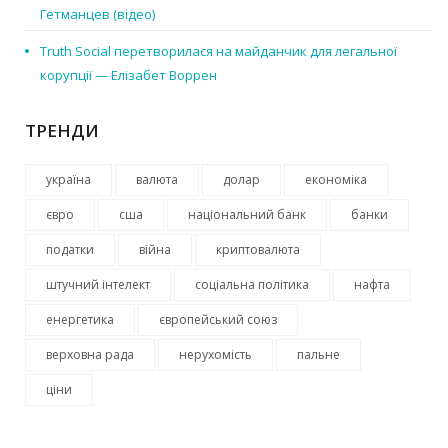
Гетманцев (відео)
Truth Social перетворилася на майданчик для легальної
корупції — Елізабет Воррен
ТРЕНДИ
україна
валюта
долар
економіка
євро
сша
національний банк
банки
податки
війна
криптовалюта
штучний інтелект
соціальна політика
нафта
енергетика
європейський союз
верховна рада
нерухомість
пальне
ціни