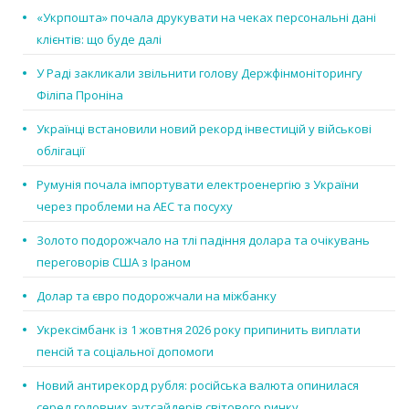
«Укрпошта» почала друкувати на чеках персональні дані
клієнтів: що буде далі
У Раді закликали звільнити голову Держфінмоніторингу
Філіпа Проніна
Українці встановили новий рекорд інвестицій у військові
облігації
Румунія почала імпортувати електроенергію з України
через проблеми на АЕС та посуху
Золото подорожчало на тлі падіння долара та очікувань
переговорів США з Іраном
Долар та євро подорожчали на міжбанку
Укрексімбанк із 1 жовтня 2026 року припинить виплати
пенсій та соціальної допомоги
Новий антирекорд рубля: російська валюта опинилася
серед головних аутсайдерів світового ринку