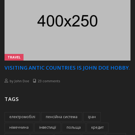
TRAVEL
VISITING ANTIC COUNTRIES IS JOHN DOE HOBBY.
by
John Doe
23 comments
TAGS
електромобілі
пенсійна система
іран
німеччина
інвестиції
польща
кредит