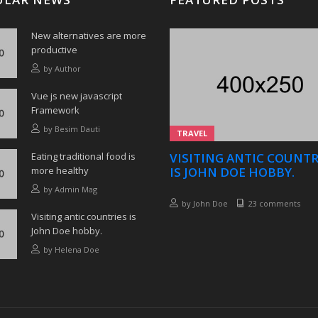
New alternatives are more
productive
by
Author
Vue js new javascript
Framework
by
Besim Dauti
TRAVEL
Eating traditional food is
VISITING ANTIC COUNTR
more healthy
IS JOHN DOE HOBBY.
by
Admin Mag
by
John Doe
23 comments
Visiting antic countries is
John Doe hobby.
by
Helena Doe