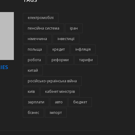
електромобілі
пенсійна система
іран
німеччина
інвестиції
польща
кредит
інфляція
робота
реформи
тарифи
IES
китай
російсько-українська війна
київ
кабінет міністрів
зарплати
авто
бюджет
бізнес
імпорт