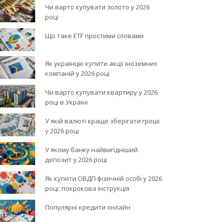
Чи варто купувати золото у 2026
році
Що таке ETF простими словами
Як українцю купити акції іноземних
компаній у 2026 році
Чи варто купувати квартиру у 2026
році в Україні
У якій валюті краще зберігати гроші
у 2026 році
У якому банку найвигідніший
депозит у 2026 році
Як купити ОВДП фізичній особі у 2026
році: покрокова інструкція
Популярні кредити онлайн