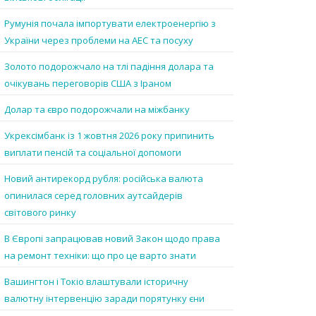
Румунія почала імпортувати електроенергію з
України через проблеми на АЕС та посуху
Золото подорожчало на тлі падіння долара та
очікувань переговорів США з Іраном
Долар та євро подорожчали на міжбанку
Укрексімбанк із 1 жовтня 2026 року припинить
виплати пенсій та соціальної допомоги
Новий антирекорд рубля: російська валюта
опинилася серед головних аутсайдерів
світового ринку
В Європі запрацював новий Закон щодо права
на ремонт техніки: що про це варто знати
Вашингтон і Токіо влаштували історичну
валютну інтервенцію заради порятунку єни