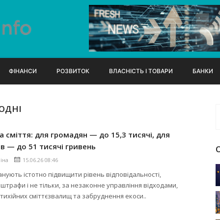
ФІНАНСИ
РОЗВИТОК
ВЛАСНІСТЬ І ТОВАРИ
БАНКИ
ОДНІ
 сміття: для громадян — до 15,3 тисячі, для
в — до 51 тисячі гривень
ліна
15.06.26 08:46
ланують істотно підвищити рівень відповідальності,
трафи і не тільки, за незаконне управління відходами,
тихійних сміттєзвалищ та забруднення екоси..