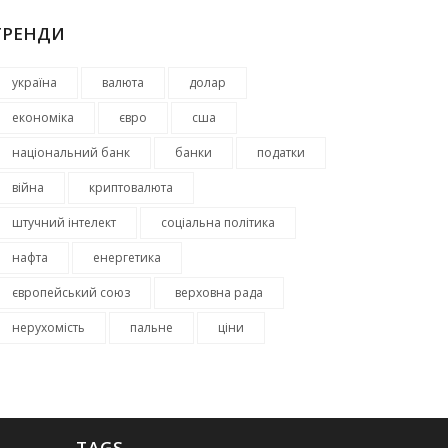
ТРЕНДИ
україна
валюта
долар
економіка
євро
сша
національний банк
банки
податки
війна
криптовалюта
штучний інтелект
соціальна політика
нафта
енергетика
європейський союз
верховна рада
нерухомість
пальне
ціни
TAGS