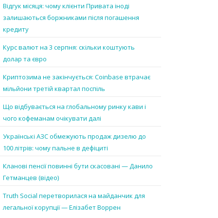
Відгук місяця: чому клієнти Привата іноді
залишаються боржниками після погашення
кредиту
Курс валют на 3 серпня: скільки коштують
долар та євро
Криптозима не закінчується: Coinbase втрачає
мільйони третій квартал поспіль
Що відбувається на глобальному ринку кави і
чого кофеманам очікувати далі
Українські АЗС обмежують продаж дизелю до
100 літрів: чому пальне в дефіциті
Кланові пенсії повинні бути скасовані — Данило
Гетманцев (відео)
Truth Social перетворилася на майданчик для
легальної корупції — Елізабет Воррен