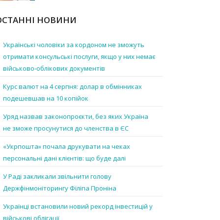
ОСТАННІ НОВИНИ
Українські чоловіки за кордоном не зможуть
отримати консульські послуги, якщо у них немає
військово-облікових документів
Курс валют на 4 серпня: долар в обмінниках
подешевшав на 10 копійок
Уряд назвав законопроєкти, без яких Україна
не зможе просунутися до членства в ЄС
«Укрпошта» почала друкувати на чеках
персональні дані клієнтів: що буде далі
У Раді закликали звільнити голову
Держфінмоніторингу Філіпа Проніна
Українці встановили новий рекорд інвестицій у
військові облігації