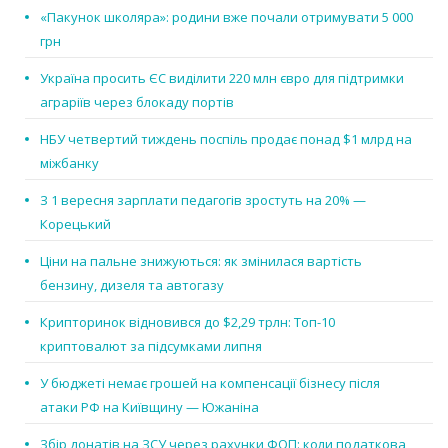
«Пакунок школяра»: родини вже почали отримувати 5 000
грн
Україна просить ЄС виділити 220 млн євро для підтримки
аграріїв через блокаду портів
НБУ четвертий тиждень поспіль продає понад $1 млрд на
міжбанку
З 1 вересня зарплати педагогів зростуть на 20% —
Корецький
Ціни на пальне знижуються: як змінилася вартість
бензину, дизеля та автогазу
Крипторинок відновився до $2,29 трлн: Топ-10
криптовалют за підсумками липня
У бюджеті немає грошей на компенсації бізнесу після
атаки РФ на Київщину — Южаніна
Збір донатів на ЗСУ через рахунки ФОП: коли податкова