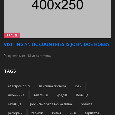
TRAVEL
VISITING ANTIC COUNTRIES IS JOHN DOE HOBBY.
by
John Doe
23 comments
TAGS
електромобілі
пенсійна система
іран
німеччина
інвестиції
кредит
польща
інфляція
російсько-українська війна
робота
реформи
тарифи
китай
київ
зарплати