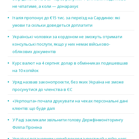
не чіпатиме, а коли — донарахує
Італія пропонує до €15 тис. за переїзд на Сардинію: які
умови та скільки доведеться доплатити
Українські чоловіки за кордоном не зможуть отримати
консульські послуги, якщо у них немає військово-
облікових документів
Курс валют на 4 серпня: долар в обмінниках подешевшав
на 10 копійок
Уряд назвав законопроєкти, без яких Україна не зможе
просунутися до членства в ЄС
«Укрпошта» почала друкувати на чеках персональні дані
клієнтів: що буде далі
У Раді закликали звільнити голову Держфінмоніторингу
Філіпа Проніна
Українці встановили новий рекорд інвестицій у військові