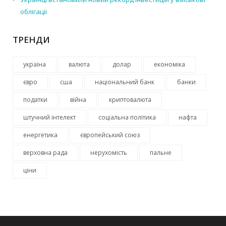
облігації
ТРЕНДИ
україна
валюта
долар
економіка
євро
сша
національний банк
банки
податки
війна
криптовалюта
штучний інтелект
соціальна політика
нафта
енергетика
європейський союз
верховна рада
нерухомість
пальне
ціни