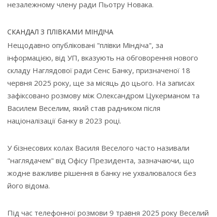
незалежному члену ради Пьотру Новака.
СКАНДАЛ З ПЛІВКАМИ МІНДІЧА
Нещодавно опубліковані "плівки Міндіча", за
інформацією, від УП, вказують на обговорення нового
складу Наглядової ради Сенс Банку, призначеної 18
червня 2025 року, ще за місяць до цього. На записах
зафіксовано розмову між Олександром Цукерманом та
Василем Веселим, який став радником після
націоналізації банку в 2023 році.
У бізнесових колах Василя Веселого часто називали
"наглядачем" від Офісу Президента, зазначаючи, що
жодне важливе рішення в банку не ухвалювалося без
його відома.
Під час телефонної розмови 9 травня 2025 року Веселий