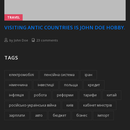
TRAVEL
VISITING ANTIC COUNTRIES IS JOHN DOE HOBBY.
by
John Doe
23 comments
TAGS
електромобілі
пенсійна система
іран
німеччина
інвестиції
польща
кредит
інфляція
робота
реформи
тарифи
китай
російсько-українська війна
київ
кабінет міністрів
зарплати
авто
бюджет
бізнес
імпорт