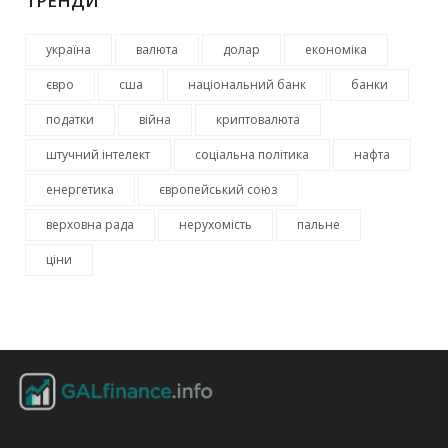
ТРЕНДИ
україна
валюта
долар
економіка
євро
сша
національний банк
банки
податки
війна
криптовалюта
штучний інтелект
соціальна політика
нафта
енергетика
європейський союз
верховна рада
нерухомість
пальне
ціни