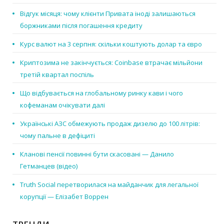
Відгук місяця: чому клієнти Привата іноді залишаються
боржниками після погашення кредиту
Курс валют на 3 серпня: скільки коштують долар та євро
Криптозима не закінчується: Coinbase втрачає мільйони
третій квартал поспіль
Що відбувається на глобальному ринку кави і чого
кофеманам очікувати далі
Українські АЗС обмежують продаж дизелю до 100 літрів:
чому пальне в дефіциті
Кланові пенсії повинні бути скасовані — Данило
Гетманцев (відео)
Truth Social перетворилася на майданчик для легальної
корупції — Елізабет Воррен