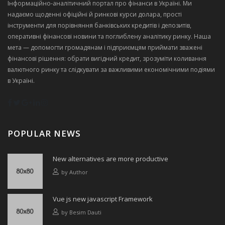
Інформаційно‑аналітичний портал про фінанси в Україні. Ми
надаємо щоденні офіційні й ринкові курси долара, прості
інструменти для порівняння банківських кредитів і депозитів,
оперативні фінансові новини та поглиблену аналітику ринку. Наша
мета — допомогти громадянам і підприємцям приймати зважені
фінансові рішення: обрати вигідний кредит, зрозуміти коливання
валютного ринку та слідкувати за важливими економічними подіями
в Україні.
POPULAR NEWS
New alternatives are more productive
by
Author
Vue js new javascript Framework
by
Besim Dauti