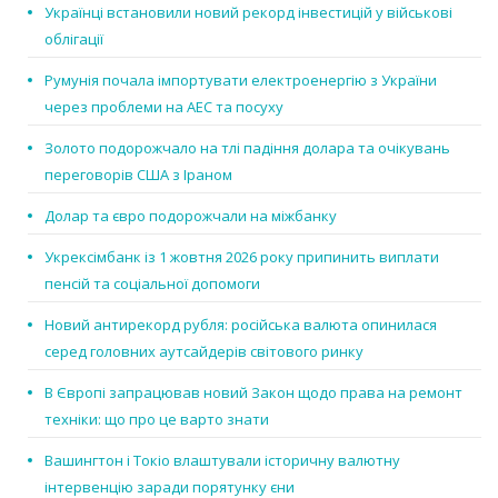
Українці встановили новий рекорд інвестицій у військові
облігації
Румунія почала імпортувати електроенергію з України
через проблеми на АЕС та посуху
Золото подорожчало на тлі падіння долара та очікувань
переговорів США з Іраном
Долар та євро подорожчали на міжбанку
Укрексімбанк із 1 жовтня 2026 року припинить виплати
пенсій та соціальної допомоги
Новий антирекорд рубля: російська валюта опинилася
серед головних аутсайдерів світового ринку
В Європі запрацював новий Закон щодо права на ремонт
техніки: що про це варто знати
Вашингтон і Токіо влаштували історичну валютну
інтервенцію заради порятунку єни