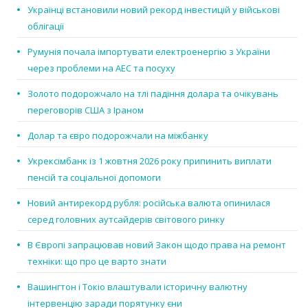
Українці встановили новий рекорд інвестицій у військові
облігації
Румунія почала імпортувати електроенергію з України
через проблеми на АЕС та посуху
Золото подорожчало на тлі падіння долара та очікувань
переговорів США з Іраном
Долар та євро подорожчали на міжбанку
Укрексімбанк із 1 жовтня 2026 року припинить виплати
пенсій та соціальної допомоги
Новий антирекорд рубля: російська валюта опинилася
серед головних аутсайдерів світового ринку
В Європі запрацював новий Закон щодо права на ремонт
техніки: що про це варто знати
Вашингтон і Токіо влаштували історичну валютну
інтервенцію заради порятунку єни