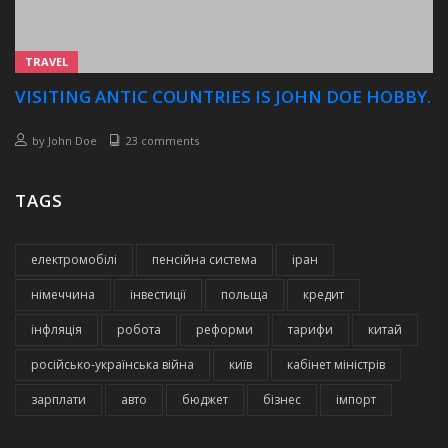
TRAVEL
VISITING ANTIC COUNTRIES IS JOHN DOE HOBBY.
by
John Doe
23 comments
TAGS
електромобілі
пенсійна система
іран
німеччина
інвестиції
польща
кредит
інфляція
робота
реформи
тарифи
китай
російсько-українська війна
київ
кабінет міністрів
зарплати
авто
бюджет
бізнес
імпорт