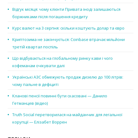
Відгук місяця: чому клієнти Привата іноді залишаються
боржниками після погашення кредиту
Курс валют на 3 серпня: скільки коштують долар та євро
Криптозима не закінчується: Coinbase втрачає мільйони
третій квартал поспіль
Що відбувається на глобальному ринку кави і чого
кофеманам очікувати далі
Українські АЗС обмежують продаж дизелю до 100 літрів:
чому пальне в дефіциті
Кланові пенсії повинні бути скасовані — Данило
Гетманцев (відео)
Truth Social перетворилася на майданчик для легальної
корупції — Елізабет Воррен