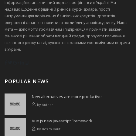
Інформаційно‑аналітичний портал про фінанси в Україні. Ми
надаємо щоденні офіційні й ринкові курси долара, прості
інструменти для порівняння банківських кредитів і депозитів,
оперативні фінансові новини та поглиблену аналітику ринку. Наша
мета — допомогти громадянам і підприємцям приймати зважені
фінансові рішення: обрати вигідний кредит, зрозуміти коливання
валютного ринку та слідкувати за важливими економічними подіями
в Україні.
POPULAR NEWS
New alternatives are more productive
by
Author
Vue js new javascript Framework
by
Besim Dauti