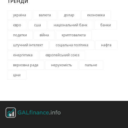
ТРЕНДИ
україна
валюта
долар
економіка
євро
сша
національний банк
банки
податки
війна
криптовалюта
штучний інтелект
соціальна політика
нафта
енергетика
європейський союз
верховна рада
нерухомість
пальне
ціни