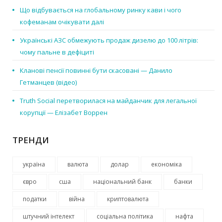
Що відбувається на глобальному ринку кави і чого
кофеманам очікувати далі
Українські АЗС обмежують продаж дизелю до 100 літрів:
чому пальне в дефіциті
Кланові пенсії повинні бути скасовані — Данило
Гетманцев (відео)
Truth Social перетворилася на майданчик для легальної
корупції — Елізабет Воррен
ТРЕНДИ
україна
валюта
долар
економіка
євро
сша
національний банк
банки
податки
війна
криптовалюта
штучний інтелект
соціальна політика
нафта