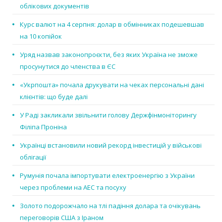
облікових документів
Курс валют на 4 серпня: долар в обмінниках подешевшав
на 10 копійок
Уряд назвав законопроєкти, без яких Україна не зможе
просунутися до членства в ЄС
«Укрпошта» почала друкувати на чеках персональні дані
клієнтів: що буде далі
У Раді закликали звільнити голову Держфінмоніторингу
Філіпа Проніна
Українці встановили новий рекорд інвестицій у військові
облігації
Румунія почала імпортувати електроенергію з України
через проблеми на АЕС та посуху
Золото подорожчало на тлі падіння долара та очікувань
переговорів США з Іраном