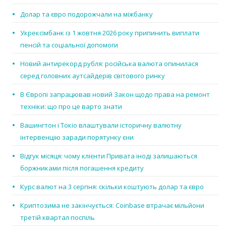
Долар та євро подорожчали на міжбанку
Укрексімбанк із 1 жовтня 2026 року припинить виплати
пенсій та соціальної допомоги
Новий антирекорд рубля: російська валюта опинилася
серед головних аутсайдерів світового ринку
В Європі запрацював новий Закон щодо права на ремонт
техніки: що про це варто знати
Вашингтон і Токіо влаштували історичну валютну
інтервенцію заради порятунку єни
Відгук місяця: чому клієнти Привата іноді залишаються
боржниками після погашення кредиту
Курс валют на 3 серпня: скільки коштують долар та євро
Криптозима не закінчується: Coinbase втрачає мільйони
третій квартал поспіль