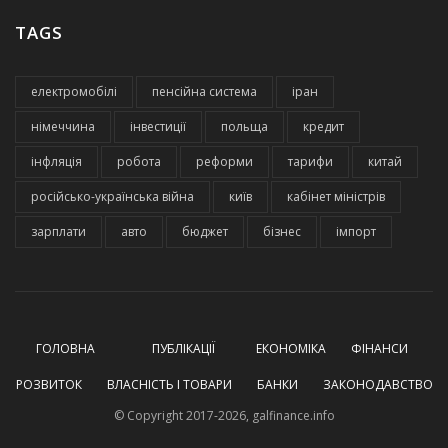
TAGS
електромобілі
пенсійна система
іран
німеччина
інвестиції
польща
кредит
інфляція
робота
реформи
тарифи
китай
російсько-українська війна
київ
кабінет міністрів
зарплати
авто
бюджет
бізнес
імпорт
ГОЛОВНА
ПУБЛІКАЦІЇ
ЕКОНОМІКА
ФІНАНСИ
РОЗВИТОК
ВЛАСНІСТЬ І ТОВАРИ
БАНКИ
ЗАКОНОДАВСТВО
© Copyright 2017-2026, galfinance.info