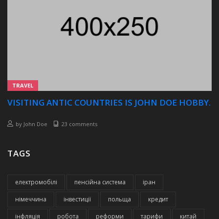
TRAVEL
VISITING ANTIC COUNTRIES IS JOHN DOE HOBBY.
by
John Doe
23 comments
TAGS
електромобілі
пенсійна система
іран
німеччина
інвестиції
польща
кредит
інфляція
робота
реформи
тарифи
китай