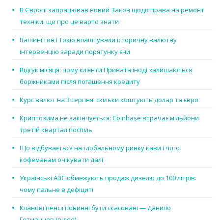
В Європі запрацював новий Закон щодо права на ремонт
техніки: що про це варто знати
Вашингтон і Токіо влаштували історичну валютну
інтервенцію заради порятунку єни
Відгук місяця: чому клієнти Привата іноді залишаються
боржниками після погашення кредиту
Курс валют на 3 серпня: скільки коштують долар та євро
Криптозима не закінчується: Coinbase втрачає мільйони
третій квартал поспіль
Що відбувається на глобальному ринку кави і чого
кофеманам очікувати далі
Українські АЗС обмежують продаж дизелю до 100 літрів:
чому пальне в дефіциті
Кланові пенсії повинні бути скасовані — Данило
Гетманцев (відео)