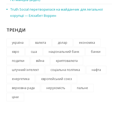
Truth Social перетворилася на майданчик для легальної
корупції — Елізабет Воррен
ТРЕНДИ
україна
валюта
долар
економіка
євро
сша
національний банк
банки
податки
війна
криптовалюта
штучний інтелект
соціальна політика
нафта
енергетика
європейський союз
верховна рада
нерухомість
пальне
ціни