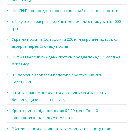
НКЦПФР попереджає про нові шахрайські інвестпроєкти
«Пакунок школяра»: родини вже почали отримувати 5 000
грн
Україна просить ЄС виділити 220 млн євро для підтримки
аграріїв через блокаду портів
НБУ четвертий тиждень поспіль продає понад $1 млрд на
міжбанку
З 1 вересня зарплати педагогів зростуть на 20% —
Корецький
Ціни на пальне знижуються: як змінилася вартість
бензину, дизеля та автогазу
Крипторинок відновився до $2,29 трлн: Топ-10
криптовалют за підсумками липня
У бюджеті немає грошей на компенсації бізнесу після