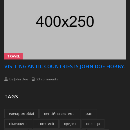
TRAVEL
VISITING ANTIC COUNTRIES IS JOHN DOE HOBBY.
by
John Doe
23 comments
TAGS
електромобілі
пенсійна система
іран
німеччина
інвестиції
кредит
польща