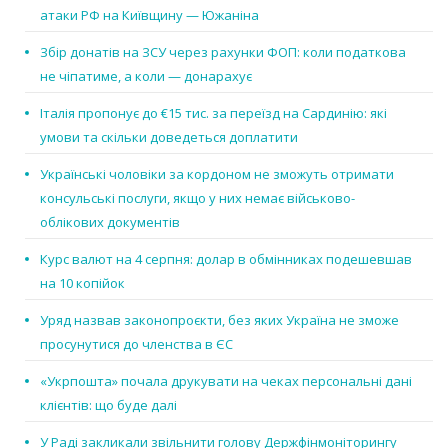
атаки РФ на Київщину — Южаніна
Збір донатів на ЗСУ через рахунки ФОП: коли податкова
не чіпатиме, а коли — донарахує
Італія пропонує до €15 тис. за переїзд на Сардинію: які
умови та скільки доведеться доплатити
Українські чоловіки за кордоном не зможуть отримати
консульські послуги, якщо у них немає військово-
облікових документів
Курс валют на 4 серпня: долар в обмінниках подешевшав
на 10 копійок
Уряд назвав законопроєкти, без яких Україна не зможе
просунутися до членства в ЄС
«Укрпошта» почала друкувати на чеках персональні дані
клієнтів: що буде далі
У Раді закликали звільнити голову Держфінмоніторингу