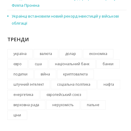
Філіпа Проніна
Українці встановили новий рекорд інвестицій у військові
облігації
ТРЕНДИ
україна
валюта
долар
економіка
євро
сша
національний банк
банки
податки
війна
криптовалюта
штучний інтелект
соціальна політика
нафта
енергетика
європейський союз
верховна рада
нерухомість
пальне
ціни