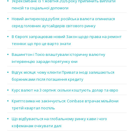
Укрексімбанк із 1 жовтня 2026 року припинить виплати
пенсій та соціальної допомоги
Новий антирекорд рубля: російська валюта опинилася
серед головних аутсайдерів світового ринку
В Європі запрацював новий Закон щодо права на ремонт
техніки: що про це варто знати
Вашингтон і Токіо влаштували історичну валютну
інтервенцію заради порятунку єни
Відгук місяця: чому клієнти Привата іноді залишаються
боржниками після погашення кредиту
Курс валют на 3 серпня: скільки коштують долар та євро
Криптозима не закінчується: Coinbase втрачає мільйони
третій квартал поспіль
Що відбувається на глобальному ринку кави і чого
кофеманам очікувати далі