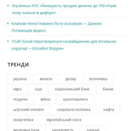
Українські АЗС обмежують продаж дизелю до 100 літрів:
чому пальне в дефіциті
Кланові пенсії повинні бути скасовані — Данило
Гетманцев (відео)
Truth Social перетворилася на майданчик для легальної
корупції — Елізабет Воррен
ТРЕНДИ
україна
валюта
долар
економіка
євро
сша
національний банк
банки
податки
війна
криптовалюта
штучний інтелект
соціальна політика
нафта
енергетика
європейський союз
верховна рада
нерухомість
пальне