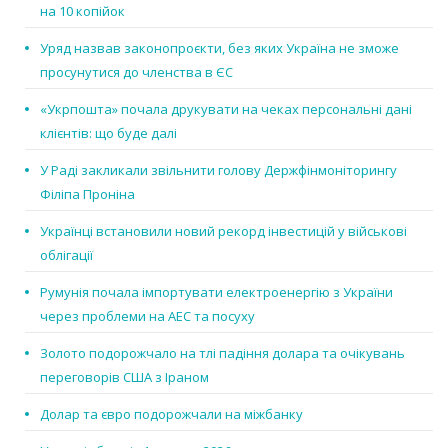
на 10 копійок
Уряд назвав законопроєкти, без яких Україна не зможе
просунутися до членства в ЄС
«Укрпошта» почала друкувати на чеках персональні дані
клієнтів: що буде далі
У Раді закликали звільнити голову Держфінмоніторингу
Філіпа Проніна
Українці встановили новий рекорд інвестицій у військові
облігації
Румунія почала імпортувати електроенергію з України
через проблеми на АЕС та посуху
Золото подорожчало на тлі падіння долара та очікувань
переговорів США з Іраном
Долар та євро подорожчали на міжбанку