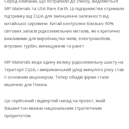
Серед компаній, що потрапили до списку, виділяються
MP Materials та USA Rare Earth. Ці підприємства отримали
підтримку від США для зменшення залежності від
китайської сировини. Китай контролює близько 90%
світових запасів рідкоземельних металів, які є критично
важливими для виробництва чипів, електромобілів,
вітрових турбін, винищувачів та ракет.
MP Materials веде єдину велику рідкоземельну шахту на
території США, і американський уряд минулого року став
її основним акціонером. Тепер обидві фірми стали
мішенню для Пекіна.
Це серйозний і відвертий напад на проект, який
Вашингтон вважає національним стратегічним
пріоритетом.