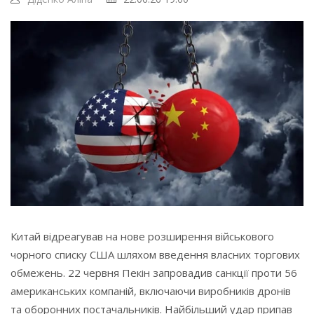
Китай відреагував на нове розширення військового
чорного списку США шляхом введення власних торгових
обмежень. 22 червня Пекін запровадив санкції проти 56
американських компаній, включаючи виробників дронів
та оборонних постачальників. Найбільший удар припав