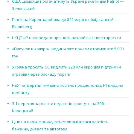
США щомісяця постачатимуть Україні ракети для Patriot —
Зеленський
Північна Корея заробила до $22 млрд в обхід санкцій —
Bloomberg
НКЦПФР попереджає про нові шахрайські інвестпроєкти
«Пакунок школяра»: родини вже почали отримувати 5 000
грн
Україна просить ЄС виділити 220 млн євро для підтримки
аграріїв через блокаду портів
НБУ четвертий тиждень поспіль продає понад $1 млрд на
міжбанку
З 1 вересня зарплати педагогів зростуть на 20% —
Корецький
Ціни на пальне знижуються: як змінилася вартість
бензину, дизеля та автогазу