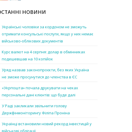
ОСТАННІ НОВИНИ
Українські чоловіки за кордоном не зможуть
отримати консульські послуги, якщо у них немає
військово-облікових документів
Курс валют на 4 серпня: долар в обмінниках
подешевшав на 10 копійок
Уряд назвав законопроєкти, без яких Україна
не зможе просунутися до членства в ЄС
«Укрпошта» почала друкувати на чеках
персональні дані клієнтів: що буде далі
У Раді закликали звільнити голову
Держфінмоніторингу Філіпа Проніна
Українці встановили новий рекорд інвестицій у
військові облігації