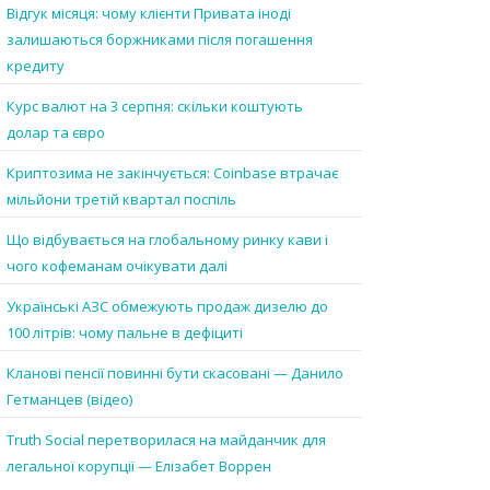
Відгук місяця: чому клієнти Привата іноді
залишаються боржниками після погашення
кредиту
Курс валют на 3 серпня: скільки коштують
долар та євро
Криптозима не закінчується: Coinbase втрачає
мільйони третій квартал поспіль
Що відбувається на глобальному ринку кави і
чого кофеманам очікувати далі
Українські АЗС обмежують продаж дизелю до
100 літрів: чому пальне в дефіциті
Кланові пенсії повинні бути скасовані — Данило
Гетманцев (відео)
Truth Social перетворилася на майданчик для
легальної корупції — Елізабет Воррен