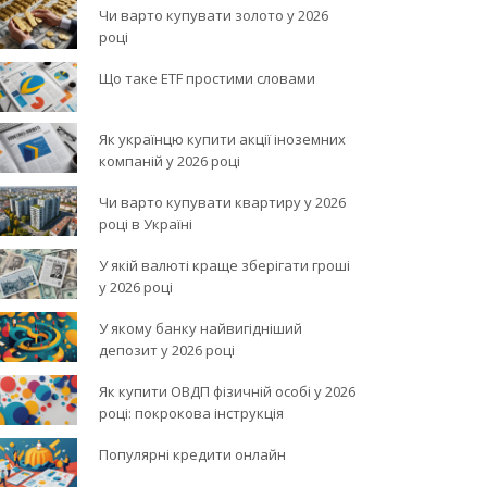
Чи варто купувати золото у 2026
році
Що таке ETF простими словами
Як українцю купити акції іноземних
компаній у 2026 році
Чи варто купувати квартиру у 2026
році в Україні
У якій валюті краще зберігати гроші
у 2026 році
У якому банку найвигідніший
депозит у 2026 році
Як купити ОВДП фізичній особі у 2026
році: покрокова інструкція
Популярні кредити онлайн