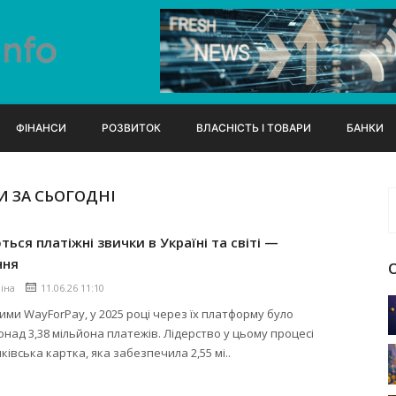
ФІНАНСИ
РОЗВИТОК
ВЛАСНІСТЬ І ТОВАРИ
БАНКИ
 ЗА СЬОГОДНІ
ться платіжні звички в Україні та світі —
ння
ліна
11.06.26 11:10
ними WayForPay, у 2025 році через їх платформу було
онад 3,38 мільйона платежів. Лідерство у цьому процесі
ківська картка, яка забезпечила 2,55 мі..