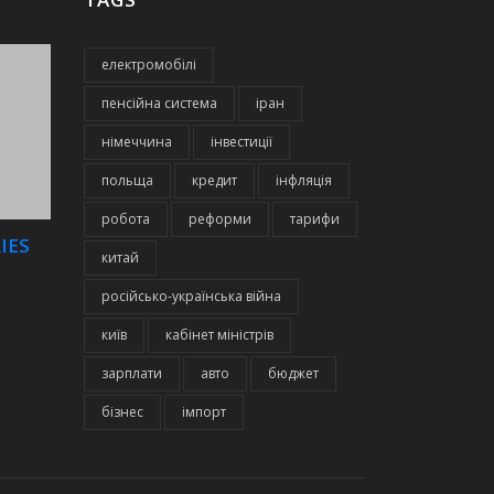
електромобілі
пенсійна система
іран
німеччина
інвестиції
польща
кредит
інфляція
робота
реформи
тарифи
IES
китай
російсько-українська війна
київ
кабінет міністрів
зарплати
авто
бюджет
бізнес
імпорт