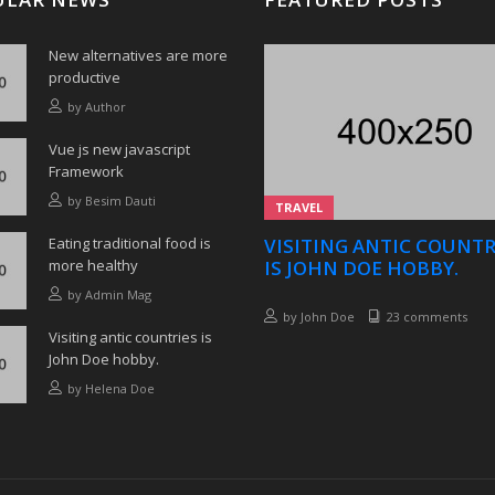
New alternatives are more
productive
by
Author
Vue js new javascript
Framework
by
Besim Dauti
TRAVEL
Eating traditional food is
VISITING ANTIC COUNTR
more healthy
IS JOHN DOE HOBBY.
by
Admin Mag
by
John Doe
23 comments
Visiting antic countries is
John Doe hobby.
by
Helena Doe