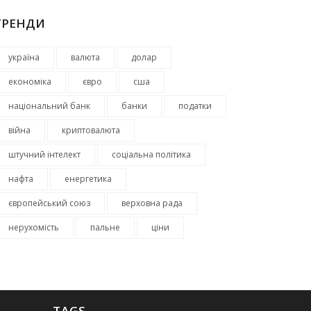
ТРЕНДИ
україна
валюта
долар
економіка
євро
сша
національний банк
банки
податки
війна
криптовалюта
штучний інтелект
соціальна політика
нафта
енергетика
європейський союз
верховна рада
нерухомість
пальне
ціни
TAGS