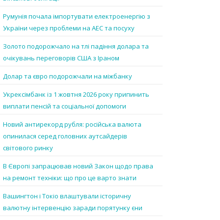
Румунія почала імпортувати електроенергію з
України через проблеми на АЕС та посуху
Золото подорожчало на тлі падіння долара та
очікувань переговорів США з Іраном
Долар та євро подорожчали на міжбанку
Укрексімбанк із 1 жовтня 2026 року припинить
виплати пенсій та соціальної допомоги
Новий антирекорд рубля: російська валюта
опинилася серед головних аутсайдерів
світового ринку
В Європі запрацював новий Закон щодо права
на ремонт техніки: що про це варто знати
Вашингтон і Токіо влаштували історичну
валютну інтервенцію заради порятунку єни