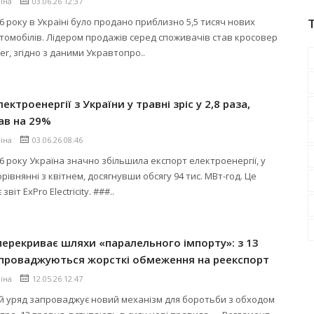
ліна
03.06.26 12:37
26 року в Україні було продано приблизно 5,5 тисяч нових
томобілів. Лідером продажів серед споживачів став кросовер
ter, згідно з даними Укравтопро..
ектроенергії з України у травні зріс у 2,8 раза,
ав на 29%
ліна
03.06.26 08:46
26 року Україна значно збільшила експорт електроенергії, у
орівнянні з квітнем, досягнувши обсягу 94 тис. МВт-год. Це
віт ExPro Electricity. ###..
перекриває шляхи «паралельного імпорту»: з 13
апроваджуються жорсткі обмеження на реекспорт
ліна
12.05.26 12:47
й уряд запроваджує новий механізм для боротьби з обходом