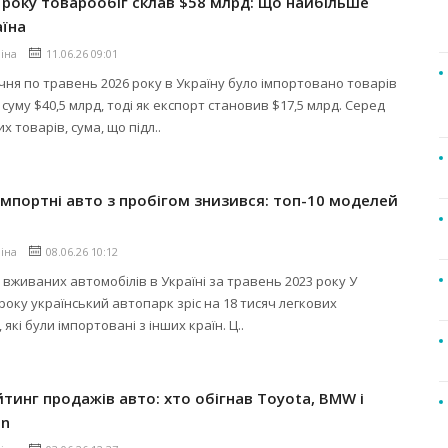
 року товарообіг склав $58 млрд: що найбільше
аїна
ліна
11.06.26 09:01
січня по травень 2026 року в Україну було імпортовано товарів
 суму $40,5 млрд, тоді як експорт становив $17,5 млрд. Серед
 товарів, сума, що підл..
імпортні авто з пробігом знизився: топ-10 моделей
ліна
08.06.26 10:12
 вживаних автомобілів в Україні за травень 2023 року У
 року український автопарк зріс на 18 тисяч легкових
 які були імпортовані з інших країн. Ц..
тинг продажів авто: хто обігнав Toyota, BMW і
en