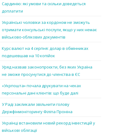
Сардинію: які умови та скільки доведеться
доплатити
Українські чоловіки за кордоном не зможуть
отримати консульські послуги, якщо у них немає
військово-облікових документів
Курс валют на 4 серпня: долар в обмінниках
подешевшав на 10 копійок
Уряд назвав законопроєкти, без яких Україна
не зможе просунутися до членства в ЄС
«Укрпошта» почала друкувати на чеках
персональні дані клієнтів: що буде далі
У Раді закликали звільнити голову
Держфінмоніторингу Філіпа Проніна
Українці встановили новий рекорд інвестицій у
військові облігації