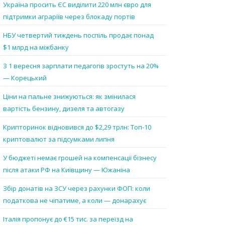
Україна просить ЄС виділити 220 млн євро для
підтримки аграріїв через блокаду портів
НБУ четвертий тиждень поспіль продає понад
$1 млрд на міжбанку
З 1 вересня зарплати педагогів зростуть на 20%
— Корецький
Ціни на пальне знижуються: як змінилася
вартість бензину, дизеля та автогазу
Крипторинок відновився до $2,29 трлн: Топ-10
криптовалют за підсумками липня
У бюджеті немає грошей на компенсації бізнесу
після атаки РФ на Київщину — Южаніна
Збір донатів на ЗСУ через рахунки ФОП: коли
податкова не чіпатиме, а коли — донарахує
Італія пропонує до €15 тис. за переїзд на