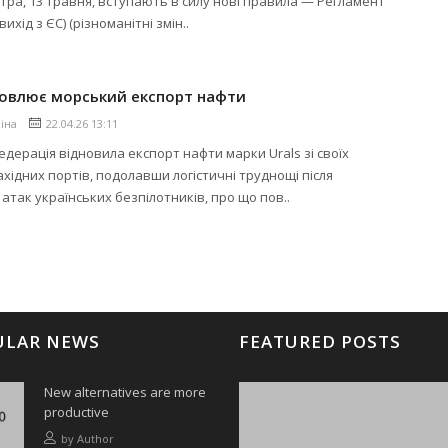
втра, 13 травня, вступають в силу нові правила — Регламент
вихід з ЄС) (різноманітні змін..
новлює морський експорт нафти
ліна
22.04.26 13:11
едерація відновила експорт нафти марки Urals зі своїх
хідних портів, подолавши логістичні труднощі після
атак українських безпілотників, про що пов..
ULAR NEWS
FEATURED POSTS
New alternatives are more
productive
by
Author