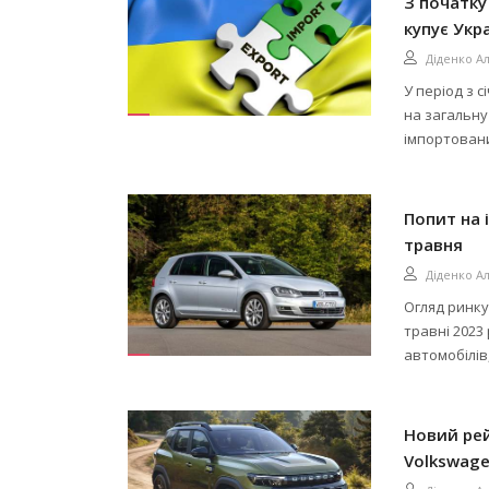
З початку
купує Укр
Діденко А
У період з 
на загальну
імпортованих
Попит на 
травня
Діденко А
Огляд ринку
травні 2023
автомобілів,
Новий рей
Volkswag