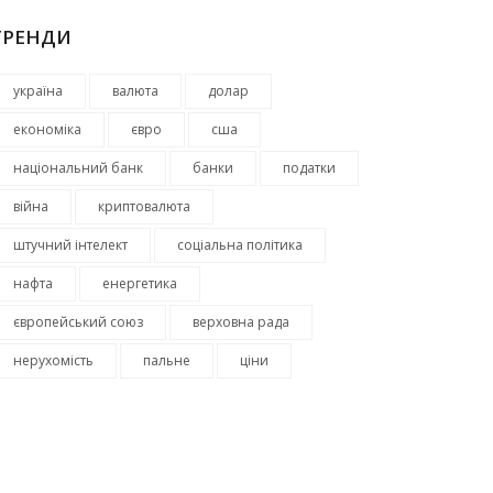
ТРЕНДИ
україна
валюта
долар
економіка
євро
сша
національний банк
банки
податки
війна
криптовалюта
штучний інтелект
соціальна політика
нафта
енергетика
європейський союз
верховна рада
нерухомість
пальне
ціни