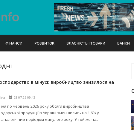
ФІНАНСИ
РОЗВИТОК
ВЛАСНІСТЬ І ТОВАРИ
БАНКИ
ОДНІ
господарство в мінусі: виробництво знизилося на
ліна
28.07.26 09:43
січня по червень 2026 року обсяги виробництва
подарської продукції в Україні зменшились на 1,6% у
з аналогічним періодом минулого року. У той же ча..