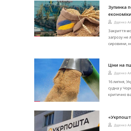
Зупинка по
економіки
Діденко А
Закриття мо
загрозу не 
сировини, н
Ціни на п
Діденко А
16 липня, Ук
судна у Чор
критично ва
«Укрпошт
Діденко А