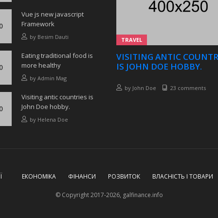
Vue js new javascript
Framework
by
Besim Dauti
TRAVEL
Eating traditional food is
VISITING ANTIC COUNTR
more healthy
IS JOHN DOE HOBBY.
by
Admin Mag
by
John Doe
23 comments
Visiting antic countries is
John Doe hobby.
by
Helena Doe
Ї
ЕКОНОМІКА
ФІНАНСИ
РОЗВИТОК
ВЛАСНІСТЬ І ТОВАРИ
© Copyright 2017-2026, galfinance.info