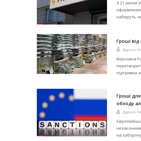
З 21 липня 
оформлення 
наберуть чи
Гроші від
Діденко А
Верховна Ра
перетворит
підтримки а
Гроші дл
обходу ал
Діденко А
Європейськ
незаконним
на заборону