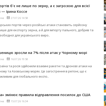
ртів б'є не лише по зерну, а є загрозою для всієї
 — Ірина Коссе
ліна
27.07.26 14:58
рських портів через російські атаки становить серйозну
лише для експорту зерна, а й для імпорту пального, добрив та
еобхідної для українського виро..
шеницю зросли на 7% після атак у Чорному морі
ліна
16.07.26 19:58
раїна та росія здійснили взаємні ракетні та дронові атаки на
ному та Азовському морях. Це загострення в регіоні, що є
жливим для глобального експо..
а» змінює правила відправлення посилок до США
ліна
15.07.26 16:34