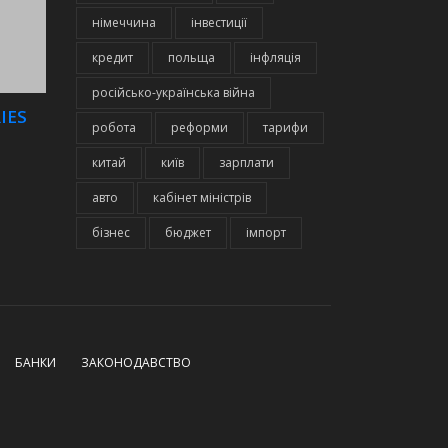
німеччина
інвестиції
кредит
польща
інфляція
російсько-українська війна
IES
робота
реформи
тарифи
китай
київ
зарплати
авто
кабінет міністрів
бізнес
бюджет
імпорт
БАНКИ
ЗАКОНОДАВСТВО