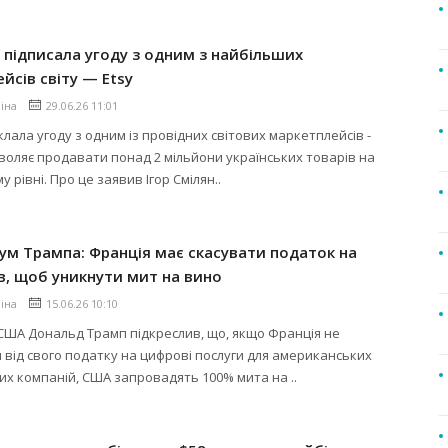
підписала угоду з одним з найбільших
йсів світу — Etsy
ліна
29.06.26 11:01
лала угоду з одним із провідних світових маркетплейсів -
зволяє продавати понад 2 мільйони українських товарів на
 рівні. Про це заявив Ігор Смілян..
м Трампа: Франція має скасувати податок на
ів, щоб уникнути мит на вино
ліна
15.06.26 10:10
США Дональд Трамп підкреслив, що, якщо Франція не
 від свого податку на цифрові послуги для американських
их компаній, США запровадять 100% мита на ..