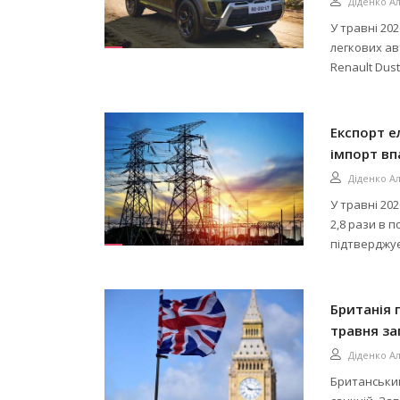
Діденко А
У травні 20
легкових ав
Renault Dus
Експорт ел
імпорт вп
Діденко А
У травні 20
2,8 рази в п
підтверджує з
Британія 
травня з
Діденко А
Британськи