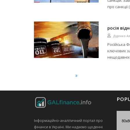
санкцій. За
про санкції (
росія від
Діденко А
Російська Ф
ключових за
нещодавніх 
»
POP
Інформаційно‑аналітичний портал про
фінанси в Україні. Ми надаємо щоденні