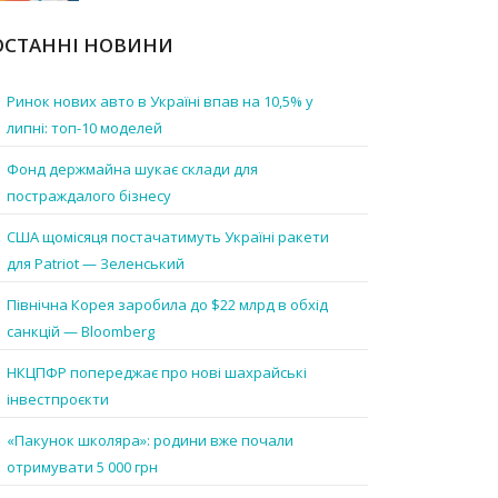
ОСТАННІ НОВИНИ
Ринок нових авто в Україні впав на 10,5% у
липні: топ-10 моделей
Фонд держмайна шукає склади для
постраждалого бізнесу
США щомісяця постачатимуть Україні ракети
для Patriot — Зеленський
Північна Корея заробила до $22 млрд в обхід
санкцій — Bloomberg
НКЦПФР попереджає про нові шахрайські
інвестпроєкти
«Пакунок школяра»: родини вже почали
отримувати 5 000 грн