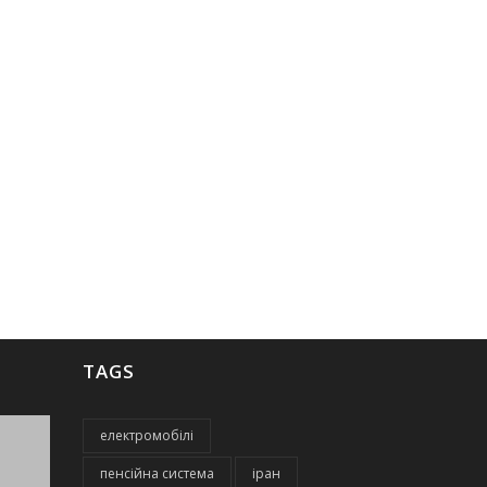
TAGS
електромобілі
пенсійна система
іран