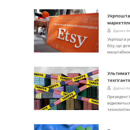
Укрпошта 
маркетпле
Діденко А
Укрпошта ук
Etsy, що до
масштабному
Ультимату
техгігант
Діденко А
Президент 
відмовиться
технологічн