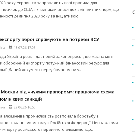
2023 року Укрпошта запровадить нові правила для
посилок до США, які виникли внаслідок змін митних норм, що
нності 24 липня 2023 року за ініціативою..
 експорту зброї спрямують на потреби ЗСУ
ліна
13.07.26 17:08
да України розглядає новий законопроєкт, що має на меті
и оборонний експорт у потужний фінансовий ресурс для
рмії. Даний документ передбачає зміни у..
я Москви під «чужим прапором»: працююча схема
юмінієвих санкцій
ліна
29.06.26 16:50
а алюмінієва промисловість розпочала боротьбу з
и постачаннями металу з Російської Федерації. Невважаючи
 імпорту російського первинного алюмінію, що..