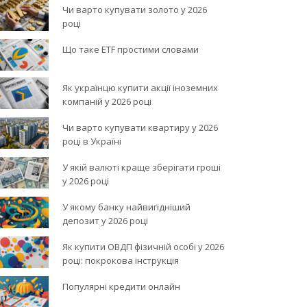
Чи варто купувати золото у 2026
році
Що таке ETF простими словами
Як українцю купити акції іноземних
компаній у 2026 році
Чи варто купувати квартиру у 2026
році в Україні
У якій валюті краще зберігати гроші
у 2026 році
У якому банку найвигідніший
депозит у 2026 році
Як купити ОВДП фізичній особі у 2026
році: покрокова інструкція
Популярні кредити онлайн